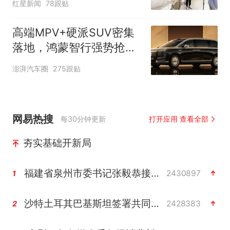
红星新闻
78跟贴
制“艺考捷径化”
高端MPV+硬派SUV密集
落地，鸿蒙智行强势抢占
自主高端市场制高点
澎湃汽车圈
275跟贴
网易热搜
每30分钟更新
打开应用 查看全部
夯实基础开新局
福建省泉州市委书记张毅恭接受纪律审查和监察调查
2430897
1
沙特土耳其巴基斯坦签署共同防务协议
2428383
2