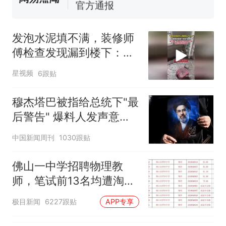
官方通报
佛山一中学招聘物理教师，笔
试前13名均遭淘汰？教育局：
发泡水泥填不满，装修师
已叫停招聘，成立调查组全面
台风"白海豚"中心附近最大风
傅检查发现漏到楼下：出
核查
力已达15级 最新研判
风口未延伸到外墙
那个在床头放菜刀的女孩，
热
星视频
6跟贴
因老师一句“跟我回家”改写了
人生
穆杰塔巴被指给总统下"最
后警告" 爆料人发声意味
深长
中国新闻周刊
1030跟贴
佛山一中学招聘物理教
师，笔试前13名均遭淘
汰？教育局：已叫停招
极目新闻
6227跟贴
APP专享
聘，成立调查组全面核查