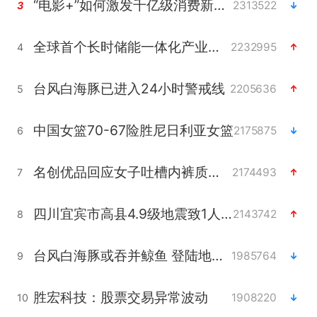
“电影+”如何激发千亿级消费新活力？
2313522
3
全球首个长时储能一体化产业园量产
2232995
4
台风白海豚已进入24小时警戒线
2205636
5
中国女篮70-67险胜尼日利亚女篮
2175875
6
名创优品回应女子吐槽内裤质量差
2174493
7
四川宜宾市高县4.9级地震致1人死亡
2143742
8
台风白海豚或吞并鲸鱼 登陆地点更新
1985764
9
胜宏科技：股票交易异常波动
1908220
10