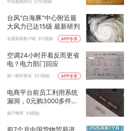
中国新闻周刊
2751跟贴
台风"白海豚"中心附近最
大风力已达15级 最新研判
央视新闻客户端
811跟贴
APP专享
空调24小时开着反而更省
电？电力部门回应
第一财经资讯
521跟贴
APP专享
电商平台前员工利用系统
漏洞，0元购3000多件家
电！
扬子晚报
54跟贴
前7个月中国货物贸易进