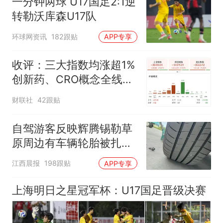
一分钟两球 U17国足2:1逆
转勒沃库森U17队
环球网资讯
182跟贴
APP专享
收评：三大指数均涨超1%
创新药、CRO概念全线走
强
财联社
42跟贴
自驾游客反映辉腾锡勒草
原周边有车辆轮胎被扎，
修理店铺换胎价格高达千
江西晨报
198跟贴
APP专享
元，官方发布情况通报
上海明日之星冠军杯：U17国足晋级决赛