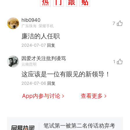
hlb0940
7
广东珠海
荣耀手机
廉洁的人任职
2024-07-07
回复
因爱才关注批判谩骂
1
云南昆明
这应该是一位有眼见的新领导！
那个在床头放菜刀的女孩，
热
2024-07-06
回复
因老师一句“跟我回家”改写了
人生
费大厨“全国小炒肉大王”称
新
App内参与讨论
查看更多
号，仅凭视频评出？中国烹饪
协会回应
美国渔民钓获鲨鱼徒手将其拽
回大海 目击者直呼震惊 （视频
来源：参考消息）
笔试第一被第二名传话劝弃考