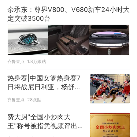
余承东：尊界V800、V680新车24小时大
定突破3500台
齐鲁壹点
1.8万跟贴
热身赛|中国女篮热身赛7
日将战尼日利亚，杨舒予
有望出战
齐鲁壹点
28跟贴
费大厨"全国小炒肉大
王"称号被指凭视频评出
官方回应