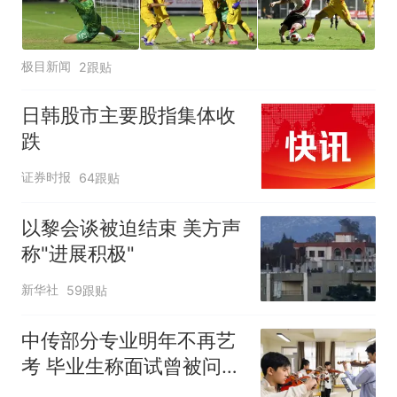
极目新闻
2跟贴
日韩股市主要股指集体收
跌
证券时报
64跟贴
以黎会谈被迫结束 美方声
称"进展积极"
新华社
59跟贴
中传部分专业明年不再艺
考 毕业生称面试曾被问
“如何策划晚会” 专家：遏