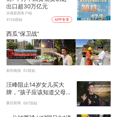
出口超30万亿元
央视新闻客户端
4156跟贴
APP专享
西瓜“保卫战”
新民晚报
62跟贴
汪峰阻止14岁女儿买大
牌，“孩子应该知道父母的
不易”，称自己买衣服80%
极目新闻
687跟贴
都在淘宝