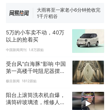
电力部门回应
大雨将至一家老小6分钟抢收完
1千斤稻谷
十多万人报名的考试，成绩
热
全部作废，公平么？
5万的小车卖不动，40万
以上的抢着买
中国新闻周刊
1.8万跟贴
受台风"白海豚"影响 中国
第一高楼千吨阻尼器摆动
明显
极目新闻
1812跟贴
阳台上滚筒洗衣机自爆，
满筒碎玻璃渣，维修人员
称是人为原因，从未见过