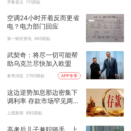
齐鲁壹点
111跟贴
空调24小时开着反而更省
电？电力部门回应
第一财经资讯
965跟贴
武契奇：将尽一切可能帮
助乌克兰尽快加入欧盟
参考消息
2760跟贴
APP专享
这边逆势加息那边密集下
调利率 存款市场罕见两极
分化
上观新闻
885跟贴
高考后儿子兼职骑手，上