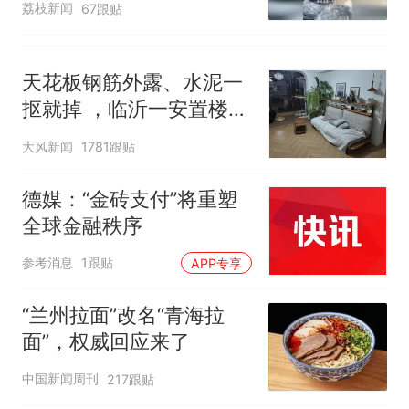
荔枝新闻
67跟贴
洗衣机自爆
天花板钢筋外露、水泥一
抠就掉 ，临沂一安置楼交
房半年即被鉴定存安全隐
大风新闻
1781跟贴
患；楼体至今未加固，仍
有居民常住
德媒：“金砖支付”将重塑
全球金融秩序
参考消息
1跟贴
APP专享
“兰州拉面”改名“青海拉
面”，权威回应来了
中国新闻周刊
217跟贴