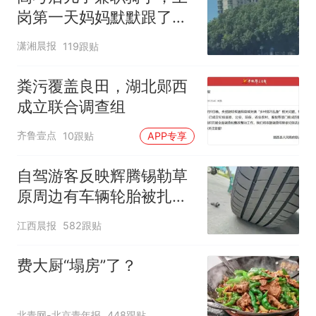
岗第一天妈妈默默跟了三
公里，感慨孩子真的长大
潇湘晨报
119跟贴
了
粪污覆盖良田，湖北郧西
成立联合调查组
齐鲁壹点
10跟贴
APP专享
自驾游客反映辉腾锡勒草
原周边有车辆轮胎被扎，
修理店铺换胎价格高达千
江西晨报
582跟贴
元，官方发布情况通报
费大厨“塌房”了？
北青网-北京青年报
448跟贴