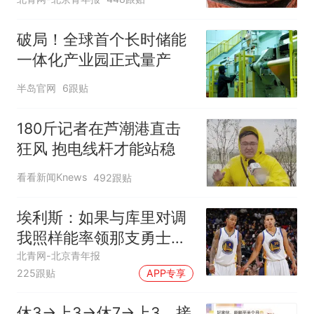
破局！全球首个长时储能
一体化产业园正式量产
半岛官网
6跟贴
180斤记者在芦潮港直击
狂风 抱电线杆才能站稳
看看新闻Knews
492跟贴
埃利斯：如果与库里对调
我照样能率领那支勇士取
得现在的成就
北青网-北京青年报
225跟贴
APP专享
休3→上3→休7→上3，接