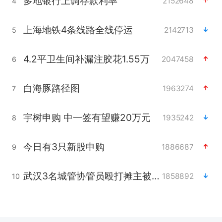
多地银行上调存款利率
2152648
4
上海地铁4条线路全线停运
2142713
5
4.2平卫生间补漏注胶花1.55万
2047458
6
白海豚路径图
1963274
7
宇树申购 中一签有望赚20万元
1935242
8
今日有3只新股申购
1886687
9
武汉3名城管协管员殴打摊主被刑拘
1858892
10