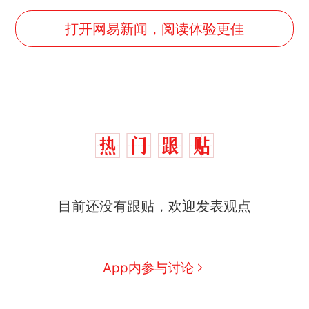
打开网易新闻，阅读体验更佳
十多万人报名的考试，成绩
热
全部作废，公平么？
全球唯一没有法定首都的国
新
目前还没有跟贴，欢迎发表观点
家，刚改国名，总统就邀请中
国大使骑行绕了几乎整个国境
5万的小车卖不动，40万以上
线一圈，还曾两次到中国寻根
的抢着买
视频丨只要一枚命中就能让航
App内参与讨论
母瘫痪 轰-6J实力有多强？
空调24小时开着反而更省电？