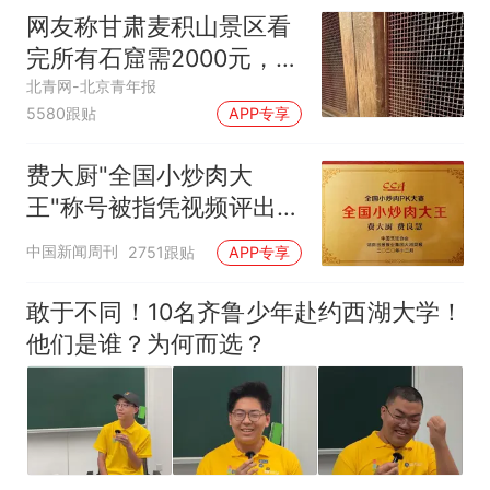
网友称甘肃麦积山景区看
完所有石窟需2000元，景
区：部分石窟受特别保
北青网-北京青年报
5580跟贴
APP专享
护，游客可按需买
费大厨"全国小炒肉大
王"称号被指凭视频评出
官方回应
中国新闻周刊
2751跟贴
APP专享
敢于不同！10名齐鲁少年赴约西湖大学！
他们是谁？为何而选？