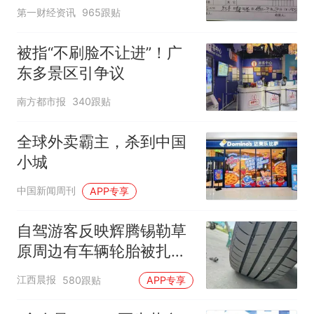
第一财经资讯
965跟贴
被指“不刷脸不让进”！广
东多景区引争议
南方都市报
340跟贴
全球外卖霸主，杀到中国
小城
中国新闻周刊
APP专享
自驾游客反映辉腾锡勒草
原周边有车辆轮胎被扎，
修理店铺换胎价格高达千
江西晨报
580跟贴
APP专享
元，官方发布情况通报