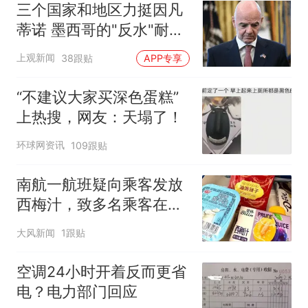
三个国家和地区力挺因凡
蒂诺 墨西哥的"反水"耐人
寻味
上观新闻
38跟贴
APP专享
“不建议大家买深色蛋糕”
上热搜，网友：天塌了！
环球网资讯
109跟贴
南航一航班疑向乘客发放
西梅汁，致多名乘客在飞
行途中排队上厕所！乘
大风新闻
1跟贴
客：机上100多人只有2个
厕所；客服回应：并非每
空调24小时开着反而更省
架飞机都会发放西梅汁
电？电力部门回应