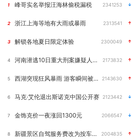
峰哥实名举报汪海林偷税漏税
2341253
1
浙江上海等地有大雨或暴雨
2313541
2
解锁各地夏日限定体验
2300049
3
河南潜逃10日重大刑案嫌疑人落网
2173832
4
西湖突现狂风暴雨 游客瞬间被浇透
2143630
5
马克·艾伦退出斯诺克中国公开赛
2123442
6
金饰克价一夜涨回1300元
2066547
7
新疆景区自驾服务费改为按车收费
2004835
8