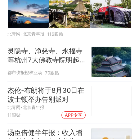
北青网-北京青年报
116跟贴
灵隐寺、净慈寺、永福寺
等杭州7大佛教寺院明起
临时关闭，别跑空了
都市快报橙柿互动
70跟贴
杰伦-布朗将于8月30日在
波士顿举办告别派对
北青网-北京青年报
11跟贴
APP专享
汤臣倍健半年报：收入增