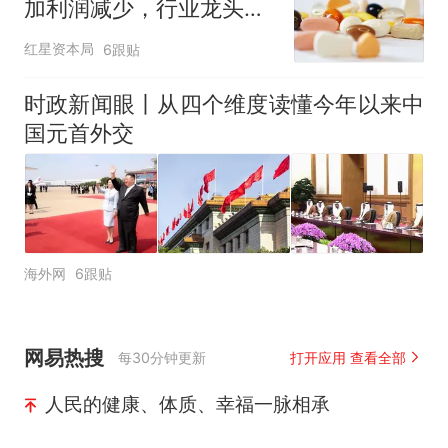
加利润减少，行业龙头的
AB面
红星资本局
6跟贴
时政新闻眼丨从四个维度读懂今年以来中
国元首外交
海外网
6跟贴
网易热搜
每30分钟更新
打开应用 查看全部
人民的健康、体质、幸福一脉相承