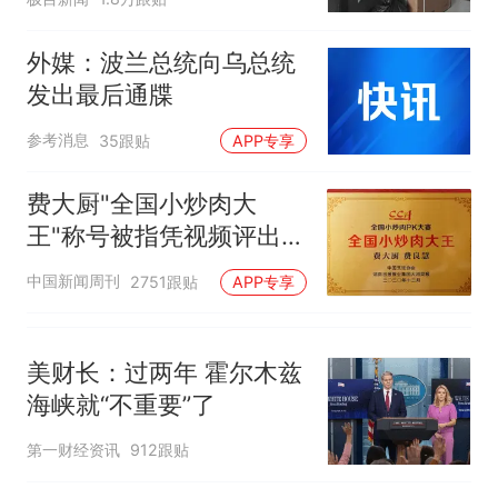
队上厕所！乘客：机上100多
那个在床头放菜刀的女孩，
热
人只有2个厕所；客服回应：并
因老师一句“跟我回家”改写了
外媒：波兰总统向乌总统
非每架飞机都会发放西梅汁
人生
发出最后通牒
参考消息
35跟贴
APP专享
费大厨"全国小炒肉大
王"称号被指凭视频评出
官方回应
中国新闻周刊
2751跟贴
APP专享
美财长：过两年 霍尔木兹
海峡就“不重要”了
第一财经资讯
912跟贴