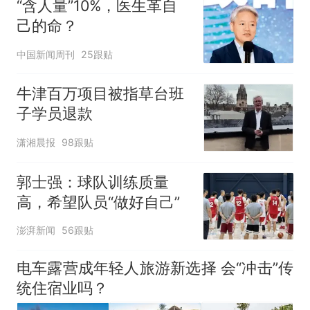
“含人量”10%，医生革自
己的命？
中国新闻周刊
25跟贴
牛津百万项目被指草台班
子学员退款
潇湘晨报
98跟贴
郭士强：球队训练质量
高，希望队员“做好自己”
澎湃新闻
56跟贴
电车露营成年轻人旅游新选择 会“冲击”传
统住宿业吗？