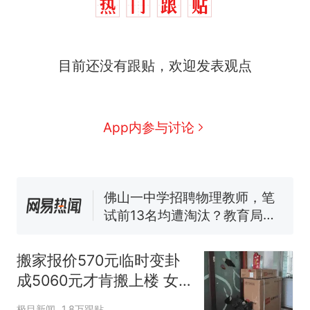
目前还没有跟贴，欢迎发表观点
那个在床头放菜刀的女孩，
热
因老师一句“跟我回家”改写了
App内参与讨论
人生
搬家报价570元，搬到楼下
新
交5060元才肯搬上楼！女子傻
眼了……
佛山一中学招聘物理教师，笔
试前13名均遭淘汰？教育局：
已叫停招聘，成立调查组全面
空调24小时开着反而更省电？
核查
电力部门回应
“不建议大家买深色蛋糕”上热
搬家报价570元临时变卦
搜，网友：天塌了！
成5060元才肯搬上楼 女
南航一航班疑向乘客发放西梅
子傻眼
汁，致多名乘客在飞行途中排
极目新闻
1.8万跟贴