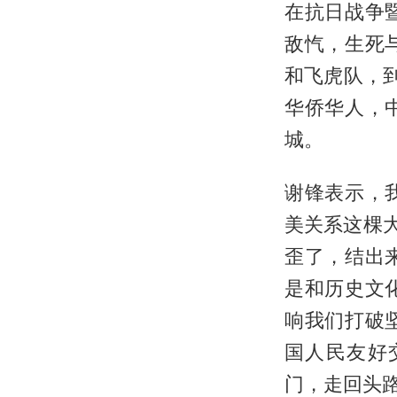
在抗日战争
敌忾，生死
和飞虎队，
华侨华人，
城。
谢锋表示，
美关系这棵
歪了，结出
是和历史文
响我们打破
国人民友好
门，走回头