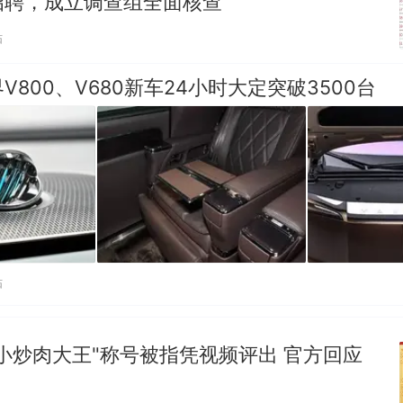
招聘，成立调查组全面核查
享界G9车型预售价公布：43.98万起
贴
那个在床头放菜刀的女孩，因老师一句“跟我回家”
热
V800、V680新车24小时大定突破3500台
贴
小炒肉大王"称号被指凭视频评出 官方回应