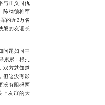
平与正义同仇
、陈纳德将军
军的近2万名
铁般的友谊长
知问题如同中
果累累；根扎
，双方就知道
，但这没有影
更没有阻碍两
关上友谊的大