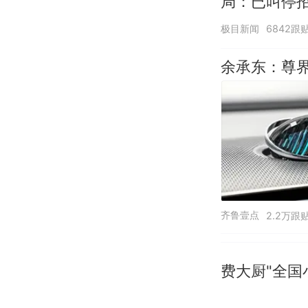
局：已叫停
极目新闻
6842跟
余承东：尊界
齐鲁壹点
2.2万跟
费大厨"全国