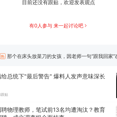
目前还没有跟贴，欢迎发表观点
有0人参与 来一起讨论吧
那个在床头放菜刀的女孩，因老师一句“跟我回家”
热
费大厨“全国小炒肉大王”称号，仅凭视频评出？中
新
应
给总统下"最后警告" 爆料人发声意味深长
笔试第一被第二名传话劝弃考 官方通报
佛山一中学招聘物理教师，笔试前13名均遭淘汰？教
6跟贴
招聘，成立调查组全面核查
招聘物理教师，笔试前13名均遭淘汰？教育
台风"白海豚"中心附近最大风力已达15级 最新研判