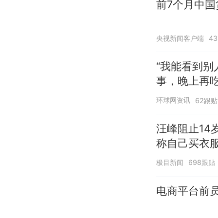
前7个月中国
央视新闻客户端
4
“我能看到别
事，晚上再
环球网资讯
62跟贴
汪峰阻止14
称自己买衣服
极目新闻
698跟贴
电商平台前员