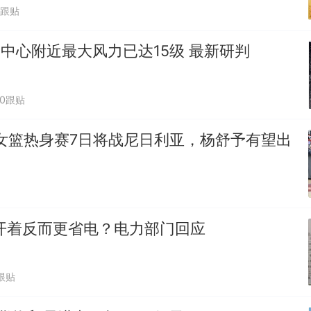
1跟贴
"中心附近最大风力已达15级 最新研判
20跟贴
女篮热身赛7日将战尼日利亚，杨舒予有望出
开着反而更省电？电力部门回应
跟贴