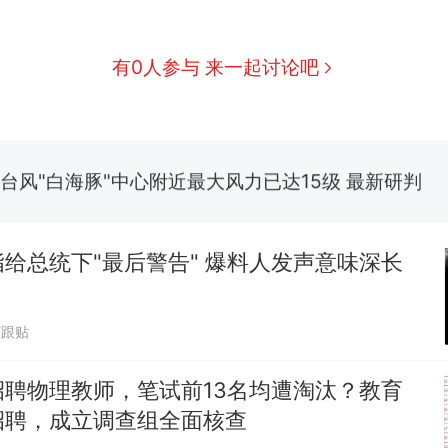
那个在床头放菜刀的女孩，因老师一句“跟我回家”
热
搬家报价570元，搬到楼下交5060元才肯搬上楼
新
有0人参与 来一起讨论吧
了……
费大厨“全国小炒肉大王”称号，仅凭视频评出？中国
台风"白海豚"中心附近最大风力已达15级 最新研判
佛山一中学招聘物理教师，笔试前13名均遭淘汰？教
招聘，成立调查组全面核查
给总统下"最后警告" 爆料人发声意味深长
笔试第一被第二名传话劝弃考 官方通报
7跟贴
那个在床头放菜刀的女孩，因老师一句“跟我回家”
热
招聘物理教师，笔试前13名均遭淘汰？教育
招聘，成立调查组全面核查