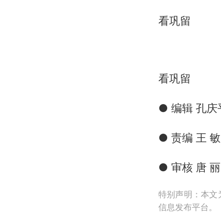
看巩留
看巩留
● 编辑 孔庆
● 责编 王 敏
● 审核 唐 丽
特别声明：本文
信息发布平台。