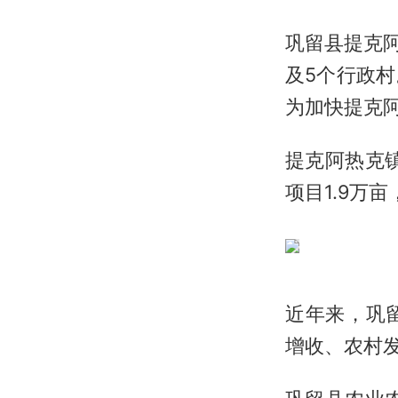
巩留县提克阿
及5个行政
为加快提克
提克阿热克
项目1.9万
近年来，巩
增收、农村