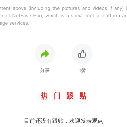
tent above (including the pictures and videos if any)
r of NetEase Hao, which is a social media platform a
rage services.
分享
1赞
目前还没有跟贴，欢迎发表观点