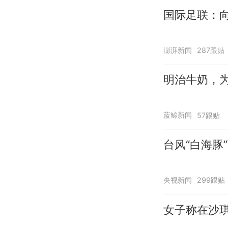
国际足联：向
澎湃新闻
287跟贴
明治牛奶，
蓝鲸新闻
57跟贴
台风“白海豚
央视新闻
299跟贴
女子称在沙琪