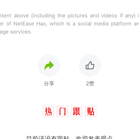
tent above (including the pictures and videos if any)
r of NetEase Hao, which is a social media platform a
rage services.
分享
2赞
目前还没有跟贴，欢迎发表观点