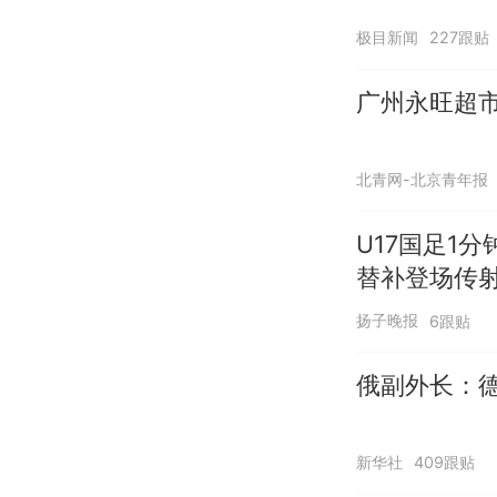
极目新闻
227跟贴
广州永旺超市
北青网-北京青年报
U17国足1
替补登场传
扬子晚报
6跟贴
俄副外长：
新华社
409跟贴