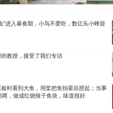
虫”进入暴食期，小鸟不爱吃，数亿头小蜂迎
谢的教授，接受了我们专访
桨板时看到大鱼，用桨把鱼拍晕后捞起；当事
6两，做成红烧辣子鱼块，味道很好