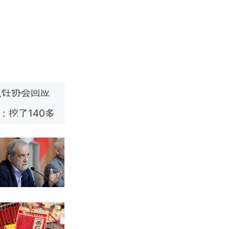
改写了人生
烹饪协会回应
挖了140多
 （视频来源：