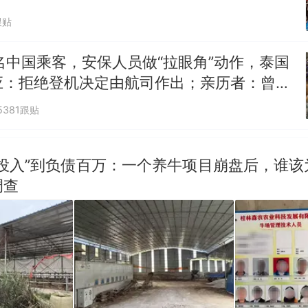
跟贴
名中国乘客，安保人员做“拉眼角”动作，泰国
应：拒绝登机决定由航司作出；亲历者：曾承
但没兑现
5381跟贴
零投入”到负债百万：一个养牛项目崩盘后，谁该
调查