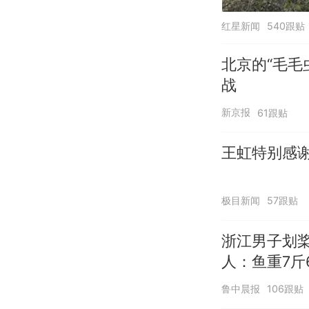
红星新闻
540跟贴
北京的“毛毛
战
新京报
61跟贴
王虹特别感
极目新闻
57跟贴
浙江男子划
人：鱼重7斤
鲁中晨报
106跟贴