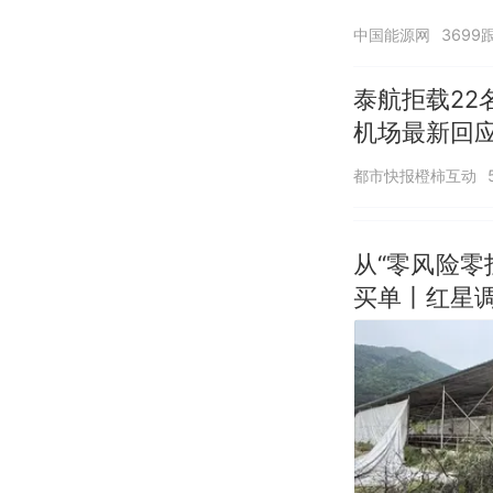
中国能源网
3699
泰航拒载22
机场最新回
诺免费改签
都市快报橙柿互动
从“零风险
买单丨红星