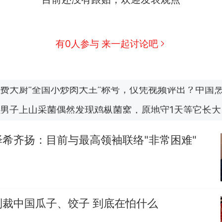
制裁瓜子饺子，美国怕什么？
热
有0人参与 来一起讨论吧
那个在床头放菜刀的女孩，因老师一句“跟我回家”
新
费大厨“全国小炒肉大王”称号，仅凭视频评出？中国
男子上山采菌偶然发现鸡枞菌窝，原地守1天等它长大：
朵
美国渔民钓获鲨鱼徒手将其拽回大海 目击者直呼震惊
参考消息）
希齐扬：目前与最高领袖联络"非常困难"
笔试第一被第二名传话劝弃考 官方通报
制裁瓜子饺子，美国怕什么？
热
制裁中国瓜子、饺子 到底在怕什么