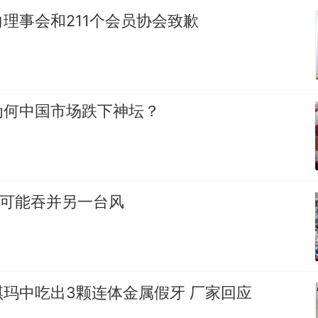
理事会和211个会员协会致歉
为何中国市场跌下神坛？
”可能吞并另一台风
玛中吃出3颗连体金属假牙 厂家回应