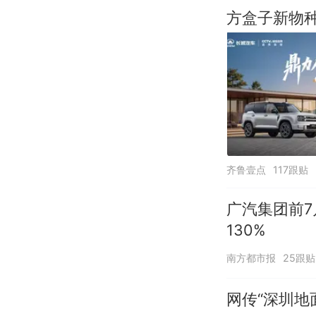
方盒子新物种
齐鲁壹点
117跟贴
广汽集团前7
130%
南方都市报
25跟贴
网传“深圳地面