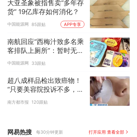
大亚圣象被指售卖“多年存
货” 19亿库存如何消化？
中国能源网
85跟贴
APP专享
南航回应“西梅汁致多名乘
客排队上厕所”：暂时无法
核查是否发放西梅汁
中国能源网
33跟贴
超八成样品检出致癌物！
“只要美容院投诉不多，店
家就不会更换产品”
南方都市报
120跟贴
网易热搜
每30分钟更新
打开应用 查看全部