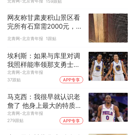
北青网-北京青年报
159跟贴
网友称甘肃麦积山景区看
完所有石窟需2000元，景
区：部分石窟受特别保
北青网-北京青年报
1跟贴
护，游客可按需买
埃利斯：如果与库里对调
我照样能率领那支勇士取
得现在的成就
北青网-北京青年报
37跟贴
APP专享
马克西：我很早就认识老
詹了 他身上最大的特质就
是谦逊
北青网-北京青年报
279跟贴
APP专享