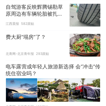
自驾游客反映辉腾锡勒草
原周边有车辆轮胎被扎，
修理店铺换胎价格高达千
江西晨报
582跟贴
元，官方发布情况通报
费大厨“塌房”了？
北青网-北京青年报
293跟贴
电车露营成年轻人旅游新选择 会“冲击”传
统住宿业吗？