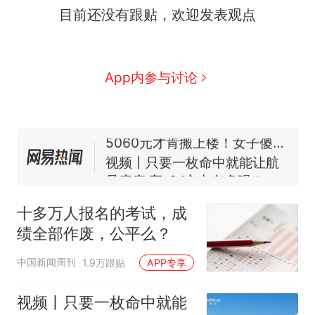
目前还没有跟贴，欢迎发表观点
十多万人报名的考试，成绩
热
全部作废，公平么？
全球唯一没有法定首都的国
新
App内参与讨论
家，刚改国名，总统就邀请中
国大使骑行绕了几乎整个国境
搬家报价570元，搬到楼下交
线一圈，还曾两次到中国寻根
5060元才肯搬上楼！女子傻眼
了……
视频丨只要一枚命中就能让航
母瘫痪 轰-6J实力有多强？
空调24小时开着反而更省电？
电力部门回应
十多万人报名的考试，成
5万的小车卖不动，40万以上
绩全部作废，公平么？
的抢着买
十多万人报名的考试，成绩
热
中国新闻周刊
1.9万跟贴
APP专享
全部作废，公平么？
视频丨只要一枚命中就能