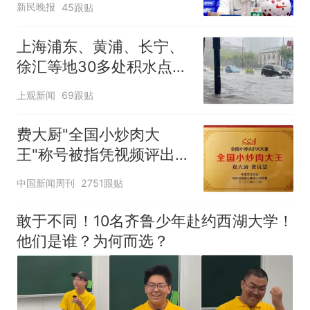
新民晚报
45跟贴
上海浦东、黄浦、长宁、
徐汇等地30多处积水点正
在抢排
上观新闻
69跟贴
费大厨"全国小炒肉大
王"称号被指凭视频评出
官方回应
中国新闻周刊
2751跟贴
敢于不同！10名齐鲁少年赴约西湖大学！
他们是谁？为何而选？