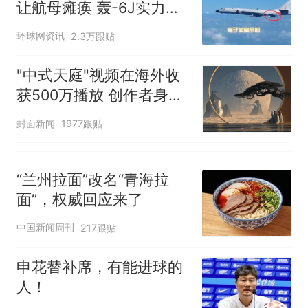
让航母瘫痪 轰-6J实力有
多强？
环球网资讯
2.3万跟贴
"中式天庭"视频在海外收
获500万播放 创作者身份
披露
封面新闻
1977跟贴
“兰州拉面”改名“青海拉
面”，权威回应来了
中国新闻周刊
217跟贴
申花替补席，有能进球的
人！