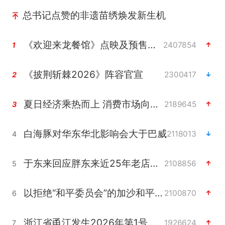
总书记点赞的非遗苗绣焕发新生机
《欢迎来龙餐馆》点映及预售总票房破亿
2407854
1
《披荆斩棘2026》阵容官宣
2300417
2
夏日经济乘热而上 消费市场向新而行
2189645
3
白海豚对华东华北影响会大于巴威
2118013
4
于东来回应胖东来近25年老店年底关闭
2108856
5
以拒绝“和平委员会”的加沙和平计划
2100870
6
浙江省甬江发生2026年第1号洪水
1926624
7