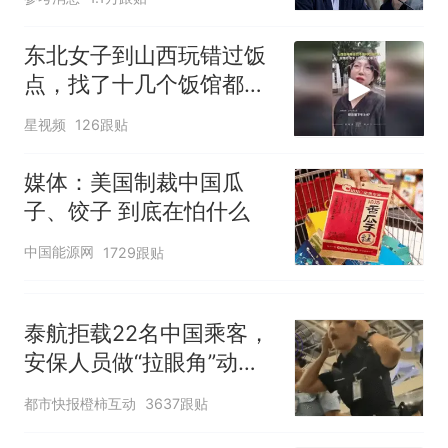
东北女子到山西玩错过饭
点，找了十几个饭馆都没
开门：午休到几点
星视频
126跟贴
媒体：美国制裁中国瓜
子、饺子 到底在怕什么
中国能源网
1729跟贴
泰航拒载22名中国乘客，
安保人员做“拉眼角”动
作，泰国机场最新回应：
都市快报橙柿互动
3637跟贴
拒绝登机决定由航司作