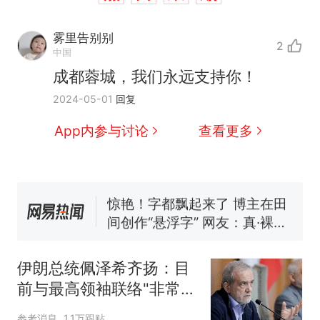
制裁瓜子饺子，美国怕什
热
么？
雾里告别别
2
费大厨“全国小炒肉大王”称
新
中国
号，仅凭视频评出？中国烹饪
成都蓉城，我们永远支持你！
协会回应
男子上山采菌偶然发现鸡枞菌
2024-05-01
回复
窝，原地守1天等它长大：挖了
140多朵
美国渔民钓获鲨鱼徒手将其拽
App内参与讨论
查看更多
回大海 目击者直呼震惊 （视频
来源：参考消息）
笔试第一被第二名传话劝弃考
官方通报
惊艳！字都飘起来了 博主在田
间创作“悬浮字” 网友：真·裸眼
3D！
制裁瓜子饺子，美国怕什
热
么？
伊朗总统佩泽希齐扬：目
前与最高领袖联络"非常困
难"
参考消息
1.1万跟贴