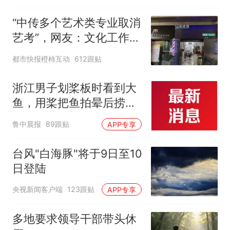
“中传多个艺术类专业取消
艺考”，网友：文化工作者
一定要有文化，这句话的
都市快报橙柿互动
612跟贴
含金量还在持续上升
浙江男子划桨板时看到大
鱼，用桨把鱼拍晕后捞
起；当事人：鱼重7斤6
鲁中晨报
89跟贴
APP专享
两，做成红烧辣子鱼块，
味道很好
台风"白海豚"将于9日至10
日登陆
央视新闻客户端
123跟贴
APP专享
多地要求领导干部带头休