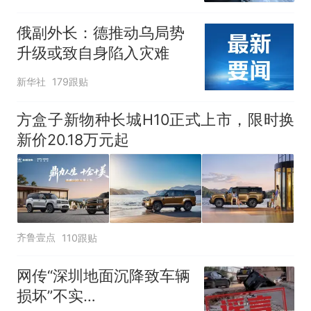
俄副外长：德推动乌局势
升级或致自身陷入灾难
新华社
179跟贴
方盒子新物种长城H10正式上市，限时换
新价20.18万元起
齐鲁壹点
110跟贴
网传“深圳地面沉降致车辆
损坏”不实