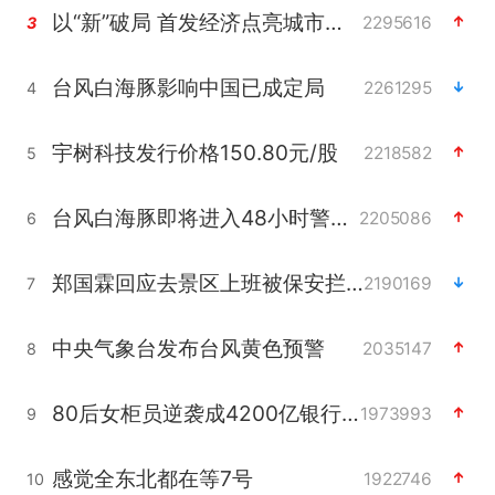
以“新”破局 首发经济点亮城市消费活力
2295616
3
台风白海豚影响中国已成定局
2261295
4
宇树科技发行价格150.80元/股
2218582
5
台风白海豚即将进入48小时警戒线
2205086
6
郑国霖回应去景区上班被保安拦下
2190169
7
中央气象台发布台风黄色预警
2035147
8
80后女柜员逆袭成4200亿银行副行长
1973993
9
感觉全东北都在等7号
1922746
10