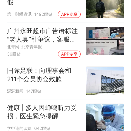
假
第一财经资讯
1492跟贴
APP专享
广州永旺超市广告语标注
“老人臭”引争议，客服回
应
北青网-北京青年报
36跟贴
APP专享
国际足联：向理事会和
211个会员协会致歉
澎湃新闻
147跟贴
健康 | 多人因蝉鸣听力受
损，医生紧急提醒
学申论的谈妹
642跟贴