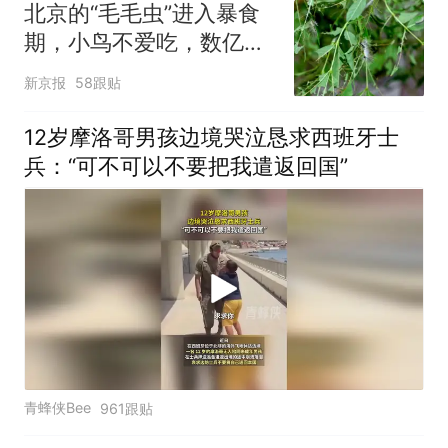
出；亲历者：曾承诺免费
北京的“毛毛虫”进入暴食
改签但没兑现
期，小鸟不爱吃，数亿头
小蜂迎战
新京报
58跟贴
12岁摩洛哥男孩边境哭泣恳求西班牙士
兵：“可不可以不要把我遣返回国”
青蜂侠Bee
961跟贴