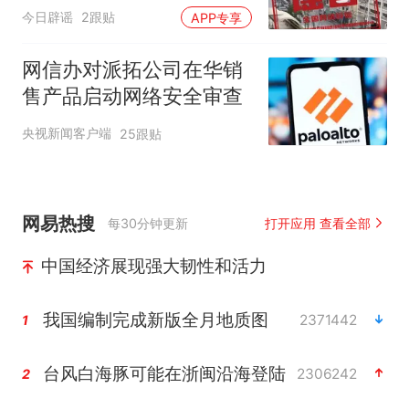
（2026·08·06）
今日辟谣
2跟贴
APP专享
网信办对派拓公司在华销
售产品启动网络安全审查
央视新闻客户端
25跟贴
网易热搜
每30分钟更新
打开应用 查看全部
中国经济展现强大韧性和活力
我国编制完成新版全月地质图
2371442
1
台风白海豚可能在浙闽沿海登陆
2306242
2