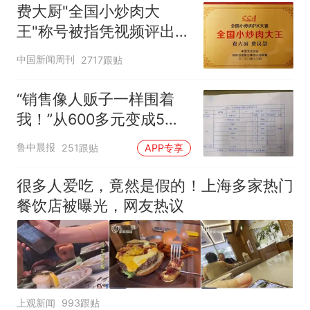
费大厨"全国小炒肉大
王"称号被指凭视频评出
官方回应
中国新闻周刊
2717跟贴
“销售像人贩子一样围着
我！”从600多元变成5万
元，57岁保洁阿姨做医美
鲁中晨报
251跟贴
APP专享
后眼睛肿到流泪、视物模
糊
很多人爱吃，竟然是假的！上海多家热门
餐饮店被曝光，网友热议
上观新闻
993跟贴