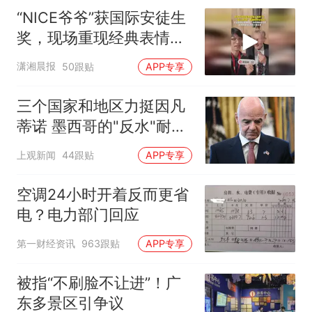
“NICE爷爷”获国际安徒生
奖，现场重现经典表情
包，向中国粉丝问好
潇湘晨报
50跟贴
APP专享
三个国家和地区力挺因凡
蒂诺 墨西哥的"反水"耐人
寻味
上观新闻
44跟贴
APP专享
空调24小时开着反而更省
电？电力部门回应
第一财经资讯
963跟贴
APP专享
被指“不刷脸不让进”！广
东多景区引争议