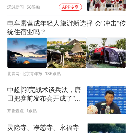
澎湃新闻
58跟贴
APP专享
电车露营成年轻人旅游新选择 会“冲击”传
统住宿业吗？
北青网-北京青年报
136跟贴
中超|聊完战术谈兵法，唐
田把赛前发布会开成了“军
师联盟”
齐鲁壹点
1跟贴
灵隐寺、净慈寺、永福寺