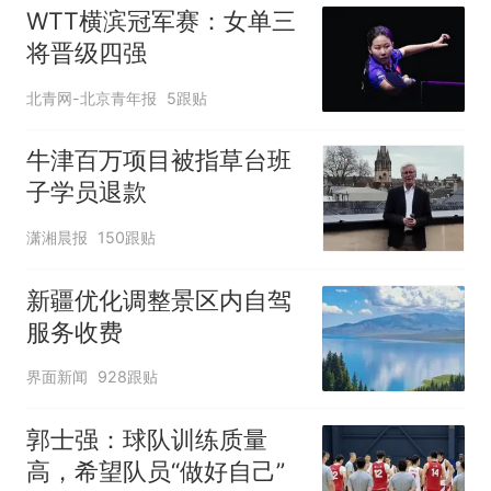
WTT横滨冠军赛：女单三
将晋级四强
北青网-北京青年报
5跟贴
牛津百万项目被指草台班
子学员退款
潇湘晨报
150跟贴
新疆优化调整景区内自驾
服务收费
界面新闻
928跟贴
郭士强：球队训练质量
高，希望队员“做好自己”