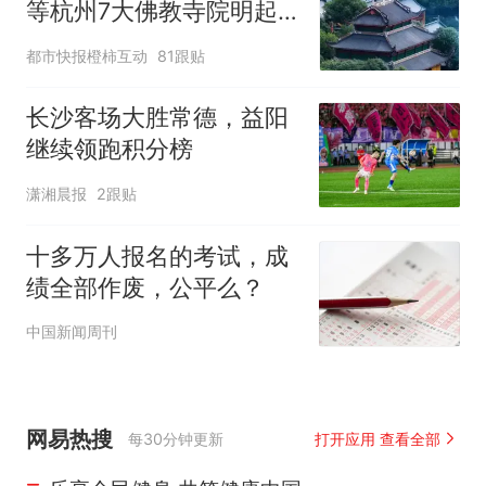
等杭州7大佛教寺院明起
临时关闭，别跑空了
都市快报橙柿互动
81跟贴
长沙客场大胜常德，益阳
继续领跑积分榜
潇湘晨报
2跟贴
十多万人报名的考试，成
绩全部作废，公平么？
中国新闻周刊
网易热搜
每30分钟更新
打开应用 查看全部