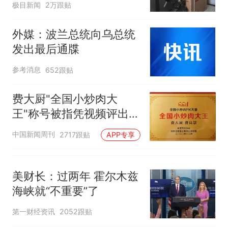
极目新闻
2万跟贴
外媒：波兰总统向乌总统
发出最后通牒
参考消息
652跟贴
费大厨"全国小炒肉大
王"称号被指凭视频评出
官方回应
中国新闻周刊
2717跟贴
APP专享
美财长：过两年 霍尔木兹
海峡就“不重要”了
第一财经资讯
2052跟贴