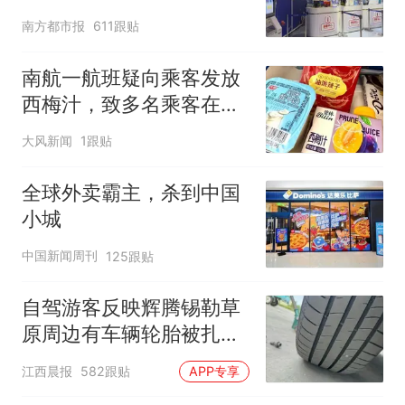
南方都市报
611跟贴
南航一航班疑向乘客发放
西梅汁，致多名乘客在飞
行途中排队上厕所！乘
大风新闻
1跟贴
客：机上100多人只有2个
厕所；客服回应：并非每
全球外卖霸主，杀到中国
架飞机都会发放西梅汁
小城
中国新闻周刊
125跟贴
自驾游客反映辉腾锡勒草
原周边有车辆轮胎被扎，
修理店铺换胎价格高达千
江西晨报
582跟贴
APP专享
元，官方发布情况通报