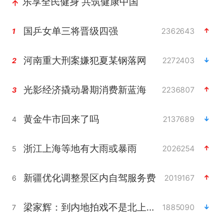
乐享全民健身 共筑健康中国
国乒女单三将晋级四强
2362643
1
河南重大刑案嫌犯夏某钢落网
2272403
2
光影经济撬动暑期消费新蓝海
2236807
3
黄金牛市回来了吗
2137689
4
浙江上海等地有大雨或暴雨
2026254
5
新疆优化调整景区内自驾服务费
2019167
6
梁家辉：到内地拍戏不是北上是回归
1885090
7