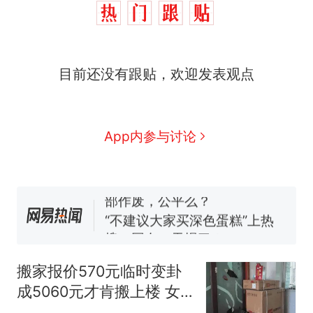
那个在床头放菜刀的女孩，
热
因老师一句“跟我回家”改写了
人生
搬家报价570元，搬到楼下
新
目前还没有跟贴，欢迎发表观点
交5060元才肯搬上楼！女子傻
眼了……
空调24小时开着反而更省电？
电力部门回应
佛山一中学招聘物理教师，笔
App内参与讨论
试前13名均遭淘汰？教育局：
已叫停招聘，成立调查组全面
十多万人报名的考试，成绩全
核查
部作废，公平么？
“不建议大家买深色蛋糕”上热
搜，网友：天塌了！
那个在床头放菜刀的女孩，
热
因老师一句“跟我回家”改写了
搬家报价570元临时变卦
人生
成5060元才肯搬上楼 女
子傻眼