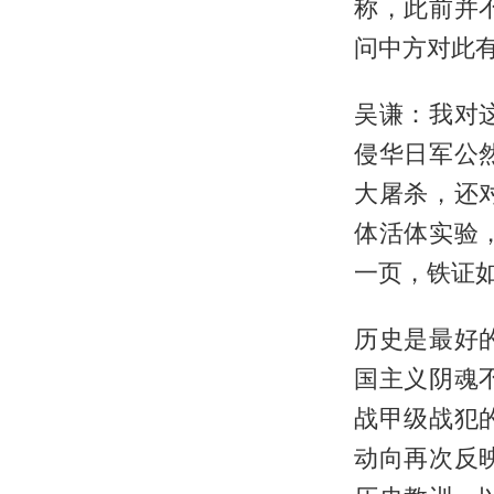
称，此前并
问中方对此
吴谦：我对
侵华日军公
大屠杀，还
体活体实验
一页，铁证
历史是最好
国主义阴魂
战甲级战犯
动向再次反