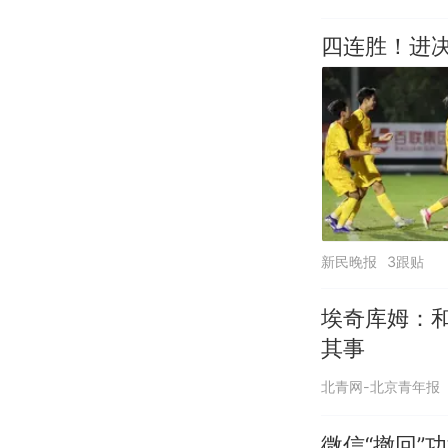
四连胜！进
新民晚报
3跟贴
埃奇库姆：
其事
北青网-北京青年报
微信“撤回”