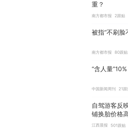
重？
南方都市报
2跟贴
被指“不刷脸
南方都市报
80跟贴
“含人量”1
中国新闻周刊
21跟
自驾游客反
铺换胎价格
江西晨报
501跟贴