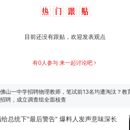
那个在床头放菜刀的女孩，因老师一句“跟我回家”
热
目前还没有跟贴，欢迎发表观点
搬家报价570元，搬到楼下交5060元才肯搬上楼
新
了……
有0人参与 来一起讨论吧
费大厨“全国小炒肉大王”称号，仅凭视频评出？中国
台风"白海豚"中心附近最大风力已达15级 最新研判
佛山一中学招聘物理教师，笔试前13名均遭淘汰？教
招聘，成立调查组全面核查
笔试第一被第二名传话劝弃考 官方通报
给总统下"最后警告" 爆料人发声意味深长
那个在床头放菜刀的女孩，因老师一句“跟我回家”
热