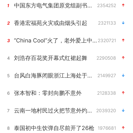
中国东方电气集团原党组副书记、董事宋致远被查
2354252
1
香港宏福苑火灾或由烟头引起
2321133
2
“China Cool”火了，老外爱上中国避暑游
2320721
3
刘浩存百花奖开幕式红裙起舞
2290508
4
台风白海豚闭眼浙江上海处于危险半圆
2149927
5
张本智和：零封向鹏不意外
2128338
6
云南一地村民过火把节意外灼伤16人
2039320
7
泰国初中生饮弹自尽前开了26枪
1976681
8