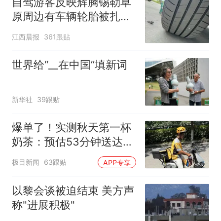
自驾游客反映辉腾锡勒草
原周边有车辆轮胎被扎，
修理店铺换胎价格高达千
江西晨报
361跟贴
元，官方发布情况通报
世界给“__在中国”填新词
新华社
39跟贴
爆单了！实测秋天第一杯
奶茶：预估53分钟送达，
实际耗时92分钟
极目新闻
63跟贴
APP专享
以黎会谈被迫结束 美方声
称"进展积极"