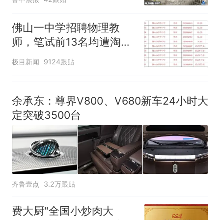
位于台风危险半圆
佛山一中学招聘物理教
师，笔试前13名均遭淘
汰？教育局：已叫停招
极目新闻
9124跟贴
聘，成立调查组全面核查
余承东：尊界V800、V680新车24小时大
定突破3500台
齐鲁壹点
3.2万跟贴
费大厨"全国小炒肉大