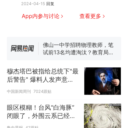
2024-04-15
回复
因老师一句“跟我回家”改写了
人生
费大厨“全国小炒肉大王”称
新
App内参与讨论
查看更多
号，仅凭视频评出？中国烹饪
协会回应
台风"白海豚"中心附近最大风
力已达15级 最新研判
佛山一中学招聘物理教师，笔
试前13名均遭淘汰？教育局：
已叫停招聘，成立调查组全面
笔试第一被第二名传话劝弃考
核查
官方通报
穆杰塔巴被指给总统下"最
享界G9车型预售价公布：
后警告" 爆料人发声意味
43.98万起
深长
那个在床头放菜刀的女孩，
热
中国新闻周刊
7024跟贴
因老师一句“跟我回家”改写了
人生
眼区模糊！台风“白海豚”
闭眼了，外围云系已经触
及浙江，浙江、上海等地
鲁中晨报
42跟贴