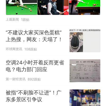
上观新闻
1跟贴
“不建议大家买深色蛋糕”
上热搜，网友：天塌了！
环球网资讯
108跟贴
空调24小时开着反而更省
电？电力部门回应
第一财经资讯
892跟贴
被指“不刷脸不让进”！广
东多景区引争议