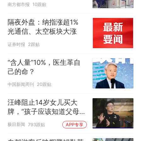
南方都市报
10跟贴
隔夜外盘：纳指涨超1%
光通信、太空板块大涨
证券时报
2跟贴
“含人量”10%，医生革自
己的命？
中国新闻周刊
20跟贴
汪峰阻止14岁女儿买大
牌，“孩子应该知道父母的
不易”，称自己买衣服80%
极目新闻
793跟贴
APP专享
都在淘宝