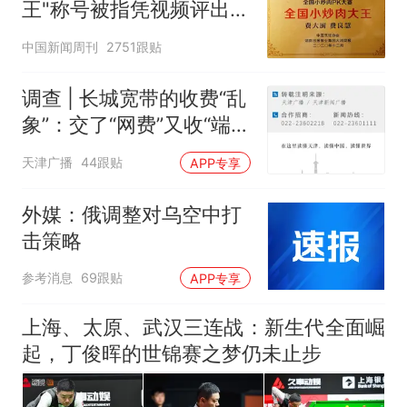
王"称号被指凭视频评出
官方回应
中国新闻周刊
2751跟贴
调查 | 长城宽带的收费“乱
象”：交了“网费”又收“端口
费”，退费没着落，使用期
天津广播
44跟贴
APP专享
可延长到2037年
外媒：俄调整对乌空中打
击策略
参考消息
69跟贴
APP专享
上海、太原、武汉三连战：新生代全面崛
起，丁俊晖的世锦赛之梦仍未止步