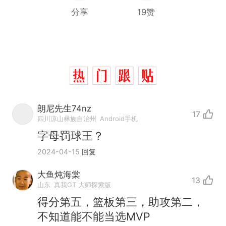
分享
19赞
朗尼先生74nz
17
四川凉山彝族自治州
Android手机
字母罚球王？
2024-04-15
回复
大鱼炖海棠
13
山东
真我GT 大师探索版
得分第五，篮板第三，助攻第二，
不知道能不能当选MVP
那个在床头放菜刀的女孩，
热