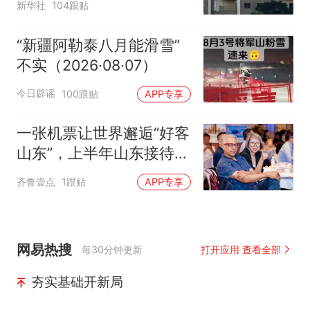
新华社
104跟贴
“新疆阿勒泰八月能滑雪”
不实（2026·08·07）
今日辟谣
100跟贴
APP专享
一张机票让世界邂逅“好客
山东”，上半年山东接待入
境游客增长44.2%
齐鲁壹点
1跟贴
APP专享
网易热搜
每30分钟更新
打开应用 查看全部
夯实基础开新局