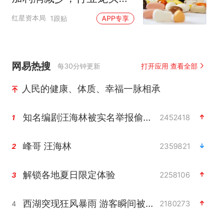
AB面
红星资本局
1跟贴
APP专享
网易热搜
每30分钟更新
打开应用 查看全部
人民的健康、体质、幸福一脉相承
知名编剧汪海林被实名举报偷税漏税
2452418
1
峰哥 汪海林
2359821
2
解锁各地夏日限定体验
2258106
3
西湖突现狂风暴雨 游客瞬间被浇透
2180273
4