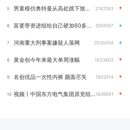
男童模仿奥特曼从高处跳下致骨折
2142293
5
富婆带资进组给自己硬加60多场吻戏
2055197
6
河南重大刑事案嫌疑人落网
2030354
7
黄金创今年来最大单周涨幅
1933402
8
名创优品一次性内裤 颜面尽失
1922314
9
视频丨中国东方电气集团原党组副书记、董事宋致远被查
1826991
10