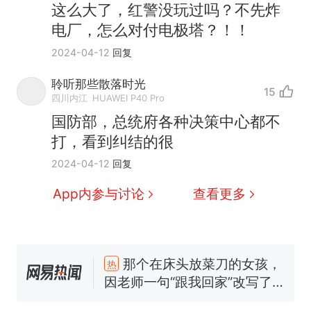
这么大了，红警没玩过吗？不先炸
电厂，怎么对付电极塔？！！
2024-04-12
回复
聆听那些散落时光
15
四川内江
HUAWEI P40 Pro
国防部，总统府各种决策中心都不
打，看到纠结的很
2024-04-12
回复
App内参与讨论
查看更多
那个在床头放菜刀的女孩，
热
因老师一句“跟我回家”改写了
人生
搬家报价570元，搬到楼下
新