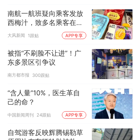
南航一航班疑向乘客发放
西梅汁，致多名乘客在飞
行途中排队上厕所！乘
大风新闻
1跟贴
APP专享
客：机上100多人只有2个
厕所；客服回应：并非每
被指“不刷脸不让进”！广
架飞机都会发放西梅汁
东多景区引争议
南方都市报
300跟贴
“含人量”10%，医生革自
己的命？
中国新闻周刊
24跟贴
APP专享
自驾游客反映辉腾锡勒草