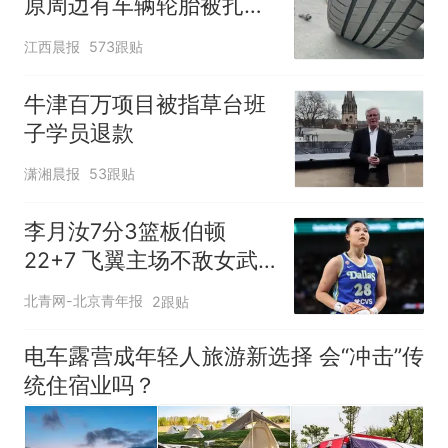
原周边有车辆轮胎被扎，
修理店铺换胎价格高达千
江西晨报
573跟贴
元，官方发布情况通报
牛津百万项目被指草台班
子学员退款
潇湘晨报
53跟贴
李月汝7分3篮板伯顿
22+7 飞翼主场不敌女武
神
北青网-北京青年报
2跟贴
电车露营成年轻人旅游新选择 会“冲击”传
统住宿业吗？