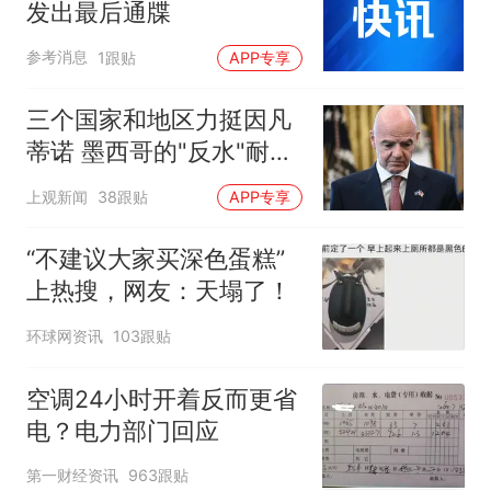
发出最后通牒
参考消息
1跟贴
APP专享
三个国家和地区力挺因凡
蒂诺 墨西哥的"反水"耐人
寻味
上观新闻
38跟贴
APP专享
“不建议大家买深色蛋糕”
上热搜，网友：天塌了！
环球网资讯
103跟贴
空调24小时开着反而更省
电？电力部门回应
第一财经资讯
963跟贴