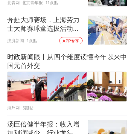
北青网-北京青年报
11跟贴
奔赴大师赛场，上海劳力
士大师赛球童选拔活动启
动
澎湃新闻
1跟贴
APP专享
时政新闻眼丨从四个维度读懂今年以来中
国元首外交
海外网
6跟贴
汤臣倍健半年报：收入增
加利润减少，行业龙头的