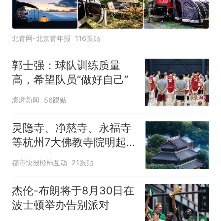
北青网-北京青年报
116跟贴
郭士强：球队训练质量
高，希望队员“做好自己”
澎湃新闻
56跟贴
灵隐寺、净慈寺、永福寺
等杭州7大佛教寺院明起
临时关闭，别跑空了
都市快报橙柿互动
21跟贴
杰伦-布朗将于8月30日在
波士顿举办告别派对