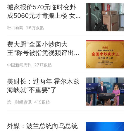
交5060元才肯搬上楼！女子傻
搬家报价570元临时变卦
眼了……
费大厨“全国小炒肉大王”称
成5060元才肯搬上楼 女
号，仅凭视频评出？中国烹饪
子傻眼
协会回应
佛山一中学招聘物理教师，笔
极目新闻
1.6万跟贴
试前13名均遭淘汰？教育局：
已叫停招聘，成立调查组全面
笔试第一被第二名传话劝弃考
费大厨"全国小炒肉大
核查
官方通报
王"称号被指凭视频评出
空调24小时开着反而更省电？
官方回应
中国新闻周刊
2717跟贴
电力部门回应
那个在床头放菜刀的女孩，
热
美财长：过两年 霍尔木兹
因老师一句“跟我回家”改写了
海峡就“不重要”了
人生
第一财经资讯
419跟贴
外媒：波兰总统向乌总统