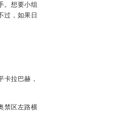
手。想要小组
不过，如果日
战平卡拉巴赫，
奥禁区左路横