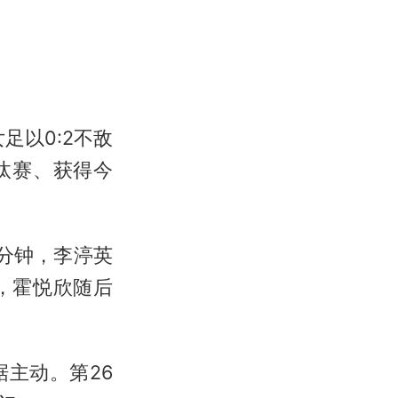
足以0:2不敌
汰赛、获得今
分钟，李渟英
，霍悦欣随后
主动。第26