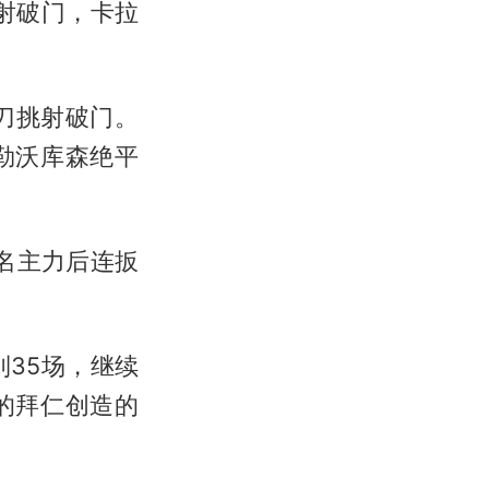
射破门，卡拉
刀挑射破门。
勒沃库森绝平
名主力后连扳
35场，继续
的拜仁创造的