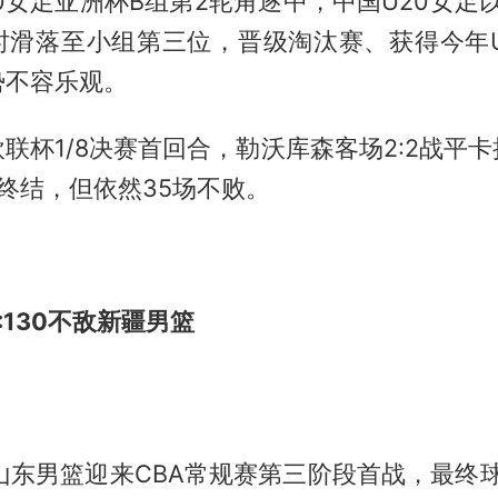
0女足亚洲杯B组第2轮角逐中，中国U20女足以
时滑落至小组第三位，晋级淘汰赛、获得今年U
势不容乐观。
联杯1/8决赛首回合，勒沃库森客场2:2战平
终结，但依然35场不败。
:
130不敌新疆男篮
山东男篮迎来CBA常规赛第三阶段首战，最终球队1