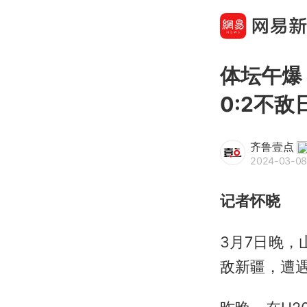
体坛午爆
0:2不敌
齐鲁壹点
2024-03-08
记者怀晓
3月7日晚，
敌新疆，遭