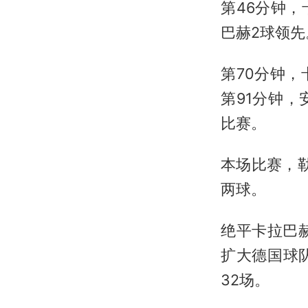
第46分钟
巴赫2球领先
第70分钟
第91分钟
比赛。
本场比赛，
两球。
绝平卡拉巴
扩大德国球
32场。