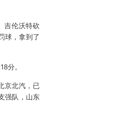
。吉伦沃特砍
次罚球，拿到了
18分。
北京北汽，已
支强队，山东