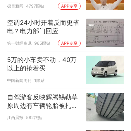
极目新闻
4797跟贴
APP专享
空调24小时开着反而更省
电？电力部门回应
第一财经资讯
965跟贴
APP专享
5万的小车卖不动，40万
以上的抢着买
中国新闻周刊
1跟贴
自驾游客反映辉腾锡勒草
原周边有车辆轮胎被扎，
修理店铺换胎价格高达千
江西晨报
582跟贴
元，官方发布情况通报