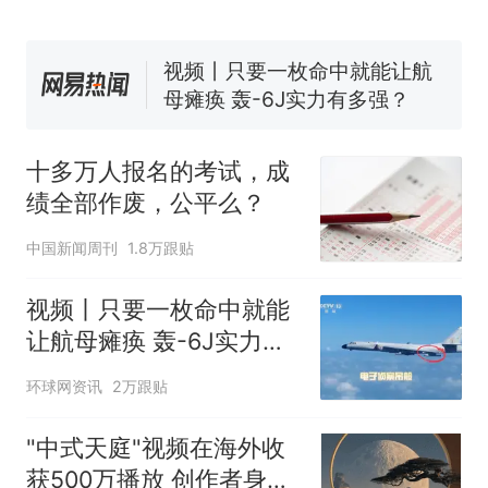
国大使骑行绕了几乎整个国境
搬家报价570元，搬到楼下交
线一圈，还曾两次到中国寻根
5060元才肯搬上楼！女子傻眼
了……
视频丨只要一枚命中就能让航
母瘫痪 轰-6J实力有多强？
空调24小时开着反而更省电？
电力部门回应
十多万人报名的考试，成
台风"白海豚"登陆 中心附近最
绩全部作废，公平么？
大风力14级
十多万人报名的考试，成绩
热
中国新闻周刊
1.8万跟贴
全部作废，公平么？
视频丨只要一枚命中就能
让航母瘫痪 轰-6J实力有
多强？
环球网资讯
2万跟贴
"中式天庭"视频在海外收
获500万播放 创作者身份