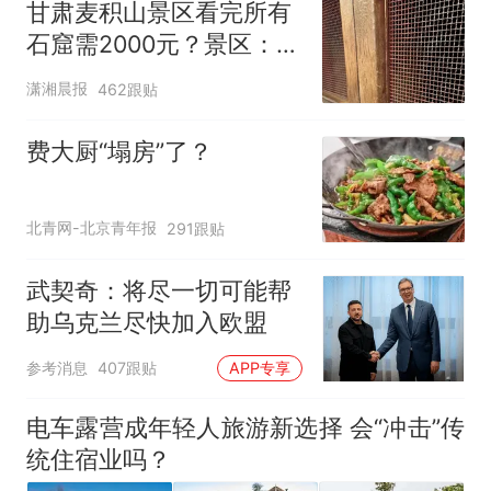
甘肃麦积山景区看完所有
石窟需2000元？景区：部
分石窟受特别保护，游客
潇湘晨报
462跟贴
可按需买
费大厨“塌房”了？
北青网-北京青年报
291跟贴
武契奇：将尽一切可能帮
助乌克兰尽快加入欧盟
参考消息
407跟贴
APP专享
电车露营成年轻人旅游新选择 会“冲击”传
统住宿业吗？