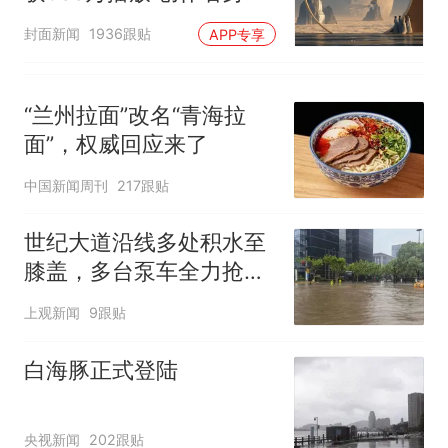
披露
封面新闻
1936跟贴
APP专享
“兰州拉面”改名“青海拉
面”，权威回应来了
中国新闻周刊
217跟贴
世纪大道沿线多处积水至
膝盖，多台泵车全力抢
排，建议市民尽量避免附
上观新闻
9跟贴
近出行
白海豚正式登陆
央视新闻
202跟贴