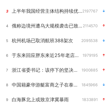
上半年我国经营主体结构持续优化
2197767
3
俄称边境州遭乌大规模袭击已致13伤
2114570
4
杭州机场已取消航班388架次
2095538
5
于东来回应胖东来近25年老店年底关闭
1979195
6
浙江省委书记：该停下的坚决停下来
1900885
7
中国籍豪华游艇富商之子在泰国被杀
1845966
8
白海豚北上或致京津冀暴雨
1833891
9