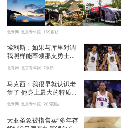
北青网-北京青年报
159跟贴
埃利斯：如果与库里对调
我照样能率领那支勇士取
得现在的成就
北青网-北京青年报
7跟贴
马克西：我很早就认识老
詹了 他身上最大的特质就
是谦逊
北青网-北京青年报
205跟贴
大亚圣象被指售卖“多年存