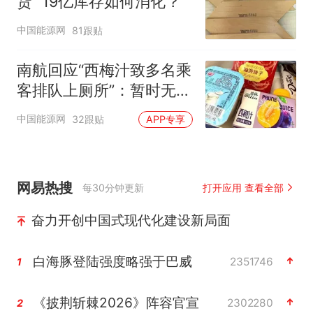
货” 19亿库存如何消化？
中国能源网
81跟贴
南航回应“西梅汁致多名乘
客排队上厕所”：暂时无法
核查是否发放西梅汁
中国能源网
32跟贴
APP专享
网易热搜
每30分钟更新
打开应用 查看全部
奋力开创中国式现代化建设新局面
白海豚登陆强度略强于巴威
2351746
1
《披荆斩棘2026》阵容官宣
2302280
2