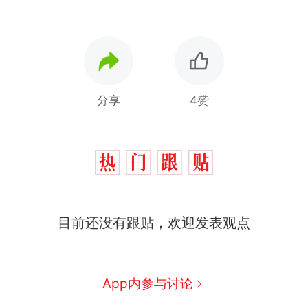
分享
4赞
目前还没有跟贴，欢迎发表观点
十多万人报名的考试，成绩
热
全部作废，公平么？
全球唯一没有法定首都的国
新
App内参与讨论
家，刚改国名，总统就邀请中