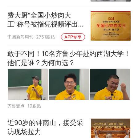
费大厨"全国小炒肉大
王"称号被指凭视频评出
官方回应
中国新闻周刊
2751跟贴
APP专享
敢于不同！10名齐鲁少年赴约西湖大学！
他们是谁？为何而选？
齐鲁壹点
19跟贴
近90岁的钟南山，接受采
访现场拉力