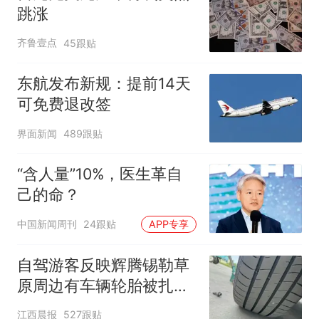
跳涨
齐鲁壹点
45跟贴
东航发布新规：提前14天
可免费退改签
界面新闻
489跟贴
“含人量”10%，医生革自
己的命？
中国新闻周刊
24跟贴
APP专享
自驾游客反映辉腾锡勒草
原周边有车辆轮胎被扎，
修理店铺换胎价格高达千
江西晨报
527跟贴