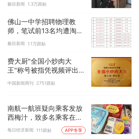
子傻眼
极目新闻
1.3万跟贴
佛山一中学招聘物理教
师，笔试前13名均遭淘
汰？教育局：已叫停招
极目新闻
1.1万跟贴
聘，成立调查组全面核查
费大厨"全国小炒肉大
王"称号被指凭视频评出
官方回应
中国新闻周刊
2751跟贴
南航一航班疑向乘客发放
西梅汁，致多名乘客在飞
行途中排队上厕所！乘
每日经济新闻
111跟贴
APP专享
客：机上100多人只有2个