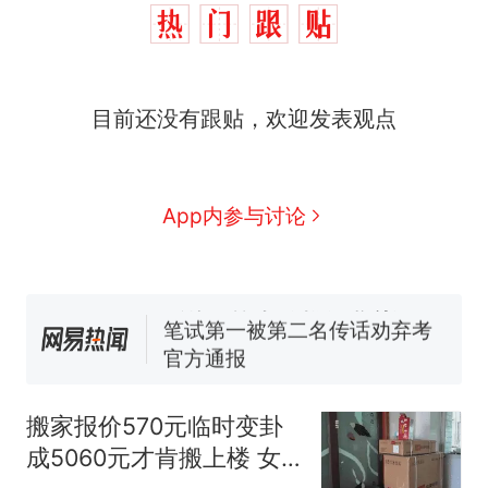
那个在床头放菜刀的女孩，
热
因老师一句“跟我回家”改写了
人生
搬家报价570元，搬到楼下
新
目前还没有跟贴，欢迎发表观点
交5060元才肯搬上楼！女子傻
眼了……
费大厨“全国小炒肉大王”称
号，仅凭视频评出？中国烹饪
协会回应
台风"白海豚"中心附近最大风
App内参与讨论
力已达15级 最新研判
佛山一中学招聘物理教师，笔
试前13名均遭淘汰？教育局：
已叫停招聘，成立调查组全面
笔试第一被第二名传话劝弃考
核查
官方通报
那个在床头放菜刀的女孩，
热
因老师一句“跟我回家”改写了
搬家报价570元临时变卦
人生
成5060元才肯搬上楼 女