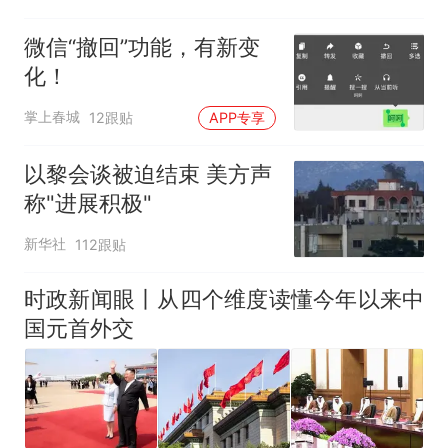
微信“撤回”功能，有新变
化！
掌上春城
12跟贴
APP专享
以黎会谈被迫结束 美方声
称"进展积极"
新华社
112跟贴
时政新闻眼丨从四个维度读懂今年以来中
国元首外交