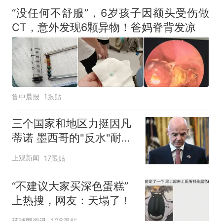
厕所；客服回应：并非每
“没任何不舒服”，6岁孩子因额头受伤做
架飞机都会发放西梅汁
CT，意外发现6颗异物！爸妈脊背发凉
鲁中晨报
1跟贴
三个国家和地区力挺因凡
蒂诺 墨西哥的"反水"耐人
寻味
上观新闻
17跟贴
“不建议大家买深色蛋糕”
上热搜，网友：天塌了！
环球网资讯
108跟贴