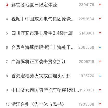
解锁各地夏日限定体验
2304179
3
视频丨中国东方电气集团原党组副书记、董事宋致远被查
2252684
4
四川宜宾市珙县发生3.4级地震
2148981
5
台风白海豚闭眼浙江上海处于危险半圆
2065568
6
白海豚将正面袭击贯穿浙江
2009718
7
香港宏福苑火灾或由烟头引起
1926720
8
中国父女泰国骑摩托车坠崖1死1伤
1923031
9
浙江台州《告全体市民书》
1903538
10