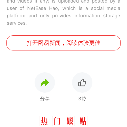
and videos if any) is uploaded and posted by a
user of NetEase Hao, which is a social media
platform and only provides information storage
services.
打开网易新闻，阅读体验更佳
分享
3赞