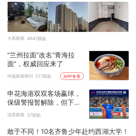
大风新闻
4947跟贴
“兰州拉面”改名“青海拉
面”，权威回应来了
中国新闻周刊
217跟贴
APP专享
申花海港双双客场赢球，
保级警报暂解除，但下一
轮才是生死战
澎湃新闻
37跟贴
敢于不同！10名齐鲁少年赴约西湖大学！