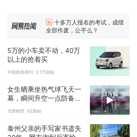
十多万人报名的考试，成绩
热
全部作废，公平么？
全球唯一没有法定首都的国
新
家，刚改国名，总统就邀请中
国大使骑行绕了几乎整个国境
5万的小车卖不动，40万以上
5万的小车卖不动，40万
线一圈，还曾两次到中国寻根
的抢着买
以上的抢着买
浙江人戒备 "白海豚"已创我国
纪录 带来严重影响
中国新闻周刊
2.1万跟贴
视频丨只要一枚命中就能让航
母瘫痪 轰-6J实力有多强？
女生晒乘坐热气球飞天一
大雨将至一家老小6分钟抢收完
幕，瞬间升空一点防备都
1千斤稻谷
没有
十多万人报名的考试，成绩
热
无限鹤壁
62跟贴
全部作废，公平么？
泰州父亲的手写家书遗失