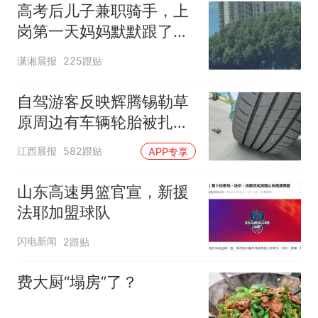
高考后儿子兼职骑手，上
岗第一天妈妈默默跟了三
公里，感慨孩子真的长大
潇湘晨报
225跟贴
了
自驾游客反映辉腾锡勒草
原周边有车辆轮胎被扎，
修理店铺换胎价格高达千
江西晨报
582跟贴
APP专享
元，官方发布情况通报
山东高速男篮官宣，新援
法耶加盟球队
闪电新闻
2跟贴
费大厨“塌房”了？