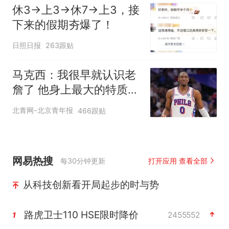
休3→上3→休7→上3，接
下来的假期夯爆了！
日照日报
263跟贴
马克西：我很早就认识老
詹了 他身上最大的特质就
是谦逊
北青网-北京青年报
466跟贴
网易热搜
每30分钟更新
打开应用 查看全部
从科技创新看开局起步的时与势
路虎卫士110 HSE限时降价
2455552
1