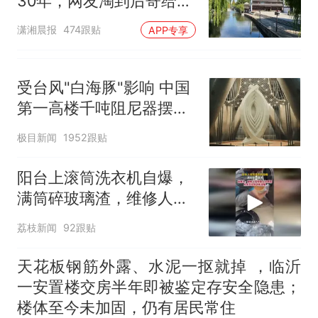
30年，网友淘到后寄给女
儿：花鸟市场搬了，但爱
潇湘晨报
474跟贴
APP专享
还在
受台风"白海豚"影响 中国
第一高楼千吨阻尼器摆动
明显
极目新闻
1952跟贴
阳台上滚筒洗衣机自爆，
满筒碎玻璃渣，维修人员
称是人为原因，从未见过
荔枝新闻
92跟贴
洗衣机自爆
天花板钢筋外露、水泥一抠就掉 ，临沂
一安置楼交房半年即被鉴定存安全隐患；
楼体至今未加固，仍有居民常住