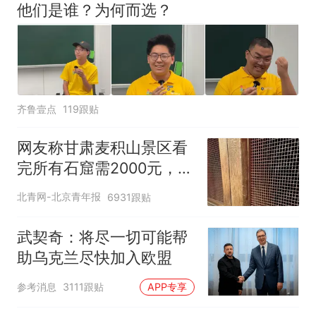
他们是谁？为何而选？
齐鲁壹点
119跟贴
网友称甘肃麦积山景区看
完所有石窟需2000元，景
区：部分石窟受特别保
北青网-北京青年报
6931跟贴
护，游客可按需买
武契奇：将尽一切可能帮
助乌克兰尽快加入欧盟
参考消息
3111跟贴
APP专享