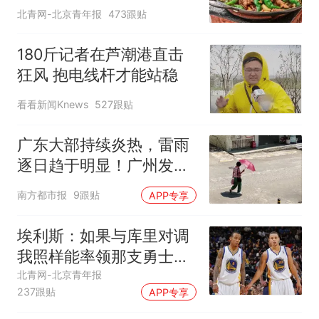
北青网-北京青年报
473跟贴
180斤记者在芦潮港直击
狂风 抱电线杆才能站稳
看看新闻Knews
527跟贴
广东大部持续炎热，雷雨
逐日趋于明显！广州发布
高温橙色预警
南方都市报
9跟贴
APP专享
埃利斯：如果与库里对调
我照样能率领那支勇士取
得现在的成就
北青网-北京青年报
237跟贴
APP专享