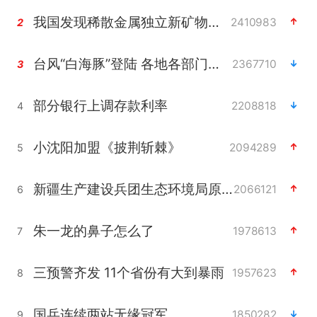
我国发现稀散金属独立新矿物——乌斯河锗矿
2410983
2
台风“白海豚”登陆 各地各部门全力应对
2367710
3
部分银行上调存款利率
2208818
4
小沈阳加盟《披荆斩棘》
2094289
5
新疆生产建设兵团生态环境局原局长被查
2066121
6
朱一龙的鼻子怎么了
1978613
7
三预警齐发 11个省份有大到暴雨
1957623
8
国乒连续两站无缘冠军
1850282
9