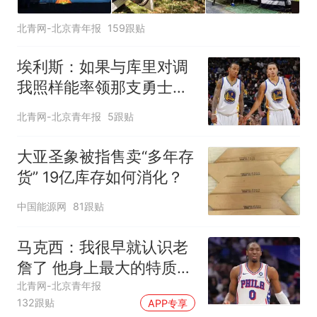
北青网-北京青年报
159跟贴
埃利斯：如果与库里对调
我照样能率领那支勇士取
得现在的成就
北青网-北京青年报
5跟贴
大亚圣象被指售卖“多年存
货” 19亿库存如何消化？
中国能源网
81跟贴
马克西：我很早就认识老
詹了 他身上最大的特质就
是谦逊
北青网-北京青年报
132跟贴
APP专享