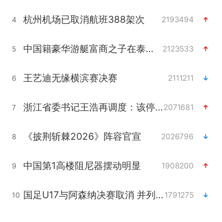
杭州机场已取消航班388架次
2193494
4
中国籍豪华游艇富商之子在泰国被杀
2123533
5
王艺迪无缘横滨赛决赛
2111211
6
浙江省委书记王浩再调度：该停下的坚决停下来，让社会面静下来
2071681
7
《披荆斩棘2026》阵容官宣
2026796
8
中国第1高楼阻尼器摆动明显
1908200
9
国足U17与阿森纳决赛取消 并列冠军
1791275
10