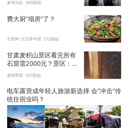
参考消息
366跟贴
费大厨“塌房”了？
北青网-北京青年报
273跟贴
甘肃麦积山景区看完所有
石窟需2000元？景区：部
分石窟受特别保护，游客
潇湘晨报
307跟贴
可按需买
电车露营成年轻人旅游新选择 会“冲击”传
统住宿业吗？