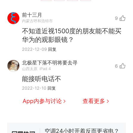
前十三月
9
内蒙古呼和浩特市
不知道近视1500度的朋友能不能买
华为的观影眼镜？
2022-12-09
回复
北极星下落不明将要去寻
6
十多万人报名的考试，成绩
热
山西太原
iPad 4
全部作废，公平么？
能接听电话不
全球唯一没有法定首都的国
新
2022-12-10
回复
家，刚改国名，总统就邀请中
国大使骑行绕了几乎整个国境
搬家报价570元，搬到楼下交
App内参与讨论
查看更多
线一圈，还曾两次到中国寻根
5060元才肯搬上楼！女子傻眼
了……
视频丨只要一枚命中就能让航
母瘫痪 轰-6J实力有多强？
空调24小时开着反而更省电？