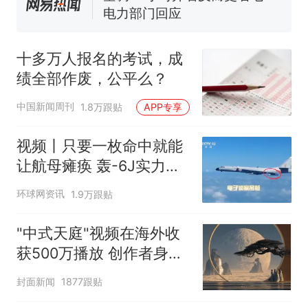
电力部门回应
佛山一中学招聘物理教师，笔
试前13名均遭淘汰？教育局：
十多万人报名的考试，成
已叫停招聘，成立调查组全面
十多万人报名的考试，成绩
热
绩全部作废，公平么？
核查
全部作废，公平么？
中国新闻周刊
1.8万跟贴
APP专享
视频丨只要一枚命中就能
让航母瘫痪 轰-6J实力有
多强？
环球网资讯
1.9万跟贴
"中式天庭"视频在海外收
获500万播放 创作者身份
披露
封面新闻
1877跟贴