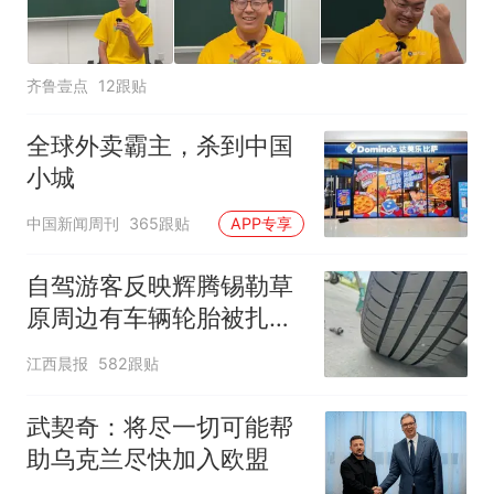
齐鲁壹点
12跟贴
全球外卖霸主，杀到中国
小城
中国新闻周刊
365跟贴
APP专享
自驾游客反映辉腾锡勒草
原周边有车辆轮胎被扎，
修理店铺换胎价格高达千
江西晨报
582跟贴
元，官方发布情况通报
武契奇：将尽一切可能帮
助乌克兰尽快加入欧盟