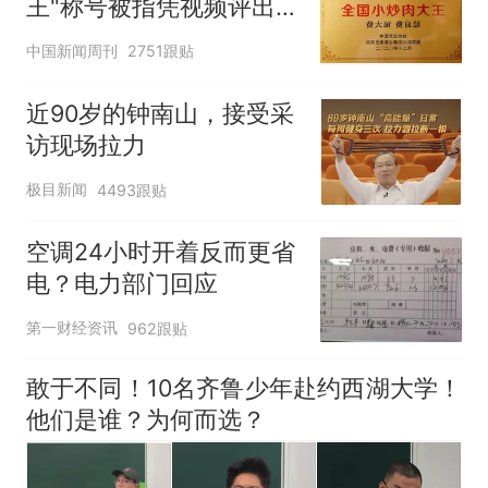
王"称号被指凭视频评出
官方回应
中国新闻周刊
2751跟贴
近90岁的钟南山，接受采
访现场拉力
极目新闻
4493跟贴
空调24小时开着反而更省
电？电力部门回应
第一财经资讯
962跟贴
敢于不同！10名齐鲁少年赴约西湖大学！
他们是谁？为何而选？