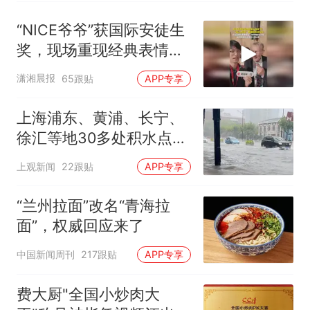
“NICE爷爷”获国际安徒生
奖，现场重现经典表情
包，向中国粉丝问好
潇湘晨报
65跟贴
APP专享
上海浦东、黄浦、长宁、
徐汇等地30多处积水点正
在抢排
上观新闻
22跟贴
APP专享
“兰州拉面”改名“青海拉
面”，权威回应来了
中国新闻周刊
217跟贴
APP专享
费大厨"全国小炒肉大