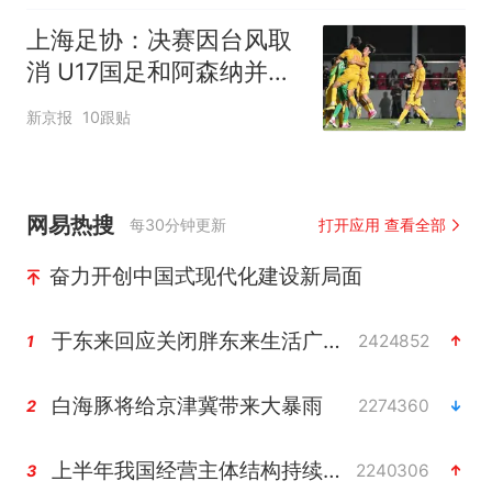
上海足协：决赛因台风取
消 U17国足和阿森纳并列
冠军
新京报
10跟贴
网易热搜
每30分钟更新
打开应用 查看全部
奋力开创中国式现代化建设新局面
于东来回应关闭胖东来生活广场店
2424852
1
白海豚将给京津冀带来大暴雨
2274360
2
上半年我国经营主体结构持续优化
2240306
3