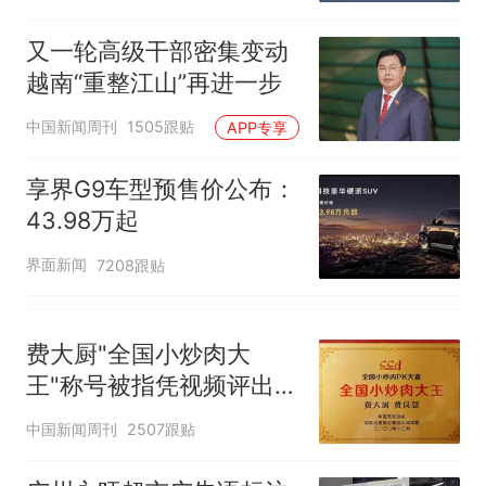
海人开的，天津72家面馆
洛哥涌入西班牙
已集体更换招牌
又一轮高级干部密集变动
越南“重整江山”再进一步
中国新闻周刊
1505跟贴
APP专享
享界G9车型预售价公布：
43.98万起
界面新闻
7208跟贴
费大厨"全国小炒肉大
王"称号被指凭视频评出
官方回应
中国新闻周刊
2507跟贴