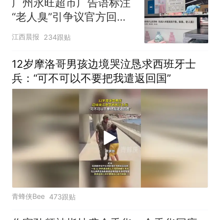
广州永旺超市广告语标注
“老人臭”引争议官方回
应：统一上报反馈，门店
江西晨报
234跟贴
核实完毕后会回电
12岁摩洛哥男孩边境哭泣恳求西班牙士
兵：“可不可以不要把我遣返回国”
青蜂侠Bee
473跟贴