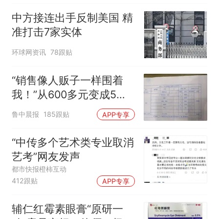
味道很好
中方接连出手反制美国 精
准打击7家实体
环球网资讯
78跟贴
“销售像人贩子一样围着
我！”从600多元变成5万
元，57岁保洁阿姨做医美
鲁中晨报
185跟贴
APP专享
后眼睛肿到流泪、视物模
糊
“中传多个艺术类专业取消
艺考”网友发声
都市快报橙柿互动
412跟贴
APP专享
辅仁红霉素眼膏“原研一