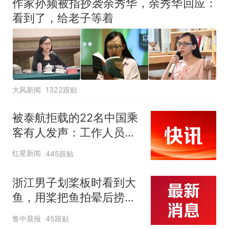
作家孙频被指抄袭余秀华，余秀华回应：
看到了，给老子等着
大风新闻
1322跟贴
被泰航拒载的22名中国乘
客有人发声：工作人员承
诺免费改签，最后却自费
红星新闻
445跟贴
买机票回国
浙江男子划桨板时看到大
鱼，用桨把鱼拍晕后捞
起；当事人：鱼重7斤6
鲁中晨报
45跟贴
两，做成红烧辣子鱼块，