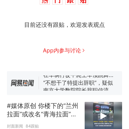
西班牙飞地休达边境，摩洛
热
目前还没有跟贴，欢迎发表观点
哥士兵搬起大石块投向移民引
争议，此前一天内数万人从摩
费大厨“全国小炒肉大王”称
新
洛哥涌入西班牙
号，仅凭视频评出？中国烹饪
协会回应
男子上山采菌偶然发现鸡枞菌
App内参与讨论
窝，原地守1天等它长大：挖了
140多朵
美国一场追捕行动中，一男子
在车辆行驶中爬上车顶跳舞。
（新京报）
“不想干了特提出辞职”，疑似
南京大学数院院长辞职信流
传，院方回应：喻良教授已卸
美国渔民钓获鲨鱼徒手将其拽
任院长一职，不清楚辞职信来
回大海 目击者直呼震惊 （视频
#媒体原创 你楼下的“兰州
源；曾用手绘图做头像
来源：参考消息）
西班牙飞地休达边境，摩洛
热
拉面”或改名“青海拉面”，
哥士兵搬起大石块投向移民引
经营约40年，实际上是青
争议，此前一天内数万人从摩
封面新闻
84跟贴