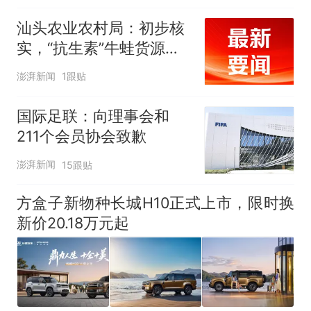
汕头农业农村局：初步核
实，“抗生素”牛蛙货源来
自长沙和湛江
澎湃新闻
1跟贴
国际足联：向理事会和
211个会员协会致歉
澎湃新闻
15跟贴
方盒子新物种长城H10正式上市，限时换
新价20.18万元起