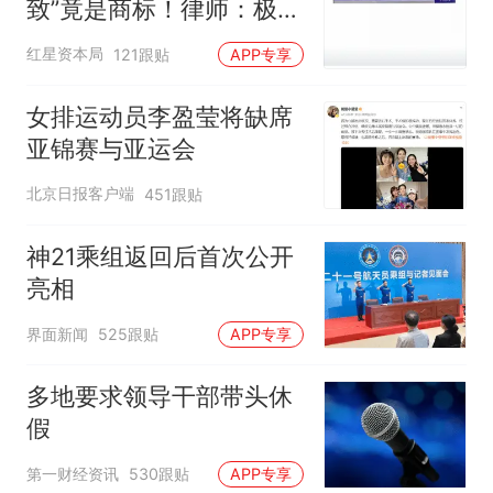
致”竟是商标！律师：极易
误导消费者，不妥
红星资本局
121跟贴
APP专享
女排运动员李盈莹将缺席
亚锦赛与亚运会
北京日报客户端
451跟贴
神21乘组返回后首次公开
亮相
界面新闻
525跟贴
APP专享
多地要求领导干部带头休
假
第一财经资讯
530跟贴
APP专享