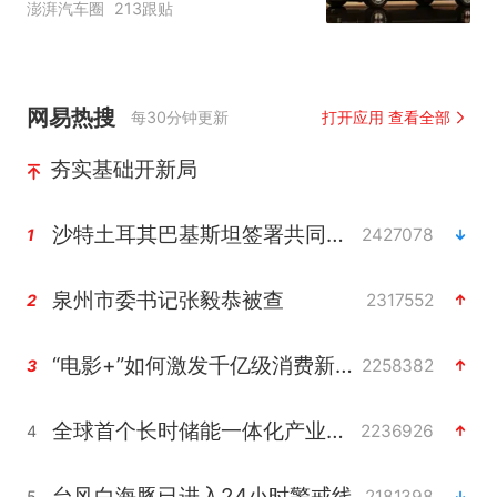
澎湃汽车圈
213跟贴
网易热搜
每30分钟更新
打开应用 查看全部
夯实基础开新局
沙特土耳其巴基斯坦签署共同防务协议
2427078
1
泉州市委书记张毅恭被查
2317552
2
“电影+”如何激发千亿级消费新活力？
2258382
3
全球首个长时储能一体化产业园量产
2236926
4
台风白海豚已进入24小时警戒线
2181398
5