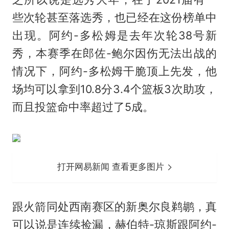
些次轮甚至落选秀，也已经在这份榜单中
出现。阿约-多松姆是去年次轮38号新
秀，本赛季在郎佐-鲍尔因伤无法出战的
情况下，阿约-多松姆干脆顶上先发，他
场均可以拿到10.8分3.4个篮板3次助攻，
而且投篮命中率超过了5成。
打开网易新闻 查看更多图片
跟火箭同处西南赛区的新奥尔良鹈鹕，真
可以说是连续捡漏，赫伯特-琼斯跟阿约-