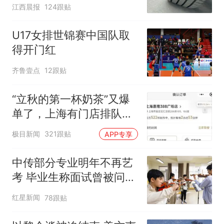
修理店铺换胎价格高达千
江西晨报
124跟贴
元，官方发布情况通报
U17女排世锦赛中国队取
得开门红
齐鲁壹点
12跟贴
“立秋的第一杯奶茶”又爆
单了，上海有门店排队超
500杯，店员：今天奶茶
极目新闻
321跟贴
APP专享
店都很忙，要等2个多小
时
中传部分专业明年不再艺
考 毕业生称面试曾被问
“如何策划晚会” 专家：遏
红星新闻
78跟贴
制“艺考捷径化”