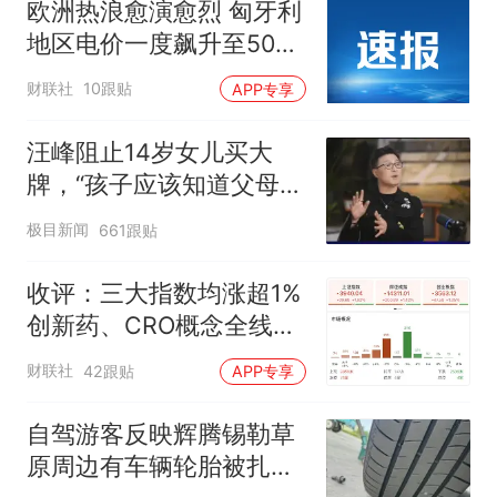
欧洲热浪愈演愈烈 匈牙利
地区电价一度飙升至500
欧元/兆瓦时
财联社
10跟贴
APP专享
汪峰阻止14岁女儿买大
牌，“孩子应该知道父母的
不易”，称自己买衣服80%
极目新闻
661跟贴
都在淘宝
收评：三大指数均涨超1%
创新药、CRO概念全线走
强
财联社
42跟贴
APP专享
自驾游客反映辉腾锡勒草
原周边有车辆轮胎被扎，