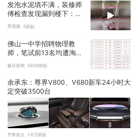
核查
力已达15级 最新研判
发泡水泥填不满，装修师
那个在床头放菜刀的女孩，
热
傅检查发现漏到楼下：出
因老师一句“跟我回家”改写了
风口未延伸到外墙
人生
星视频
5跟贴
佛山一中学招聘物理教
师，笔试前13名均遭淘
汰？教育局：已叫停招
极目新闻
5608跟贴
聘，成立调查组全面核查
余承东：尊界V800、V680新车24小时大
定突破3500台
齐鲁壹点
1.6万跟贴