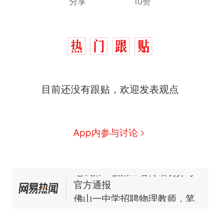
分享
10赞
那个在床头放菜刀的女孩，
热
目前还没有跟贴，欢迎发表观点
因老师一句“跟我回家”改写了
人生
费大厨“全国小炒肉大王”称
新
号，仅凭视频评出？中国烹饪
协会回应
美国渔民钓获鲨鱼徒手将其拽
App内参与讨论
回大海 目击者直呼震惊 （视频
来源：参考消息）
笔试第一被第二名传话劝弃考
官方通报
佛山一中学招聘物理教师，笔
试前13名均遭淘汰？教育局：
已叫停招聘，成立调查组全面
台风"白海豚"中心附近最大风