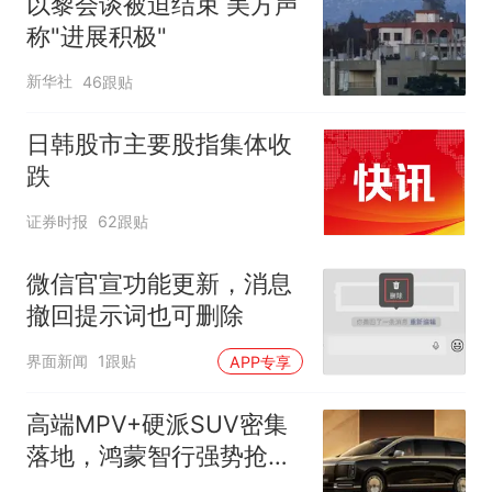
以黎会谈被迫结束 美方声
称"进展积极"
新华社
46跟贴
日韩股市主要股指集体收
跌
证券时报
62跟贴
微信官宣功能更新，消息
撤回提示词也可删除
界面新闻
1跟贴
APP专享
高端MPV+硬派SUV密集
落地，鸿蒙智行强势抢占
自主高端市场制高点