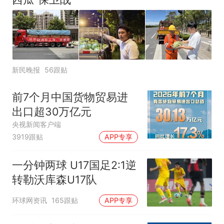
新民晚报
56跟贴
前7个月中国货物贸易进
出口超30万亿元
央视新闻客户端
3919跟贴
APP专享
一分钟两球 U17国足2:1逆
转勒沃库森U17队
环球网资讯
165跟贴
APP专享