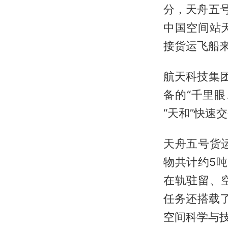
分，天舟五
中国空间站
接货运飞船
航天科技集
备的“千里眼
“天和”快速
天舟五号货
物共计约5吨
在轨驻留、
任务还搭载
空间科学与