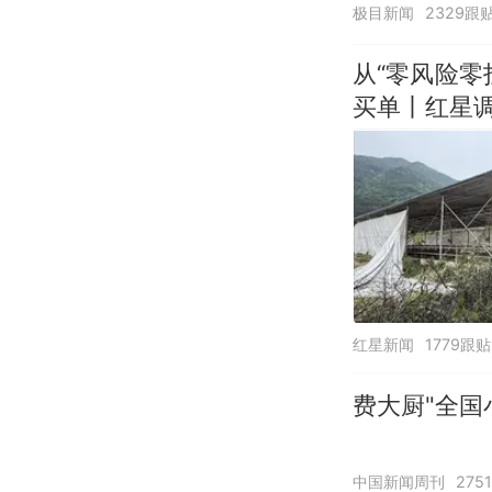
极目新闻
2329跟
从“零风险
买单丨红星
红星新闻
1779跟贴
费大厨"全国
中国新闻周刊
275