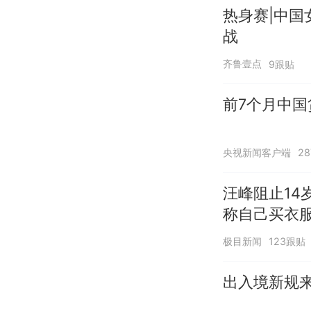
热身赛|中国
战
齐鲁壹点
9跟贴
前7个月中国
央视新闻客户端
2
汪峰阻止14
称自己买衣服
极目新闻
123跟贴
出入境新规来