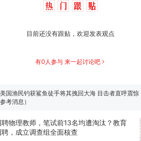
那个在床头放菜刀的女孩，因老师一句“跟我回家”
热
目前还没有跟贴，欢迎发表观点
制裁瓜子饺子，美国怕什么？
新
有0人参与 来一起讨论吧
费大厨“全国小炒肉大王”称号，仅凭视频评出？中国
男子上山采菌偶然发现鸡枞菌窝，原地守1天等它长大：
朵
美国渔民钓获鲨鱼徒手将其拽回大海 目击者直呼震惊
参考消息）
笔试第一被第二名传话劝弃考 官方通报
招聘物理教师，笔试前13名均遭淘汰？教育
那个在床头放菜刀的女孩，因老师一句“跟我回家”
招聘，成立调查组全面核查
热