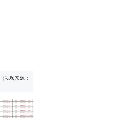
改写了人生
烹饪协会回应
挖了140多
 （视频来源：
改写了人生