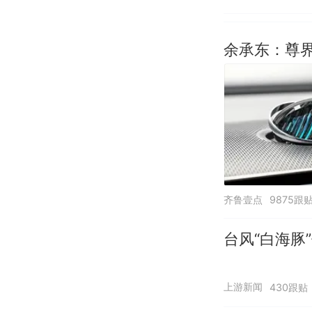
余承东：尊界
齐鲁壹点
9875跟
台风“白海豚
上游新闻
430跟贴