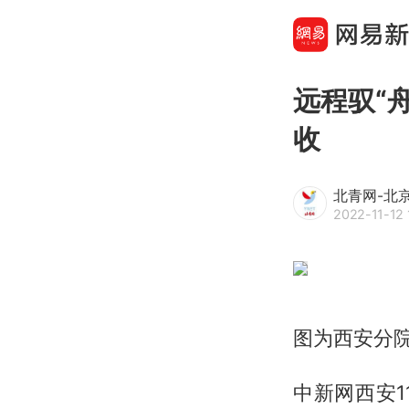
远程驭“
收
北青网-北
2022-11-12 
图为西安分院
中新网西安11