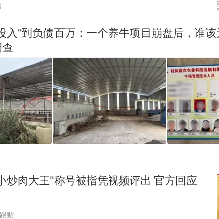
贴
零投入”到负债百万：一个养牛项目崩盘后，谁该
调查
小炒肉大王"称号被指凭视频评出 官方回应
1跟贴