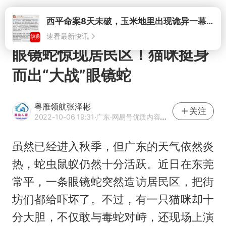
打开
眼镜蛇惊现居民区！猫咪挺身
而出“大战”眼镜蛇
粤雁领航张泽彬
关注
2022-10-06 19:31
·广东
·网易号优质内容创作者
虽然已经进入秋季，但广东的天气依然炎
热，蛇虫鼠蚁仍然十分活跃。近日在东莞
常平，一条眼镜蛇突然造访居民区，把街
坊们都给吓坏了。不过，有一只猫咪却十
分大胆，不仅敢与毒蛇对峙，还现场上演