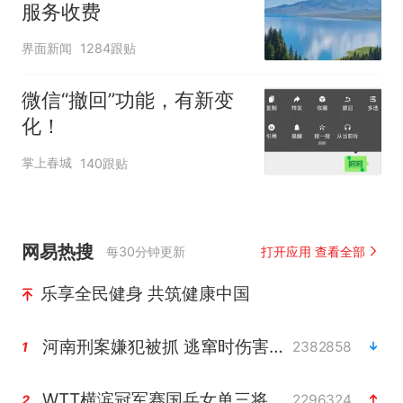
服务收费
界面新闻
1284跟贴
微信“撤回”功能，有新变
化！
掌上春城
140跟贴
网易热搜
每30分钟更新
打开应用 查看全部
乐享全民健身 共筑健康中国
河南刑案嫌犯被抓 逃窜时伤害多人
2382858
1
WTT横滨冠军赛国乒女单三将晋级四强
2296324
2