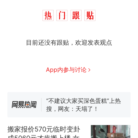
那个在床头放菜刀的女孩，
热
因老师一句“跟我回家”改写了
人生
搬家报价570元，搬到楼下
新
目前还没有跟贴，欢迎发表观点
交5060元才肯搬上楼！女子傻
眼了……
十多万人报名的考试，成绩全
部作废，公平么？
空调24小时开着反而更省电？
App内参与讨论
电力部门回应
佛山一中学招聘物理教师，笔
试前13名均遭淘汰？教育局：
已叫停招聘，成立调查组全面
“不建议大家买深色蛋糕”上热
核查
搜，网友：天塌了！
那个在床头放菜刀的女孩，
热
因老师一句“跟我回家”改写了
搬家报价570元临时变卦
人生