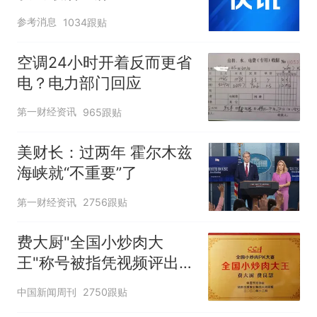
参考消息
1034跟贴
空调24小时开着反而更省
电？电力部门回应
第一财经资讯
965跟贴
美财长：过两年 霍尔木兹
海峡就“不重要”了
第一财经资讯
2756跟贴
费大厨"全国小炒肉大
王"称号被指凭视频评出
官方回应
中国新闻周刊
2750跟贴