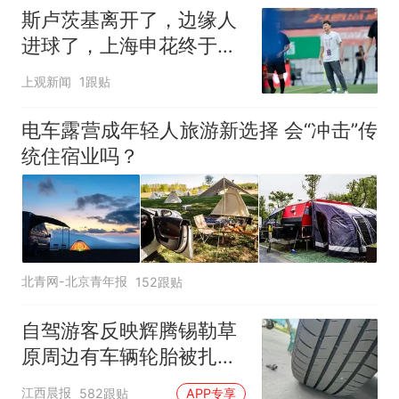
斯卢茨基离开了，边缘人
进球了，上海申花终于止
住中超三连败颓势
上观新闻
1跟贴
电车露营成年轻人旅游新选择 会“冲击”传
统住宿业吗？
北青网-北京青年报
152跟贴
自驾游客反映辉腾锡勒草
原周边有车辆轮胎被扎，
修理店铺换胎价格高达千
江西晨报
582跟贴
APP专享