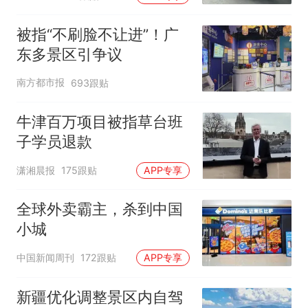
元，官方发布情况通报
被指“不刷脸不让进”！广
东多景区引争议
南方都市报
693跟贴
牛津百万项目被指草台班
子学员退款
潇湘晨报
175跟贴
APP专享
全球外卖霸主，杀到中国
小城
中国新闻周刊
172跟贴
APP专享
新疆优化调整景区内自驾