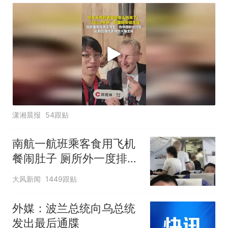
潇湘晨报
54跟贴
南航一航班乘客食用飞机
餐闹肚子 厕所外一度排长
队
大风新闻
1449跟贴
外媒：波兰总统向乌总统
发出最后通牒