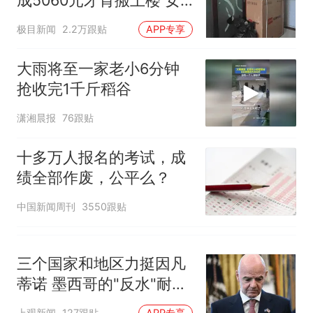
成5060元才肯搬上楼 女
子傻眼
极目新闻
2.2万跟贴
APP专享
大雨将至一家老小6分钟
抢收完1千斤稻谷
潇湘晨报
76跟贴
十多万人报名的考试，成
绩全部作废，公平么？
中国新闻周刊
3550跟贴
三个国家和地区力挺因凡
蒂诺 墨西哥的"反水"耐人
寻味
上观新闻
127跟贴
APP专享