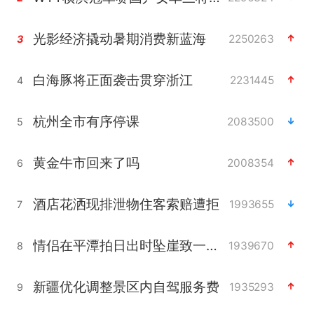
光影经济撬动暑期消费新蓝海
2250263
3
白海豚将正面袭击贯穿浙江
2231445
4
杭州全市有序停课
2083500
5
黄金牛市回来了吗
2008354
6
酒店花洒现排泄物住客索赔遭拒
1993655
7
情侣在平潭拍日出时坠崖致一死一伤
1939670
8
新疆优化调整景区内自驾服务费
1935293
9