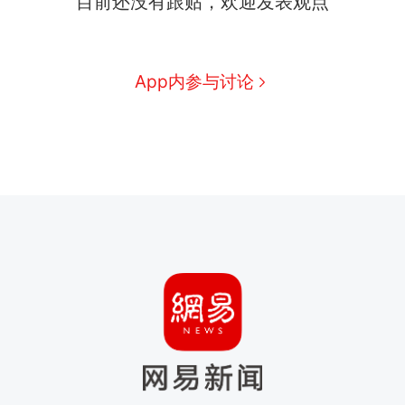
目前还没有跟贴，欢迎发表观点
App内参与讨论