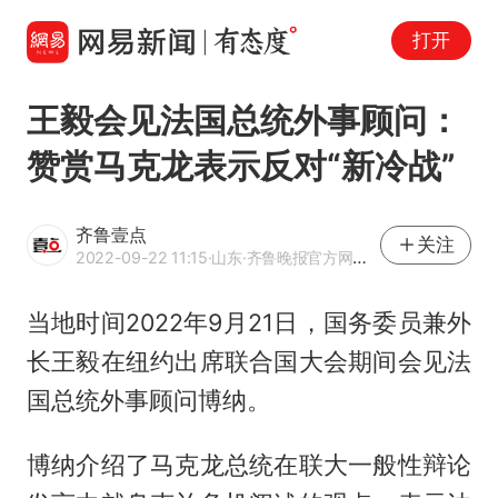
打开
王毅会见法国总统外事顾问：
赞赏马克龙表示反对“新冷战”
齐鲁壹点
关注
2022-09-22 11:15
·山东
·齐鲁晚报官方网易号
当地时间2022年9月21日，国务委员兼外
长王毅在纽约出席联合国大会期间会见法
国总统外事顾问博纳。
博纳介绍了马克龙总统在联大一般性辩论