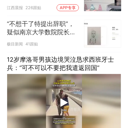
应：统一上报反馈，门店
江西晨报
226跟贴
APP专享
核实完毕后会回电
“不想干了特提出辞职”，
疑似南京大学数院院长辞
职信流传，院方回应：喻
极目新闻
41跟贴
良教授已卸任院长一职，
不清楚辞职信来源；曾用
12岁摩洛哥男孩边境哭泣恳求西班牙士
手绘图做头像
兵：“可不可以不要把我遣返回国”