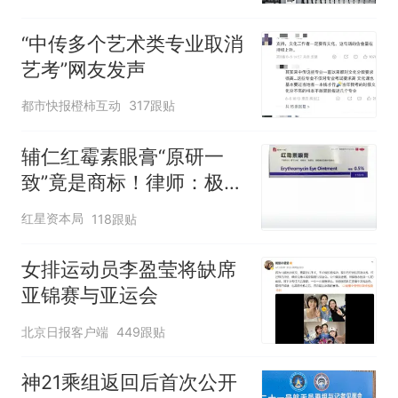
“中传多个艺术类专业取消
艺考”网友发声
都市快报橙柿互动
317跟贴
辅仁红霉素眼膏“原研一
致”竟是商标！律师：极易
误导消费者，不妥
红星资本局
118跟贴
女排运动员李盈莹将缺席
亚锦赛与亚运会
北京日报客户端
449跟贴
神21乘组返回后首次公开