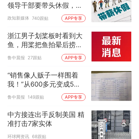
领导干部要带头休假，推
动全员应休尽休、休满休
政知新媒体
740跟贴
APP专享
足，对纸面休假、弄虚作
假的机关事业单位进行约
浙江男子划桨板时看到大
谈通报、限期整改
鱼，用桨把鱼拍晕后捞
起；当事人：鱼重7斤6
鲁中晨报
27跟贴
APP专享
两，做成红烧辣子鱼块，
味道很好
“销售像人贩子一样围着
我！”从600多元变成5万
元，57岁保洁阿姨做医美
鲁中晨报
149跟贴
APP专享
后眼睛肿到流泪、视物模
糊
中方接连出手反制美国 精
准打击7家实体
环球网资讯
68跟贴