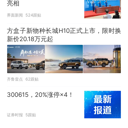
亮相
界面新闻
524跟贴
方盒子新物种长城H10正式上市，限时换
新价20.18万元起
齐鲁壹点
62跟贴
300615，20%涨停×4！
证券时报
5跟贴