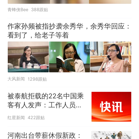
青蜂侠Bee
388跟贴
作家孙频被指抄袭余秀华，余秀华回应：
看到了，给老子等着
大风新闻
1298跟贴
被泰航拒载的22名中国乘
客有人发声：工作人员承
诺免费改签，最后却自费
红星新闻
422跟贴
买机票回国
河南出台带薪休假新政：