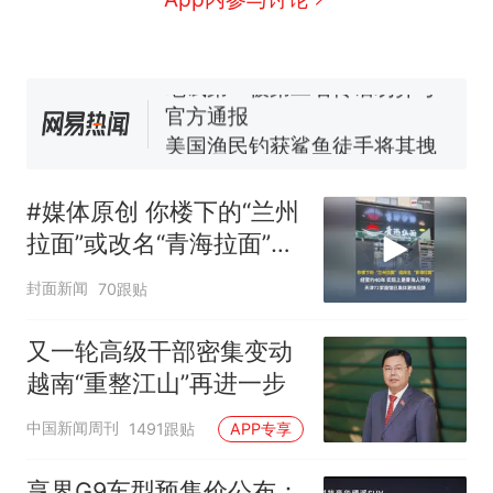
在车辆行驶中爬上车顶跳舞。
（新京报）
笔试第一被第二名传话劝弃考
官方通报
美国渔民钓获鲨鱼徒手将其拽
回大海 目击者直呼震惊 （视频
来源：参考消息）
西班牙飞地休达边境，摩洛
热
哥士兵搬起大石块投向移民引
#媒体原创 你楼下的“兰州
争议，此前一天内数万人从摩
拉面”或改名“青海拉面”，
洛哥涌入西班牙
经营约40年，实际上是青
封面新闻
70跟贴
海人开的，天津72家面馆
已集体更换招牌
又一轮高级干部密集变动
越南“重整江山”再进一步
中国新闻周刊
1491跟贴
APP专享
享界G9车型预售价公布：