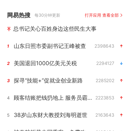
网易热搜
每30分钟更新
打开应用 查看全部
总书记关心百姓身边这些民生大事
山东日照市委副书记王峰被查
2398643
1
美国退回1000亿美元关税
2294127
2
探寻“技能+”促就业创业新路
2285202
3
顾客结账把钱扔地上 服务员霸气扔回
2223853
4
38岁山东财大教授刘海明逝世
2163643
5