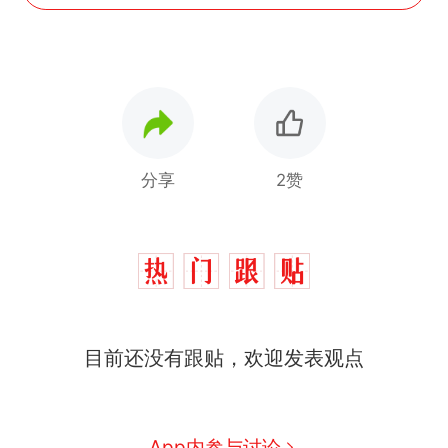
分享
2赞
西班牙飞地休达边境，摩洛
热
哥士兵搬起大石块投向移民引
争议，此前一天内数万人从摩
费大厨“全国小炒肉大王”称
新
目前还没有跟贴，欢迎发表观点
洛哥涌入西班牙
号，仅凭视频评出？中国烹饪
协会回应
男子上山采菌偶然发现鸡枞菌
窝，原地守1天等它长大：挖了
140多朵
美国一场追捕行动中，一男子
App内参与讨论