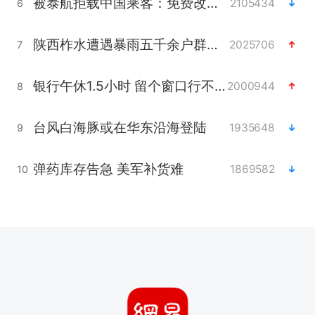
被泰航拒载中国乘客：免费改签没兑现
2105434
6
陕西柞水遭遇暴雨五千余户群众转移
2025706
7
银行午休1.5小时 留个窗口行不行
2000944
8
台风白海豚或在华东沿海登陆
1935648
9
弹药库存告急 美军补货难
1869582
10