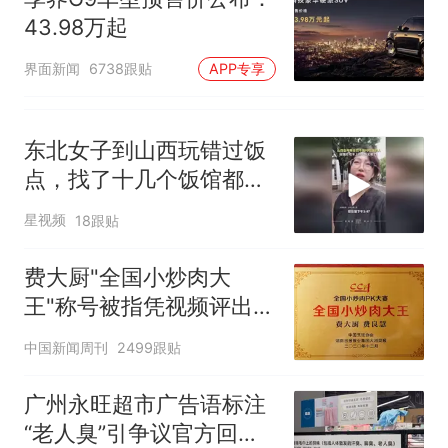
43.98万起
界面新闻
6738跟贴
APP专享
东北女子到山西玩错过饭
点，找了十几个饭馆都没
开门：午休到几点
星视频
18跟贴
费大厨"全国小炒肉大
王"称号被指凭视频评出
官方回应
中国新闻周刊
2499跟贴
广州永旺超市广告语标注
“老人臭”引争议官方回