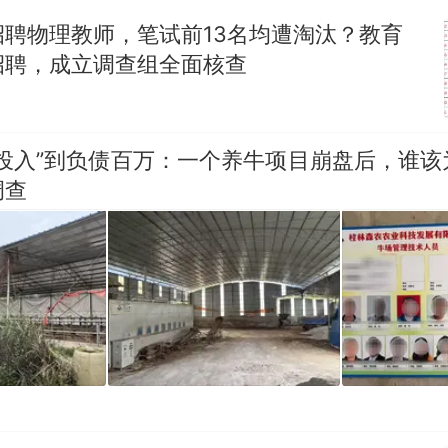
招聘物理教师，笔试前13名均遭淘汰？教育
笔试第一被第二名传话劝弃考 官方通报
招聘，成立调查组全面核查
那个在床头放菜刀的女孩，因老师一句“跟我回家”
热
零投入”到负债百万：一个养牛项目崩盘后，谁该
调查