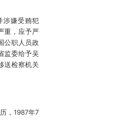
并涉嫌受贿犯
严重，应予严
国公职人员政
省监委给予吴
移送检察机关
，1987年7