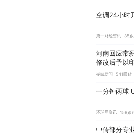
空调24小时
第一财经资讯
35
河南回应带
修改后予以
界面新闻
541跟贴
一分钟两球 U
环球网资讯
158跟
中传部分专业