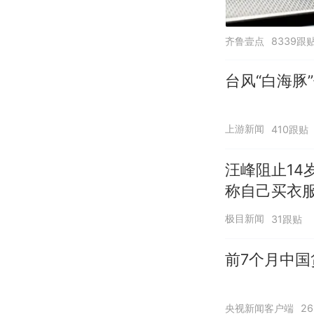
齐鲁壹点
8339跟
台风“白海豚
上游新闻
410跟贴
汪峰阻止14
称自己买衣服
极目新闻
31跟贴
前7个月中国
央视新闻客户端
2