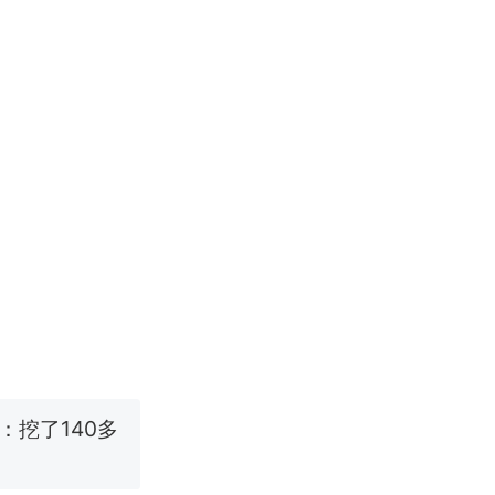
改写了人生
烹饪协会回应
挖了140多
 （视频来源：