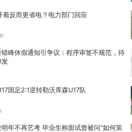
开着反而更省电？电力部门回应
跟贴
薪错峰休假通知引争议：程序审签不规范，待
印发
17国足2:1逆转勒沃库森U17队
贴
明年不再艺考 毕业生称面试曾被问“如何策