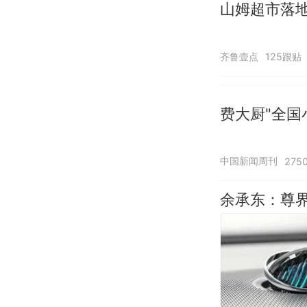
山姆超市落
齐鲁壹点
125跟贴
费大厨"全国
中国新闻周刊
275
余承东：尊界