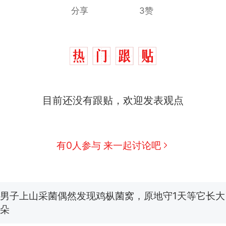
分享
3赞
目前还没有跟贴，欢迎发表观点
那个在床头放菜刀的女孩，因老师一句“跟我回家”
热
制裁瓜子饺子，美国怕什么？
新
有0人参与 来一起讨论吧
费大厨“全国小炒肉大王”称号，仅凭视频评出？中国
男子上山采菌偶然发现鸡枞菌窝，原地守1天等它长大：
朵
美国渔民钓获鲨鱼徒手将其拽回大海 目击者直呼震惊
参考消息）