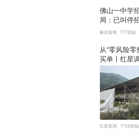
佛山一中学
局：已叫停
极目新闻
777跟贴
从“零风险
买单丨红星
红星新闻
1756跟贴