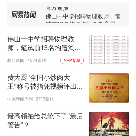
官方通报
佛山一中学招聘物理教师，笔
试前13名均遭淘汰？教育局：
已叫停招聘，成立调查组全面
那个在床头放菜刀的女孩，
热
核查
因老师一句“跟我回家”改写了
佛山一中学招聘物理教
人生
师，笔试前13名均遭淘
汰？教育局：已叫停招
极目新闻
4574跟贴
APP专享
聘，成立调查组全面核查
费大厨"全国小炒肉大
王"称号被指凭视频评出
官方回应
中国新闻周刊
2717跟贴
最高领袖给总统下了“最后
警告”？