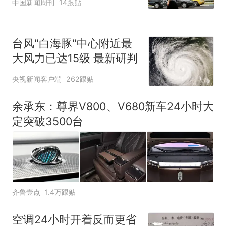
中国新闻周刊
14跟贴
台风"白海豚"中心附近最
大风力已达15级 最新研判
央视新闻客户端
262跟贴
余承东：尊界V800、V680新车24小时大
定突破3500台
齐鲁壹点
1.4万跟贴
空调24小时开着反而更省