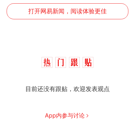
打开网易新闻，阅读体验更佳
那个在床头放菜刀的女孩，
热
因老师一句“跟我回家”改写了
人生
制裁瓜子饺子，美国怕什
新
目前还没有跟贴，欢迎发表观点
么？
费大厨“全国小炒肉大王”称
号，仅凭视频评出？中国烹饪
协会回应
美国渔民钓获鲨鱼徒手将其拽
App内参与讨论
回大海 目击者直呼震惊 （视频
来源：参考消息）
笔试第一被第二名传话劝弃考