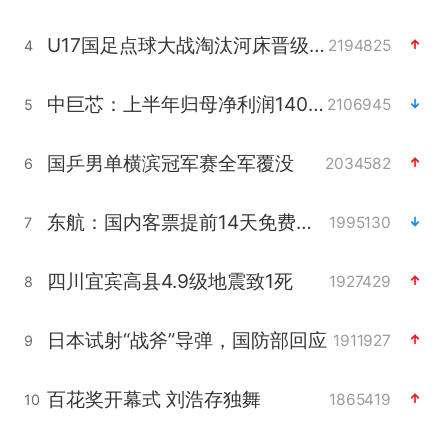
U17国足点球大战淘汰河床晋级决赛
2194825
4
中巨芯：上半年归母净利润1405.77万元
2106945
5
国乒男单横滨冠军赛全军覆没
2034582
6
东航：国内客票提前14天免费退改
1995130
7
四川宜宾高县4.9级地震致1死
1927429
8
日本试射“战斧”导弹，国防部回应
1911927
9
百花奖开幕式 刘浩存独舞
1865419
10