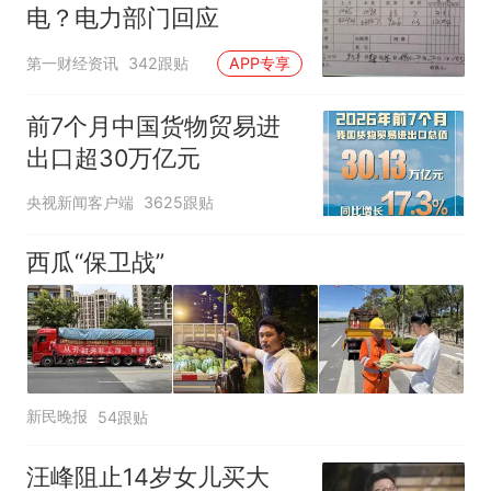
电？电力部门回应
第一财经资讯
342跟贴
APP专享
前7个月中国货物贸易进
出口超30万亿元
央视新闻客户端
3625跟贴
西瓜“保卫战”
新民晚报
54跟贴
汪峰阻止14岁女儿买大