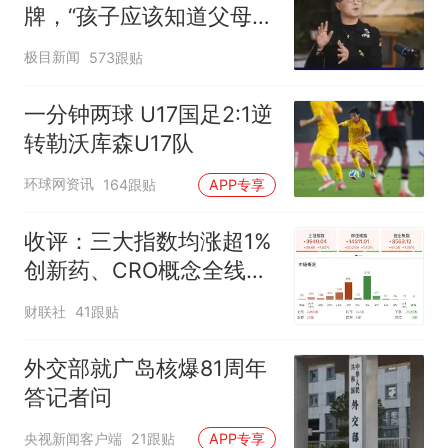
牌，“孩子应该知道父母的
不易”，称自己买衣服80%
极目新闻
573跟贴
都在淘宝
一分钟两球 U17国足2:1逆
转勒沃库森U17队
环球网资讯
164跟贴
APP专享
收评：三大指数均涨超1%
创新药、CRO概念全线走
强
财联社
41跟贴
外交部就广岛核爆81周年
答记者问
央视新闻客户端
21跟贴
APP专享