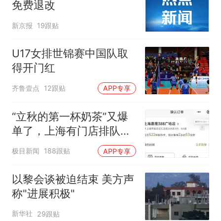
免费退改
新京报
19跟贴
U17女排世锦赛中国队取
得开门红
齐鲁壹点
12跟贴
APP专享
“立秋的第一杯奶茶”又爆
单了，上海有门店排队超
500杯，店员：今天奶茶
极目新闻
188跟贴
APP专享
店都很忙，要等2个多小
时
以黎会谈被迫结束 美方声
称"进展积极"
新华社
29跟贴