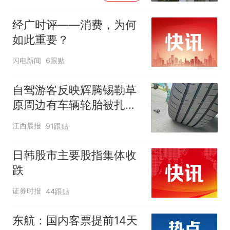
经广时评——消费，为何
如此重要？
闪电新闻
6跟贴
自驾游客反映辉腾锡勒草
原周边有车辆轮胎被扎，
修理店铺换胎价格高达千
江西晨报
91跟贴
元，官方发布情况通报
日韩股市主要股指集体收
跌
证券时报
44跟贴
东航：国内客票提前14天