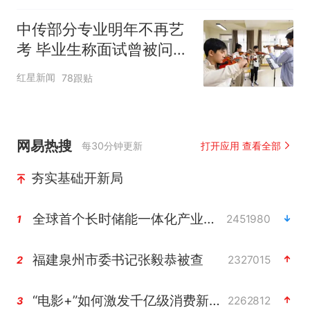
中传部分专业明年不再艺
考 毕业生称面试曾被问
“如何策划晚会” 专家：遏
红星新闻
78跟贴
制“艺考捷径化”
网易热搜
每30分钟更新
打开应用 查看全部
夯实基础开新局
全球首个长时储能一体化产业园量产
2451980
1
福建泉州市委书记张毅恭被查
2327015
2
“电影+”如何激发千亿级消费新活力？
2262812
3