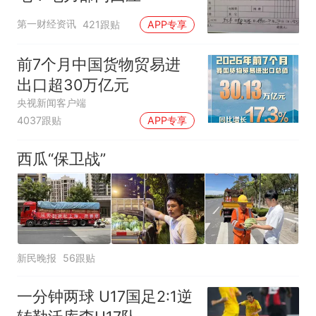
第一财经资讯
421跟贴
APP专享
前7个月中国货物贸易进
出口超30万亿元
央视新闻客户端
4037跟贴
APP专享
西瓜“保卫战”
新民晚报
56跟贴
一分钟两球 U17国足2:1逆