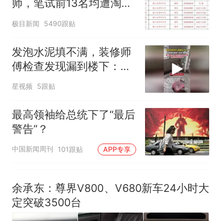
师，笔试前13名均遭淘
因老师一句“跟我回家”改写了
汰？教育局：已叫停招
人生
极目新闻
5490跟贴
聘，成立调查组全面核查
发泡水泥填不满，装修师
傅检查发现漏到楼下：出
风口未延伸到外墙
星视频
5跟贴
最高领袖给总统下了“最后
警告”？
中国新闻周刊
101跟贴
APP专享
余承东：尊界V800、V680新车24小时大
定突破3500台