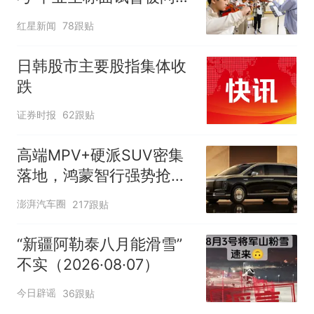
“如何策划晚会” 专家：遏
红星新闻
78跟贴
制“艺考捷径化”
日韩股市主要股指集体收
跌
证券时报
62跟贴
高端MPV+硬派SUV密集
落地，鸿蒙智行强势抢占
自主高端市场制高点
澎湃汽车圈
217跟贴
“新疆阿勒泰八月能滑雪”
不实（2026·08·07）
今日辟谣
36跟贴