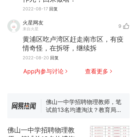
2022-08-17
回复
火星网友
9
来自火星
那个在床头放菜刀的女孩，
热
黄浦区吃卢湾区赶走南市区，有疫
因老师一句“跟我回家”改写了
情奇怪，在拆呀，继续拆
人生
费大厨“全国小炒肉大王”称
新
2022-08-20
回复
号，仅凭视频评出？中国烹饪
协会回应
美国渔民钓获鲨鱼徒手将其拽
App内参与讨论
查看更多
回大海 目击者直呼震惊 （视频
来源：参考消息）
笔试第一被第二名传话劝弃考
官方通报
佛山一中学招聘物理教师，笔
试前13名均遭淘汰？教育局：
已叫停招聘，成立调查组全面
台风"白海豚"中心附近最大风
核查
力已达15级 最新研判
佛山一中学招聘物理教
那个在床头放菜刀的女孩，
热