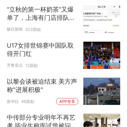
“立秋的第一杯奶茶”又爆
单了，上海有门店排队超
500杯，店员：今天奶茶
极目新闻
322跟贴
店都很忙，要等2个多小
时
U17女排世锦赛中国队取
得开门红
齐鲁壹点
12跟贴
以黎会谈被迫结束 美方声
称"进展积极"
新华社
46跟贴
APP专享
中传部分专业明年不再艺
考 毕业生称面试曾被问