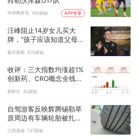
转勒沃库森U17队
环球网资讯
165跟贴
APP专享
汪峰阻止14岁女儿买大
牌，“孩子应该知道父母的
不易”，称自己买衣服80%
极目新闻
670跟贴
都在淘宝
收评：三大指数均涨超1%
创新药、CRO概念全线走
强
财联社
42跟贴
自驾游客反映辉腾锡勒草
原周边有车辆轮胎被扎，
修理店铺换胎价格高达千
江西晨报
137跟贴
元，官方发布情况通报