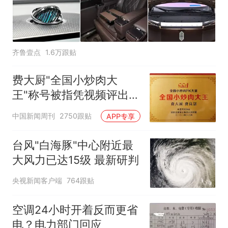
齐鲁壹点
1.6万跟贴
费大厨"全国小炒肉大
王"称号被指凭视频评出
官方回应
中国新闻周刊
2750跟贴
APP专享
台风"白海豚"中心附近最
大风力已达15级 最新研判
央视新闻客户端
764跟贴
空调24小时开着反而更省
电？电力部门回应