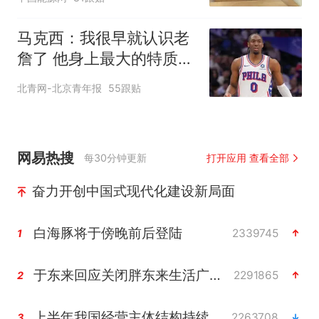
马克西：我很早就认识老
詹了 他身上最大的特质就
是谦逊
北青网-北京青年报
55跟贴
网易热搜
每30分钟更新
打开应用 查看全部
奋力开创中国式现代化建设新局面
白海豚将于傍晚前后登陆
2339745
1
于东来回应关闭胖东来生活广场店
2291865
2
上半年我国经营主体结构持续优化
2263708
3