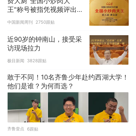
费大厨"全国小炒肉大
王"称号被指凭视频评出
官方回应
中国新闻周刊
2750跟贴
近90岁的钟南山，接受采
访现场拉力
极目新闻
3828跟贴
敢于不同！10名齐鲁少年赴约西湖大学！
他们是谁？为何而选？
齐鲁壹点
6跟贴