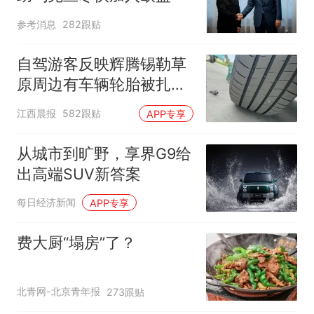
参考消息
282跟贴
自驾游客反映辉腾锡勒草
原周边有车辆轮胎被扎，
修理店铺换胎价格高达千
江西晨报
582跟贴
APP专享
元，官方发布情况通报
从城市到旷野，享界G9给
出高端SUV新答案
每日经济新闻
APP专享
费大厨“塌房”了？
北青网-北京青年报
273跟贴