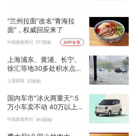
“兰州拉面”改名“青海拉
面”，权威回应来了
中国新闻周刊
217跟贴
APP专享
上海浦东、黄浦、长宁、
徐汇等地30多处积水点正
在抢排
上观新闻
20跟贴
国内车市"冰火两重天":5
万小车卖不动 40万以上
的抢购
中国新闻周刊
364跟贴