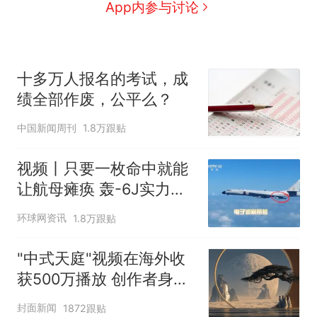
App内参与讨论
十多万人报名的考试，成
绩全部作废，公平么？
中国新闻周刊
1.8万跟贴
视频丨只要一枚命中就能
让航母瘫痪 轰-6J实力有
多强？
环球网资讯
1.8万跟贴
"中式天庭"视频在海外收
获500万播放 创作者身份
披露
封面新闻
1872跟贴