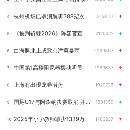
杭州机场已取消航班388架次
2158171
4
《披荆斩棘2026》阵容官宣
2120422
5
白海豚北上或致京津冀暴雨
2099897
6
中国第1高楼阻尼器摆动明显
1983637
7
上海有出现龙卷潜势
1929726
8
国足U17与阿森纳决赛取消 并列冠军
1881350
9
2025年小学教师减少13.19万
1783237
10