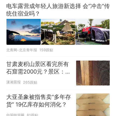
电车露营成年轻人旅游新选择 会“冲击”传
统住宿业吗？
北青网-北京青年报
159跟贴
甘肃麦积山景区看完所有
石窟需2000元？景区：部
分石窟受特别保护，游客
潇湘晨报
265跟贴
可按需买
大亚圣象被指售卖“多年存
货” 19亿库存如何消化？
中国能源网
81跟贴