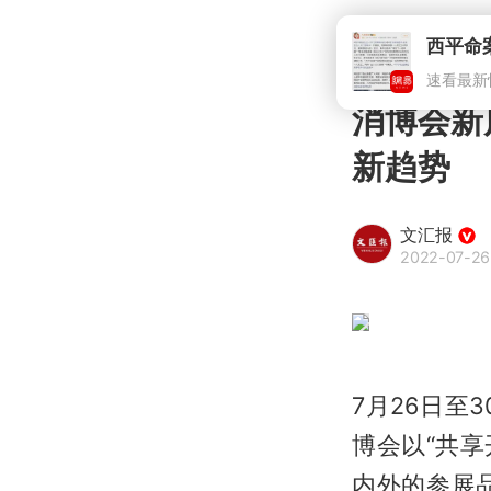
西平命
速看最新
消博会新
新趋势
文汇报
2022-07-26
7月26日
博会以“共享
内外的参展