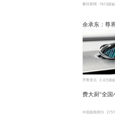
极目新闻
7813跟贴
余承东：尊界
齐鲁壹点
2.4万跟
费大厨"全国
中国新闻周刊
275