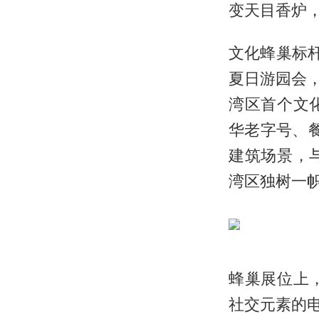
变天目香炉
文化蜂巢标
夏日游园会
湾区首个文
华老字号、餐
建筑场景，
湾区独树一
蜂巢展位上
社交元素的