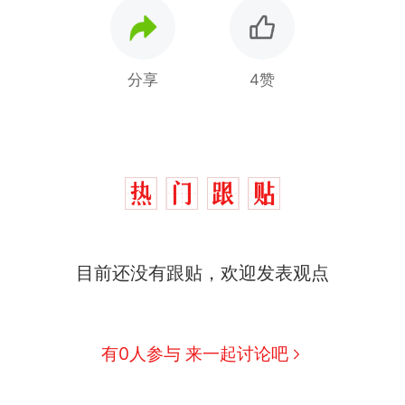
分享
4赞
目前还没有跟贴，欢迎发表观点
那个在床头放菜刀的女孩，因老师一句“跟我回家”
热
费大厨“全国小炒肉大王”称号，仅凭视频评出？中
新
有0人参与 来一起讨论吧
应