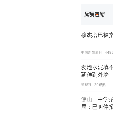
穆杰塔巴被指
中国新闻周刊
449
发泡水泥填
延伸到外墙
星视频
20跟贴
佛山一中学
局：已叫停