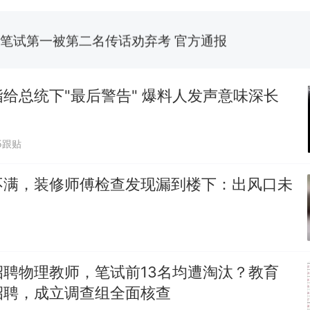
台风"白海豚"中心附近最大风力已达15级 最新研判
笔试第一被第二名传话劝弃考 官方通报
佛山一中学招聘物理教师，笔试前13名均遭淘汰？教
招聘，成立调查组全面核查
给总统下"最后警告" 爆料人发声意味深长
享界G9车型预售价公布：43.98万起
5跟贴
那个在床头放菜刀的女孩，因老师一句“跟我回家”
热
不满，装修师傅检查发现漏到楼下：出风口未
招聘物理教师，笔试前13名均遭淘汰？教育
招聘，成立调查组全面核查