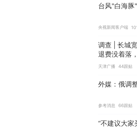
台风"白海豚
央视新闻客户端
1
调查 | 长城
退费没着落，
天津广播
44跟贴
外媒：俄调
参考消息
66跟贴
“不建议大家