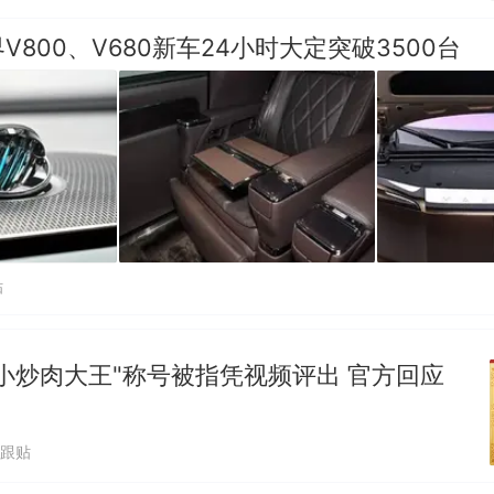
V800、V680新车24小时大定突破3500台
贴
小炒肉大王"称号被指凭视频评出 官方回应
1跟贴