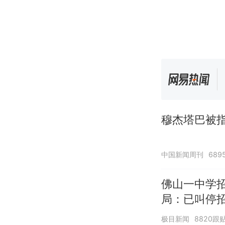
穆杰塔巴被指
中国新闻周刊
689
佛山一中学
局：已叫停
极目新闻
8820跟