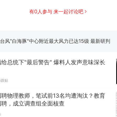
费大厨“全国小炒肉大王”称号，仅凭视频评出？中
新
有0人参与 来一起讨论吧
应
台风"白海豚"中心附近最大风力已达15级 最新研判
佛山一中学招聘物理教师，笔试前13名均遭淘汰？教
招聘，成立调查组全面核查
笔试第一被第二名传话劝弃考 官方通报
给总统下"最后警告" 爆料人发声意味深长
享界G9车型预售价公布：43.98万起
5跟贴
那个在床头放菜刀的女孩，因老师一句“跟我回家”
热
招聘物理教师，笔试前13名均遭淘汰？教育
招聘，成立调查组全面核查
贴