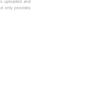
 is uploaded and
nd only provides
改写了人生