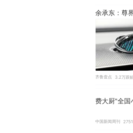
余承东：尊界
齐鲁壹点
3.2万跟
费大厨"全国
中国新闻周刊
275