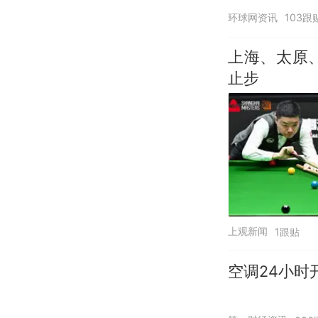
环球网资讯
103跟
上海、太原
止步
上观新闻
1跟贴
空调24小时