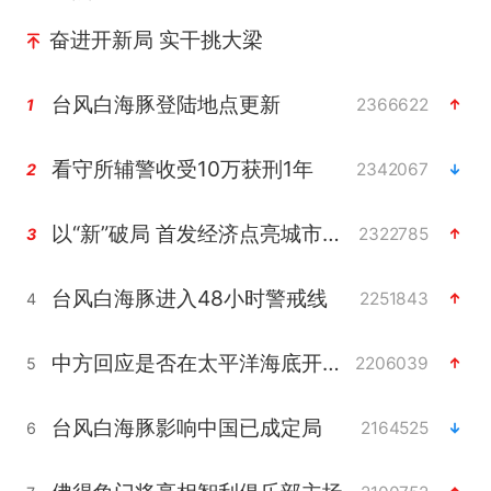
奋进开新局 实干挑大梁
台风白海豚登陆地点更新
2366622
1
看守所辅警收受10万获刑1年
2342067
2
以“新”破局 首发经济点亮城市消费活力
2322785
3
台风白海豚进入48小时警戒线
2251843
4
中方回应是否在太平洋海底开采稀土
2206039
5
台风白海豚影响中国已成定局
2164525
6