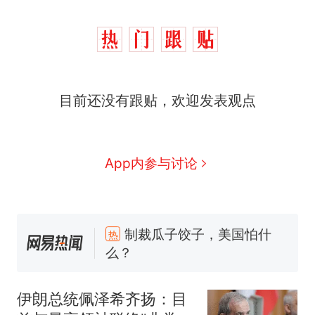
制裁瓜子饺子，美国怕什
热
么？
那个在床头放菜刀的女孩，
新
因老师一句“跟我回家”改写了
人生
费大厨“全国小炒肉大王”称
目前还没有跟贴，欢迎发表观点
号，仅凭视频评出？中国烹饪
协会回应
男子上山采菌偶然发现鸡枞菌
窝，原地守1天等它长大：挖了
140多朵
美国渔民钓获鲨鱼徒手将其拽
App内参与讨论
回大海 目击者直呼震惊 （视频
来源：参考消息）
笔试第一被第二名传话劝弃考
官方通报
制裁瓜子饺子，美国怕什
热
么？
伊朗总统佩泽希齐扬：目