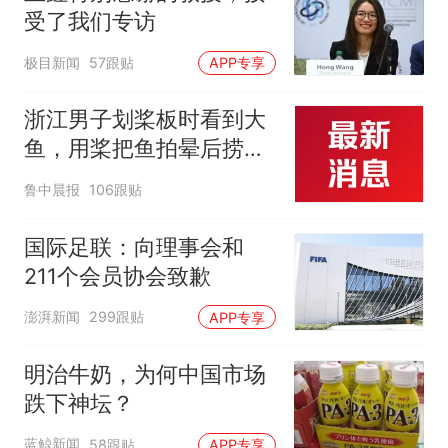
受了我们专访
极目新闻
57跟贴
APP专享
浙江男子划桨板时看到大
鱼，用桨把鱼拍晕后捞
起；当事人：鱼重7斤6
鲁中晨报
106跟贴
两，做成红烧辣子鱼块，
味道很好
国际足联：向理事会和
211个会员协会致歉
澎湃新闻
299跟贴
APP专享
明治牛奶，为何中国市场
跌下神坛？
蓝鲸新闻
58跟贴
APP专享