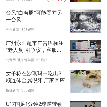
台风“白海豚”可能吞并另
一台风
央视新闻
308跟贴
广州永旺超市广告语标注
“老人臭”引争议，客服回
应
北青网-北京青年报
63跟贴
女子称在沙琪玛中吃出3
颗连体金属假牙 厂家回应
极目新闻
305跟贴
U17国足1分钟2球逆转勒