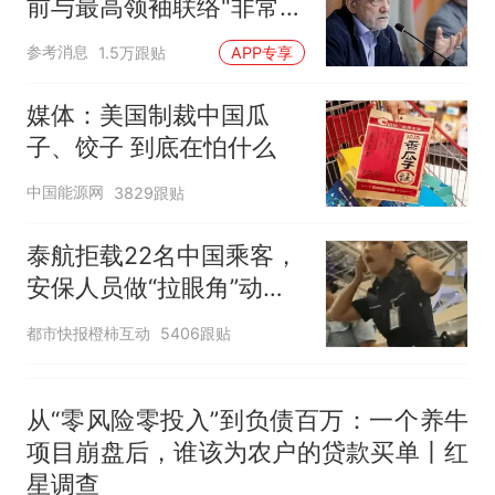
前与最高领袖联络"非常困
难"
参考消息
1.5万跟贴
APP专享
媒体：美国制裁中国瓜
子、饺子 到底在怕什么
中国能源网
3829跟贴
泰航拒载22名中国乘客，
安保人员做“拉眼角”动
作，泰国机场最新回应：
都市快报橙柿互动
5406跟贴
拒绝登机决定由航司作
出；亲历者：曾承诺免费
改签但没兑现
从“零风险零投入”到负债百万：一个养牛
项目崩盘后，谁该为农户的贷款买单丨红
星调查