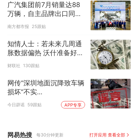
广汽集团前7月销量达88
万辆，自主品牌出口同比
增130%
南方都市报
25跟贴
知情人士：若未来几周通
胀数据偏热 沃什准备好加
息
财联社
130跟贴
网传“深圳地面沉降致车辆
损坏”不实
（2026·08·06）
今日辟谣
59跟贴
APP专享
网易热搜
每30分钟更新
打开应用 查看全部