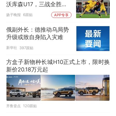
沃库森U17，三战全胜！
赵松源替补登场传射建功
扬子晚报
6跟贴
APP专享
俄副外长：德推动乌局势
升级或致自身陷入灾难
新华社
397跟贴
方盒子新物种长城H10正式上市，限时换
新价20.18万元起
齐鲁壹点
120跟贴