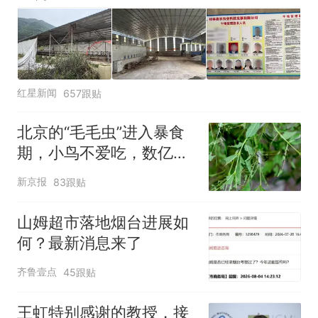
红星新闻
657跟贴
北京的“毛毛虫”进入暴食
期，小鸟不爱吃，数亿头
小蜂迎战
新京报
83跟贴
山姆超市落地烟台进展如
何？最新消息来了
齐鲁壹点
45跟贴
王虹特别感谢的教授，接