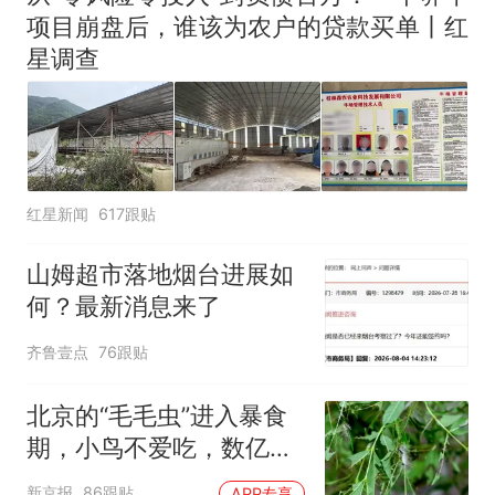
项目崩盘后，谁该为农户的贷款买单丨红
星调查
红星新闻
617跟贴
山姆超市落地烟台进展如
何？最新消息来了
齐鲁壹点
76跟贴
北京的“毛毛虫”进入暴食
期，小鸟不爱吃，数亿头
小蜂迎战
新京报
86跟贴
APP专享