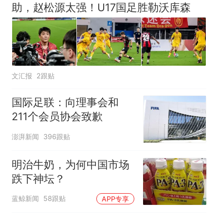
助，赵松源太强！U17国足胜勒沃库森
文汇报
2跟贴
国际足联：向理事会和
211个会员协会致歉
澎湃新闻
396跟贴
明治牛奶，为何中国市场
跌下神坛？
蓝鲸新闻
58跟贴
APP专享