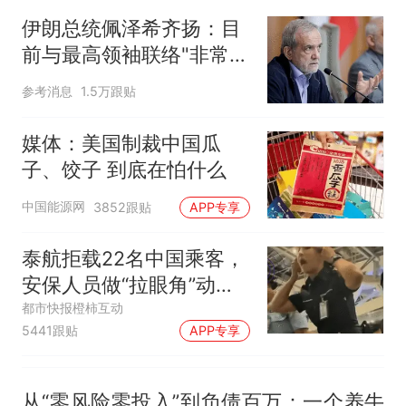
来源：参考消息）
笔试第一被第二名传话劝弃考
伊朗总统佩泽希齐扬：目
官方通报
前与最高领袖联络"非常困
制裁瓜子饺子，美国怕什
热
难"
么？
参考消息
1.5万跟贴
媒体：美国制裁中国瓜
子、饺子 到底在怕什么
中国能源网
3852跟贴
APP专享
泰航拒载22名中国乘客，
安保人员做“拉眼角”动
作，泰国机场最新回应：
都市快报橙柿互动
5441跟贴
APP专享
拒绝登机决定由航司作
出；亲历者：曾承诺免费
改签但没兑现
从“零风险零投入”到负债百万：一个养牛