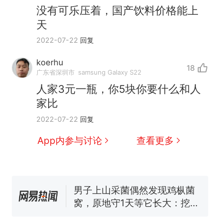
没有可乐压着，国产饮料价格能上
天
2022-07-22
回复
koerhu
18
广东省深圳市
samsung Galaxy S22
人家3元一瓶，你5块你要什么和人
制裁瓜子饺子，美国怕什
热
家比
么？
那个在床头放菜刀的女孩，
2022-07-22
回复
新
因老师一句“跟我回家”改写了
App内参与讨论
查看更多
人生
费大厨“全国小炒肉大王”称
号，仅凭视频评出？中国烹饪
协会回应
男子上山采菌偶然发现鸡枞菌
窝，原地守1天等它长大：挖了
140多朵
美国渔民钓获鲨鱼徒手将其拽
回大海 目击者直呼震惊 （视频