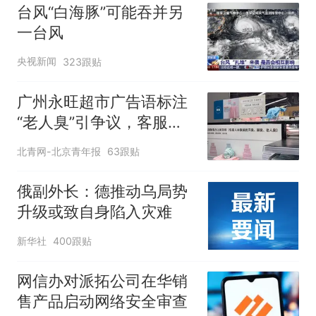
台风“白海豚”可能吞并另
一台风
央视新闻
323跟贴
广州永旺超市广告语标注
“老人臭”引争议，客服回
应
北青网-北京青年报
63跟贴
俄副外长：德推动乌局势
升级或致自身陷入灾难
新华社
400跟贴
网信办对派拓公司在华销
售产品启动网络安全审查