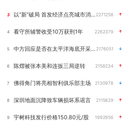
以“新”破局 首发经济点亮城市消费活力
2271258
3
看守所辅警收受10万获刑1年
2262379
4
中方回应是否在太平洋海底开采稀土
2176051
5
陈熠被张本美和连扳三局逆转
2158234
6
佛得角门将亮相智利俱乐部主场
2130978
7
深圳地面沉降致车辆损坏系谣言
2115829
8
宇树科技发行价格150.80元/股
1992956
9