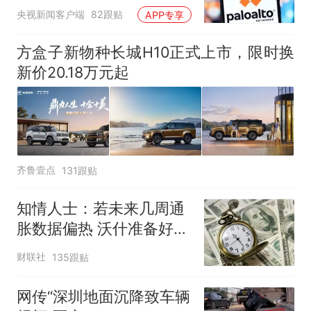
央视新闻客户端
82跟贴
APP专享
方盒子新物种长城H10正式上市，限时换
新价20.18万元起
齐鲁壹点
131跟贴
知情人士：若未来几周通
胀数据偏热 沃什准备好加
息
财联社
135跟贴
网传“深圳地面沉降致车辆