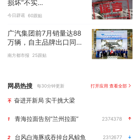
损坏”不实
（2026·08·06）
今日辟谣
60跟贴
广汽集团前7月销量达88
万辆，自主品牌出口同比
增130%
南方都市报
25跟贴
网易热搜
每30分钟更新
打开应用 查看全部
奋进开新局 实干挑大梁
青海拉面告别“兰州拉面”
2374378
1
台风白海豚或吞掉台风鲸鱼
2312677
2