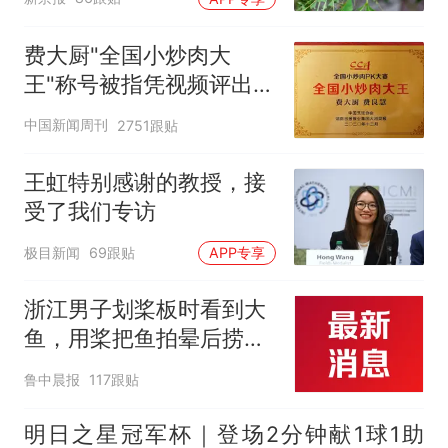
费大厨"全国小炒肉大
王"称号被指凭视频评出
官方回应
中国新闻周刊
2751跟贴
王虹特别感谢的教授，接
受了我们专访
极目新闻
69跟贴
APP专享
浙江男子划桨板时看到大
鱼，用桨把鱼拍晕后捞
起；当事人：鱼重7斤6
鲁中晨报
117跟贴
两，做成红烧辣子鱼块，
味道很好
明日之星冠军杯｜登场2分钟献1球1助