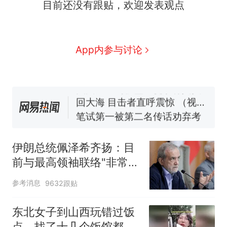
目前还没有跟贴，欢迎发表观点
号，仅凭视频评出？中国烹饪
协会回应
男子上山采菌偶然发现鸡枞
新
菌窝，原地守1天等它长大：挖
了140多朵
App内参与讨论
制裁瓜子饺子，美国怕什么？
美国渔民钓获鲨鱼徒手将其拽
回大海 目击者直呼震惊 （视频
来源：参考消息）
笔试第一被第二名传话劝弃考
官方通报
惊艳！字都飘起来了 博主在田
间创作“悬浮字” 网友：真·裸眼
伊朗总统佩泽希齐扬：目
3D！
费大厨“全国小炒肉大王”称
热
前与最高领袖联络"非常困
号，仅凭视频评出？中国烹饪
难"
协会回应
参考消息
9632跟贴
东北女子到山西玩错过饭
点，找了十几个饭馆都没