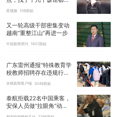
开门：午休到几点
星视频
108跟贴
又一轮高级干部密集变动
越南“重整江山”再进一步
中国新闻周刊
1607跟贴
广东雷州通报“特殊教育学
校教师招聘存在违规行
为”：已启动问责程序 副
央视新闻客户端
3048跟贴
校长被停职
泰航拒载22名中国乘客，
安保人员做“拉眼角”动
作，泰国机场最新回应：
都市快报橙柿互动
2796跟贴