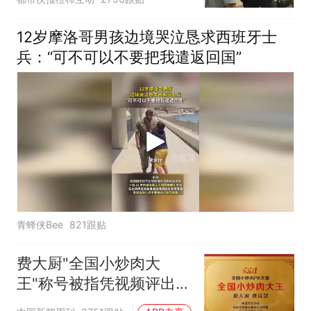
拒绝登机决定由航司作
出；亲历者：曾承诺免费
12岁摩洛哥男孩边境哭泣恳求西班牙士
改签但没兑现
兵：“可不可以不要把我遣返回国”
青蜂侠Bee
821跟贴
费大厨"全国小炒肉大
王"称号被指凭视频评出
官方回应