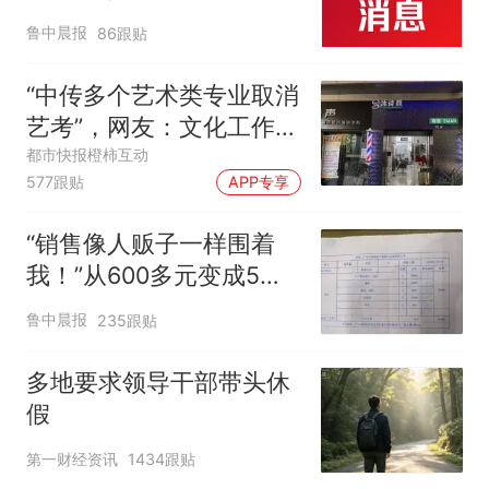
起；当事人：鱼重7斤6
鲁中晨报
86跟贴
两，做成红烧辣子鱼块，
味道很好
“中传多个艺术类专业取消
艺考”，网友：文化工作者
一定要有文化，这句话的
都市快报橙柿互动
577跟贴
APP专享
含金量还在持续上升
“销售像人贩子一样围着
我！”从600多元变成5万
元，57岁保洁阿姨做医美
鲁中晨报
235跟贴
后眼睛肿到流泪、视物模
糊
多地要求领导干部带头休
假
第一财经资讯
1434跟贴