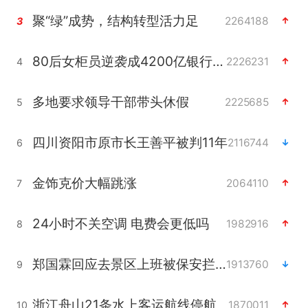
聚“绿”成势，结构转型活力足
2264188
3
80后女柜员逆袭成4200亿银行副行长
2226231
4
多地要求领导干部带头休假
2225685
5
四川资阳市原市长王善平被判11年
2116744
6
金饰克价大幅跳涨
2064110
7
24小时不关空调 电费会更低吗
1982916
8
郑国霖回应去景区上班被保安拦下
1913760
9
浙江舟山21条水上客运航线停航
1870011
10