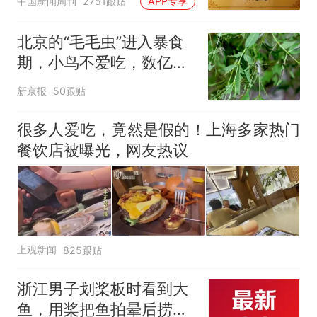
中国新闻周刊
2751跟贴
APP专享
北京的“毛毛虫”进入暴食
期，小鸟不爱吃，数亿头
小蜂迎战
新京报
50跟贴
很多人爱吃，竟然是假的！上海多家热门
餐饮店被曝光，网友热议
上观新闻
825跟贴
浙江男子划桨板时看到大
鱼，用桨把鱼拍晕后捞