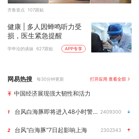
齐鲁壹点
107跟贴
健康 | 多人因蝉鸣听力受
损，医生紧急提醒
学申论的谈妹
627跟贴
APP专享
网易热搜
每30分钟更新
打开应用 查看全部
中国经济展现强大韧性和活力
台风白海豚即将进入48小时警戒线
2409300
1
台风“白海豚”7日起影响上海
2302343
2