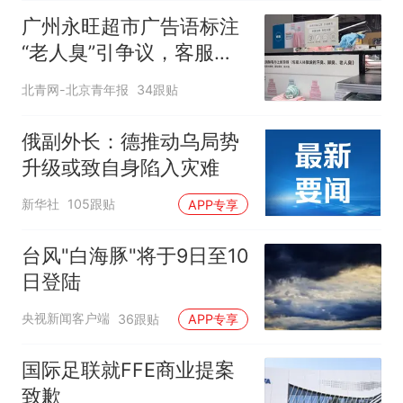
广州永旺超市广告语标注
“老人臭”引争议，客服回
应
北青网-北京青年报
34跟贴
俄副外长：德推动乌局势
升级或致自身陷入灾难
新华社
105跟贴
APP专享
台风"白海豚"将于9日至10
日登陆
央视新闻客户端
36跟贴
APP专享
国际足联就FFE商业提案
致歉