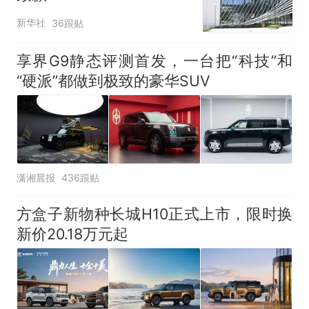
新华社
36跟贴
享界G9静态评测首发，一台把“科技”和
“硬派”都做到极致的豪华SUV
潇湘晨报
436跟贴
方盒子新物种长城H10正式上市，限时换
新价20.18万元起