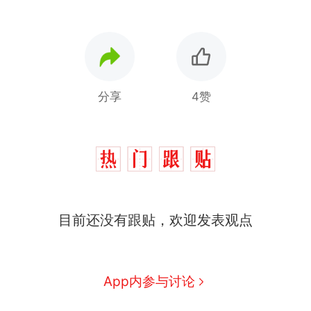
分享
4赞
目前还没有跟贴，欢迎发表观点
那个在床头放菜刀的女孩，
热
因老师一句“跟我回家”改写了
人生
费大厨“全国小炒肉大王”称
新
App内参与讨论
号，仅凭视频评出？中国烹饪