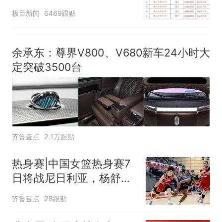
汰？教育局：已叫停招
极目新闻
6469跟贴
聘，成立调查组全面核查
余承东：尊界V800、V680新车24小时大
定突破3500台
齐鲁壹点
2.1万跟贴
热身赛|中国女篮热身赛7
日将战尼日利亚，杨舒予
有望出战
齐鲁壹点
28跟贴