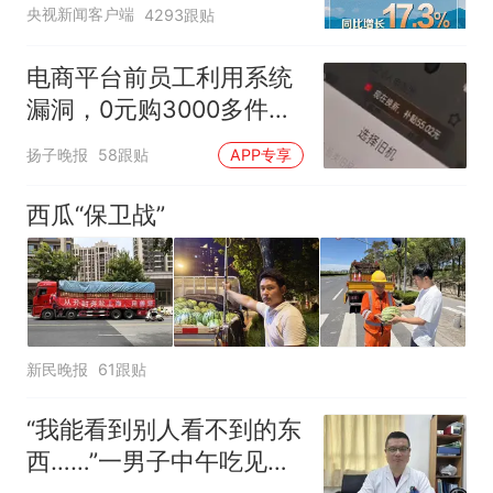
央视新闻客户端
4293跟贴
电商平台前员工利用系统
漏洞，0元购3000多件家
电！
扬子晚报
58跟贴
APP专享
西瓜“保卫战”
新民晚报
61跟贴
“我能看到别人看不到的东
西……”一男子中午吃见手