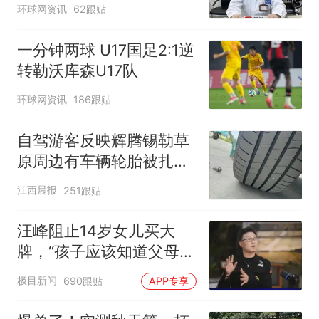
青没事，晚上再吃却出现
环球网资讯
62跟贴
幻觉被紧急送医！
一分钟两球 U17国足2:1逆
转勒沃库森U17队
环球网资讯
186跟贴
自驾游客反映辉腾锡勒草
原周边有车辆轮胎被扎，
修理店铺换胎价格高达千
江西晨报
251跟贴
元，官方发布情况通报
汪峰阻止14岁女儿买大
牌，“孩子应该知道父母的
不易”，称自己买衣服80%
极目新闻
690跟贴
APP专享
都在淘宝