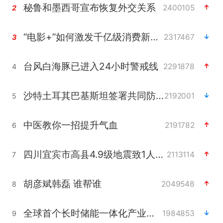
秘鲁和墨西哥宣布恢复外交关系
2400105
2
“电影+”如何激发千亿级消费新活力？
2317467
3
台风白海豚已进入24小时警戒线
2291878
4
沙特土耳其巴基斯坦签署共同防务协议
2192001
5
中医教你一招提升气血
2191782
6
四川宜宾市高县4.9级地震致1人死亡
2113114
7
胡彦斌韩磊 谁帮谁
2049548
8
全球首个长时储能一体化产业园量产
1984853
9