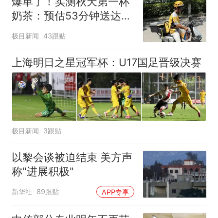
爆单了！实测秋天第一杯
奶茶：预估53分钟送达，
实际耗时92分钟
极目新闻
43跟贴
上海明日之星冠军杯：U17国足晋级决赛
极目新闻
3跟贴
以黎会谈被迫结束 美方声
称"进展积极"
新华社
89跟贴
APP专享