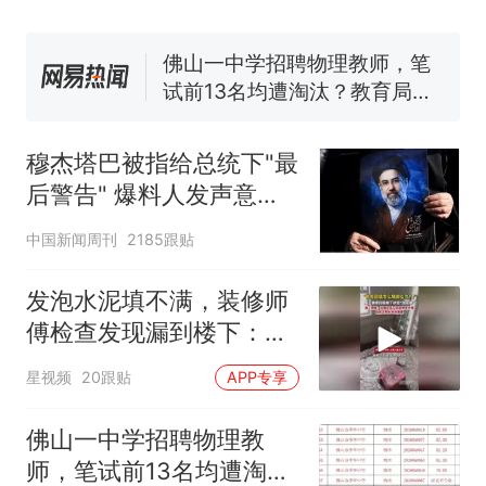
协会回应
笔试第一被第二名传话劝弃考
官方通报
佛山一中学招聘物理教师，笔
试前13名均遭淘汰？教育局：
已叫停招聘，成立调查组全面
台风"白海豚"中心附近最大风
核查
力已达15级 最新研判
穆杰塔巴被指给总统下"最
享界G9车型预售价公布：
后警告" 爆料人发声意味
43.98万起
深长
那个在床头放菜刀的女孩，
热
中国新闻周刊
2185跟贴
因老师一句“跟我回家”改写了
人生
发泡水泥填不满，装修师
傅检查发现漏到楼下：出
风口未延伸到外墙
星视频
20跟贴
APP专享
佛山一中学招聘物理教
师，笔试前13名均遭淘