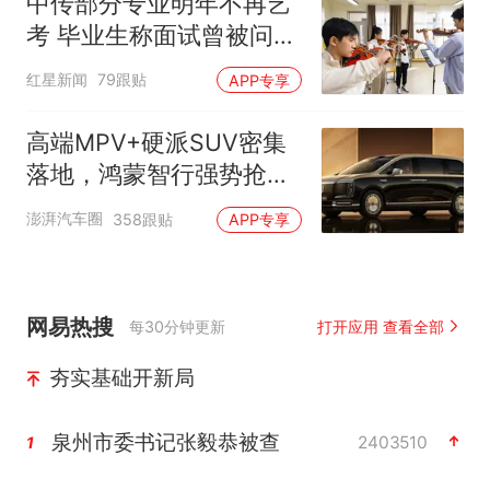
中传部分专业明年不再艺
考 毕业生称面试曾被问
“如何策划晚会” 专家：遏
红星新闻
79跟贴
APP专享
制“艺考捷径化”
高端MPV+硬派SUV密集
落地，鸿蒙智行强势抢占
自主高端市场制高点
澎湃汽车圈
358跟贴
APP专享
网易热搜
每30分钟更新
打开应用 查看全部
夯实基础开新局
泉州市委书记张毅恭被查
2403510
1