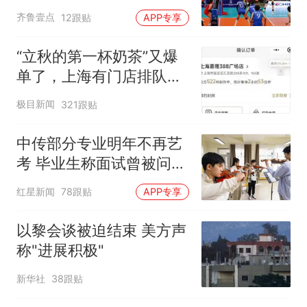
齐鲁壹点
12跟贴
APP专享
“立秋的第一杯奶茶”又爆
单了，上海有门店排队超
500杯，店员：今天奶茶
极目新闻
321跟贴
店都很忙，要等2个多小
时
中传部分专业明年不再艺
考 毕业生称面试曾被问
“如何策划晚会” 专家：遏
红星新闻
78跟贴
APP专享
制“艺考捷径化”
以黎会谈被迫结束 美方声
称"进展积极"
新华社
38跟贴