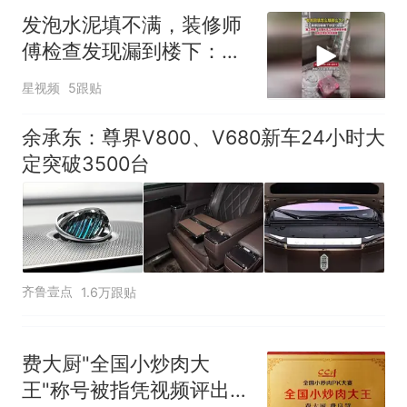
发泡水泥填不满，装修师
傅检查发现漏到楼下：出
风口未延伸到外墙
星视频
5跟贴
余承东：尊界V800、V680新车24小时大
定突破3500台
齐鲁壹点
1.6万跟贴
费大厨"全国小炒肉大
王"称号被指凭视频评出