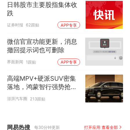
日韩股市主要股指集体收
跌
证券时报
62跟贴
APP专享
微信官宣功能更新，消息
撤回提示词也可删除
界面新闻
1跟贴
APP专享
高端MPV+硬派SUV密集
落地，鸿蒙智行强势抢占
自主高端市场制高点
澎湃汽车圈
213跟贴
网易热搜
每30分钟更新
打开应用 查看全部