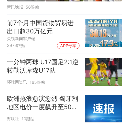
新民晚报
56跟贴
前7个月中国货物贸易进
出口超30万亿元
央视新闻客户端
3976跟贴
APP专享
一分钟两球 U17国足2:1逆
转勒沃库森U17队
环球网资讯
165跟贴
欧洲热浪愈演愈烈 匈牙利
地区电价一度飙升至500
欧元/兆瓦时
财联社
10跟贴