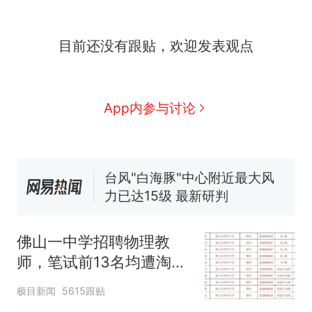
人生
费大厨“全国小炒肉大王”称
新
号，仅凭视频评出？中国烹饪
协会回应
美国渔民钓获鲨鱼徒手将其拽
目前还没有跟贴，欢迎发表观点
回大海 目击者直呼震惊 （视频
来源：参考消息）
笔试第一被第二名传话劝弃考
官方通报
App内参与讨论
佛山一中学招聘物理教师，笔
试前13名均遭淘汰？教育局：
已叫停招聘，成立调查组全面
台风"白海豚"中心附近最大风
核查
力已达15级 最新研判
那个在床头放菜刀的女孩，
热
因老师一句“跟我回家”改写了
人生
佛山一中学招聘物理教
师，笔试前13名均遭淘
汰？教育局：已叫停招
极目新闻
5615跟贴
聘，成立调查组全面核查