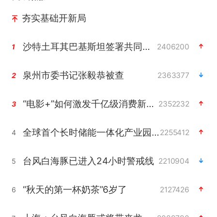
夯实基础开新局
沙特土耳其巴基斯坦签署共同防务协议
2406200
1
泉州市委书记张毅恭被查
2363377
2
“电影+”如何激发千亿级消费新活力？
2352232
3
全球首个长时储能一体化产业园量产
2255412
4
台风白海豚已进入24小时警戒线
2210904
5
“秋天的第一杯奶茶”6岁了
2127426
6