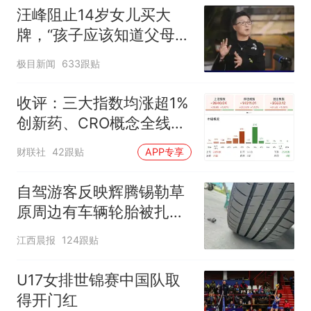
汪峰阻止14岁女儿买大
牌，“孩子应该知道父母的
不易”，称自己买衣服80%
极目新闻
633跟贴
都在淘宝
收评：三大指数均涨超1%
创新药、CRO概念全线走
强
财联社
42跟贴
APP专享
自驾游客反映辉腾锡勒草
原周边有车辆轮胎被扎，
修理店铺换胎价格高达千
江西晨报
124跟贴
元，官方发布情况通报
U17女排世锦赛中国队取
得开门红