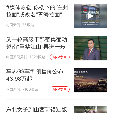
任院长一职，不清楚辞职信来
回大海 目击者直呼震惊 （视频
#媒体原创 你楼下的“兰州
源；曾用手绘图做头像
来源：参考消息）
西班牙飞地休达边境，摩洛
热
拉面”或改名“青海拉面”，
哥士兵搬起大石块投向移民引
经营约40年，实际上是青
争议，此前一天内数万人从摩
封面新闻
76跟贴
海人开的，天津72家面馆
洛哥涌入西班牙
已集体更换招牌
又一轮高级干部密集变动
越南“重整江山”再进一步
中国新闻周刊
1523跟贴
APP专享
享界G9车型预售价公布：
43.98万起
界面新闻
7100跟贴
APP专享
东北女子到山西玩错过饭