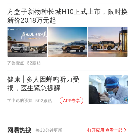
方盒子新物种长城H10正式上市，限时换
新价20.18万元起
齐鲁壹点
62跟贴
健康 | 多人因蝉鸣听力受
损，医生紧急提醒
学申论的谈妹
502跟贴
APP专享
网易热搜
每30分钟更新
打开应用 查看全部