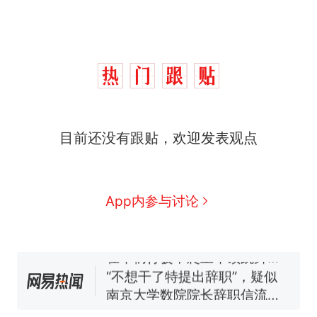
西班牙飞地休达边境，摩洛
热
目前还没有跟贴，欢迎发表观点
哥士兵搬起大石块投向移民引
争议，此前一天内数万人从摩
费大厨“全国小炒肉大王”称
新
洛哥涌入西班牙
号，仅凭视频评出？中国烹饪
协会回应
男子上山采菌偶然发现鸡枞菌
App内参与讨论
窝，原地守1天等它长大：挖了
140多朵
美国一场追捕行动中，一男子
在车辆行驶中爬上车顶跳舞。
（新京报）
“不想干了特提出辞职”，疑似
南京大学数院院长辞职信流
传，院方回应：喻良教授已卸
美国渔民钓获鲨鱼徒手将其拽