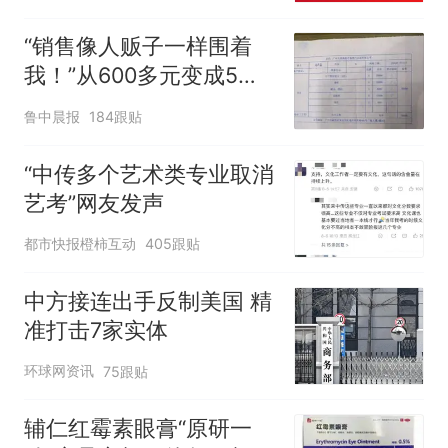
两，做成红烧辣子鱼块，
味道很好
“销售像人贩子一样围着
我！”从600多元变成5万
元，57岁保洁阿姨做医美
鲁中晨报
184跟贴
后眼睛肿到流泪、视物模
糊
“中传多个艺术类专业取消
艺考”网友发声
都市快报橙柿互动
405跟贴
中方接连出手反制美国 精
准打击7家实体
环球网资讯
75跟贴
辅仁红霉素眼膏“原研一