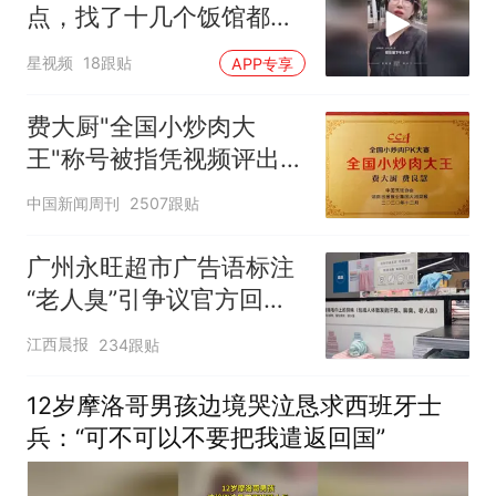
点，找了十几个饭馆都没
开门：午休到几点
星视频
18跟贴
APP专享
费大厨"全国小炒肉大
王"称号被指凭视频评出
官方回应
中国新闻周刊
2507跟贴
广州永旺超市广告语标注
“老人臭”引争议官方回
应：统一上报反馈，门店
江西晨报
234跟贴
核实完毕后会回电
12岁摩洛哥男孩边境哭泣恳求西班牙士
兵：“可不可以不要把我遣返回国”