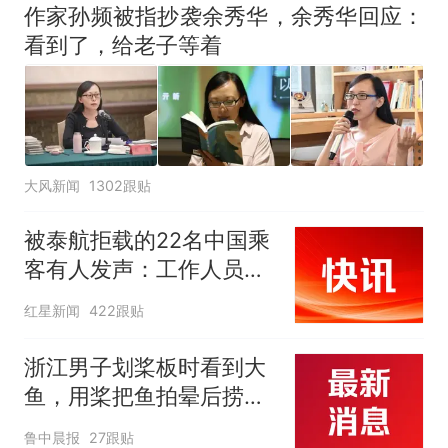
作家孙频被指抄袭余秀华，余秀华回应：
看到了，给老子等着
大风新闻
1302跟贴
被泰航拒载的22名中国乘
客有人发声：工作人员承
诺免费改签，最后却自费
红星新闻
422跟贴
买机票回国
浙江男子划桨板时看到大
鱼，用桨把鱼拍晕后捞
起；当事人：鱼重7斤6
鲁中晨报
27跟贴