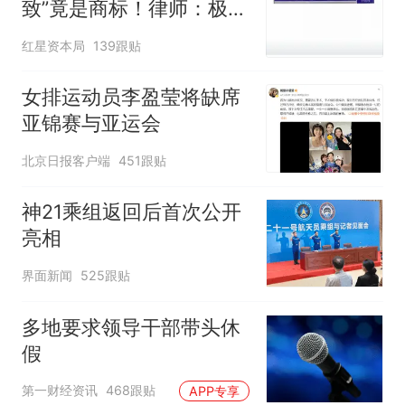
致”竟是商标！律师：极易
误导消费者，不妥
红星资本局
139跟贴
女排运动员李盈莹将缺席
亚锦赛与亚运会
北京日报客户端
451跟贴
神21乘组返回后首次公开
亮相
界面新闻
525跟贴
多地要求领导干部带头休
假
第一财经资讯
468跟贴
APP专享