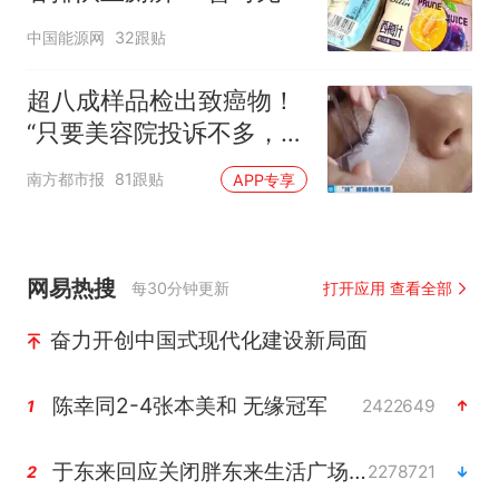
核查是否发放西梅汁
中国能源网
32跟贴
超八成样品检出致癌物！
“只要美容院投诉不多，店
家就不会更换产品”
南方都市报
81跟贴
APP专享
网易热搜
每30分钟更新
打开应用 查看全部
奋力开创中国式现代化建设新局面
陈幸同2-4张本美和 无缘冠军
2422649
1
于东来回应关闭胖东来生活广场店
2278721
2