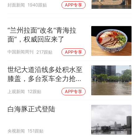
披露
封面新闻
1940跟贴
APP专享
“兰州拉面”改名“青海拉
面”，权威回应来了
中国新闻周刊
217跟贴
APP专享
世纪大道沿线多处积水至
膝盖，多台泵车全力抢
排，建议市民尽量避免附
上观新闻
12跟贴
APP专享
近出行
白海豚正式登陆
央视新闻
151跟贴