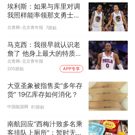
埃利斯：如果与库里对调
我照样能率领那支勇士取
得现在的成就
北青网-北京青年报
7跟贴
马克西：我很早就认识老
詹了 他身上最大的特质就
是谦逊
北青网-北京青年报
205跟贴
APP专享
大亚圣象被指售卖“多年存
货” 19亿库存如何消化？
中国能源网
81跟贴
南航回应“西梅汁致多名乘
客排队上厕所”：暂时无法