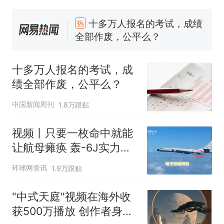
十多万人报名的考试，成绩
热
全部作废，公平么？
全球唯一没有法定首都的国
新
家，刚改国名，总统就邀请中
国大使骑行绕了几乎整个国境
搬家报价570元，搬到楼下交
十多万人报名的考试，成
线一圈，还曾两次到中国寻根
5060元才肯搬上楼！女子傻眼
绩全部作废，公平么？
了……
视频丨只要一枚命中就能让航
母瘫痪 轰-6J实力有多强？
中国新闻周刊
1.8万跟贴
空调24小时开着反而更省电？
电力部门回应
视频丨只要一枚命中就能
台风"白海豚"登陆 中心附近最
让航母瘫痪 轰-6J实力有
大风力14级
多强？
十多万人报名的考试，成绩
环球网资讯
1.9万跟贴
热
全部作废，公平么？
"中式天庭"视频在海外收
获500万播放 创作者身份