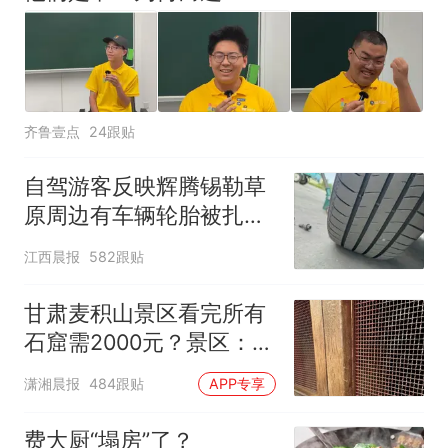
齐鲁壹点
24跟贴
自驾游客反映辉腾锡勒草
原周边有车辆轮胎被扎，
修理店铺换胎价格高达千
江西晨报
582跟贴
元，官方发布情况通报
甘肃麦积山景区看完所有
石窟需2000元？景区：部
分石窟受特别保护，游客
潇湘晨报
484跟贴
APP专享
可按需买
费大厨“塌房”了？