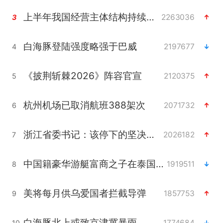
上半年我国经营主体结构持续优化
2263036
3
白海豚登陆强度略强于巴威
2197677
4
《披荆斩棘2026》阵容官宣
2120375
5
杭州机场已取消航班388架次
2071732
6
浙江省委书记：该停下的坚决停下来
2026182
7
中国籍豪华游艇富商之子在泰国被杀
1919511
8
美将每月供乌爱国者拦截导弹
1857753
9
白海豚北上或致京津冀暴雨
1774684
10