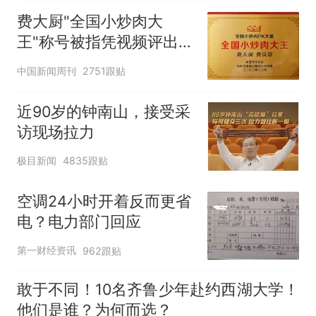
费大厨"全国小炒肉大
王"称号被指凭视频评出
官方回应
中国新闻周刊
2751跟贴
近90岁的钟南山，接受采
访现场拉力
极目新闻
4835跟贴
空调24小时开着反而更省
电？电力部门回应
第一财经资讯
962跟贴
敢于不同！10名齐鲁少年赴约西湖大学！
他们是谁？为何而选？