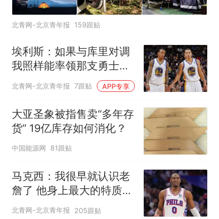
北青网-北京青年报
159跟贴
埃利斯：如果与库里对调
我照样能率领那支勇士取
得现在的成就
北青网-北京青年报
7跟贴
APP专享
大亚圣象被指售卖“多年存
货” 19亿库存如何消化？
中国能源网
81跟贴
马克西：我很早就认识老
詹了 他身上最大的特质就
是谦逊
北青网-北京青年报
205跟贴