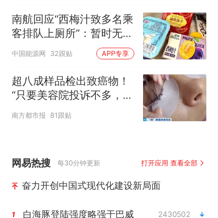
南航回应“西梅汁致多名乘
客排队上厕所”：暂时无法
核查是否发放西梅汁
中国能源网
32跟贴
APP专享
超八成样品检出致癌物！
“只要美容院投诉不多，店
家就不会更换产品”
南方都市报
81跟贴
网易热搜
每30分钟更新
打开应用 查看全部
奋力开创中国式现代化建设新局面
白海豚登陆强度略强于巴威
2430502
1