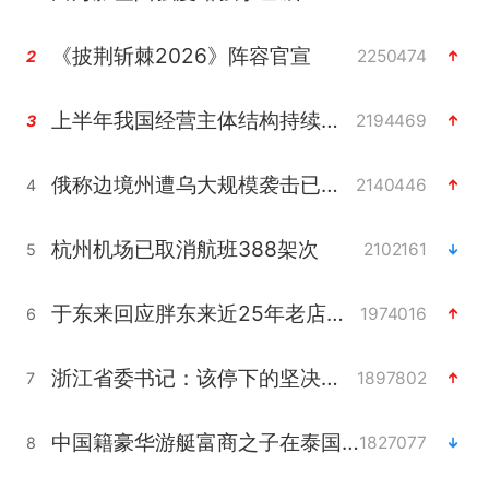
《披荆斩棘2026》阵容官宣
2250474
2
上半年我国经营主体结构持续优化
2194469
3
俄称边境州遭乌大规模袭击已致13伤
2140446
4
杭州机场已取消航班388架次
2102161
5
于东来回应胖东来近25年老店年底关闭
1974016
6
浙江省委书记：该停下的坚决停下来
1897802
7
中国籍豪华游艇富商之子在泰国被杀
1827077
8