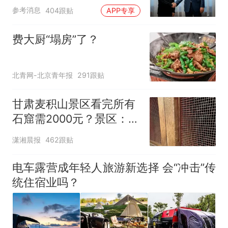
参考消息
404跟贴
APP专享
费大厨“塌房”了？
北青网-北京青年报
291跟贴
甘肃麦积山景区看完所有
石窟需2000元？景区：部
分石窟受特别保护，游客
潇湘晨报
462跟贴
可按需买
电车露营成年轻人旅游新选择 会“冲击”传
统住宿业吗？