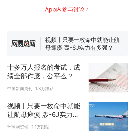
全球唯一没有法定首都的国
新
App内参与讨论
家，刚改国名，总统就邀请中
国大使骑行绕了几乎整个国境
搬家报价570元，搬到楼下交
线一圈，还曾两次到中国寻根
5060元才肯搬上楼！女子傻眼
了……
视频丨只要一枚命中就能让航
母瘫痪 轰-6J实力有多强？
空调24小时开着反而更省电？
电力部门回应
十多万人报名的考试，成
台风"白海豚"登陆 中心附近最
绩全部作废，公平么？
大风力14级
十多万人报名的考试，成绩
热
中国新闻周刊
1.8万跟贴
全部作废，公平么？
视频丨只要一枚命中就能
让航母瘫痪 轰-6J实力有
多强？
环球网资讯
2.1万跟贴