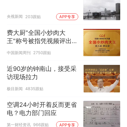
央视新闻
203跟贴
APP专享
费大厨"全国小炒肉大
王"称号被指凭视频评出
官方回应
中国新闻周刊
2750跟贴
近90岁的钟南山，接受采
访现场拉力
极目新闻
4835跟贴
空调24小时开着反而更省
电？电力部门回应
第一财经资讯
966跟贴
APP专享