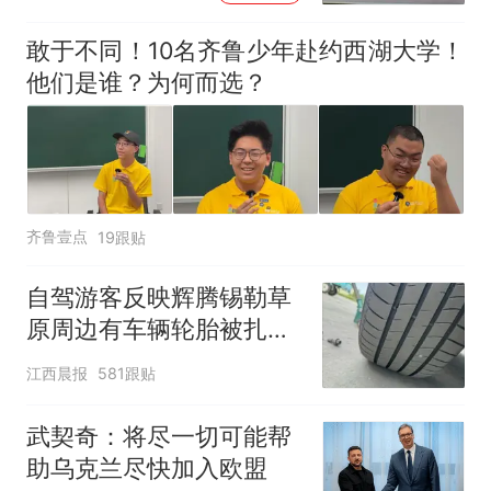
敢于不同！10名齐鲁少年赴约西湖大学！
他们是谁？为何而选？
齐鲁壹点
19跟贴
自驾游客反映辉腾锡勒草
原周边有车辆轮胎被扎，
修理店铺换胎价格高达千
江西晨报
581跟贴
元，官方发布情况通报
武契奇：将尽一切可能帮
助乌克兰尽快加入欧盟