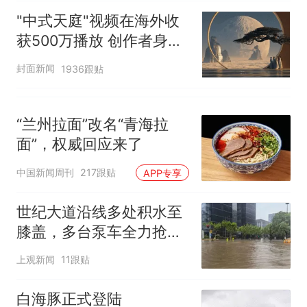
"中式天庭"视频在海外收
获500万播放 创作者身份
披露
封面新闻
1936跟贴
“兰州拉面”改名“青海拉
面”，权威回应来了
中国新闻周刊
217跟贴
APP专享
世纪大道沿线多处积水至
膝盖，多台泵车全力抢
排，建议市民尽量避免附
上观新闻
11跟贴
近出行
白海豚正式登陆