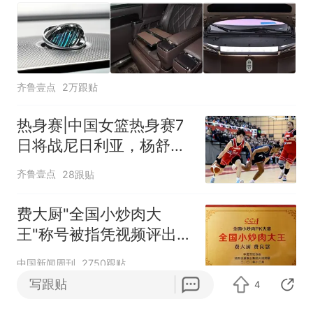
齐鲁壹点
2万跟贴
热身赛|中国女篮热身赛7
日将战尼日利亚，杨舒予
有望出战
齐鲁壹点
28跟贴
费大厨"全国小炒肉大
王"称号被指凭视频评出
官方回应
中国新闻周刊
2750跟贴
写跟贴
4
台风"白海豚"中心附近最