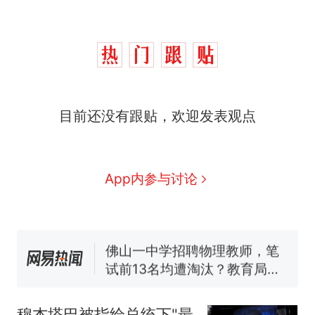
目前还没有跟贴，欢迎发表观点
那个在床头放菜刀的女孩，
热
因老师一句“跟我回家”改写了
人生
费大厨“全国小炒肉大王”称
新
App内参与讨论
号，仅凭视频评出？中国烹饪
协会回应
笔试第一被第二名传话劝弃考
官方通报
佛山一中学招聘物理教师，笔
试前13名均遭淘汰？教育局：
已叫停招聘，成立调查组全面
台风"白海豚"中心附近最大风
核查
力已达15级 最新研判
穆杰塔巴被指给总统下"最