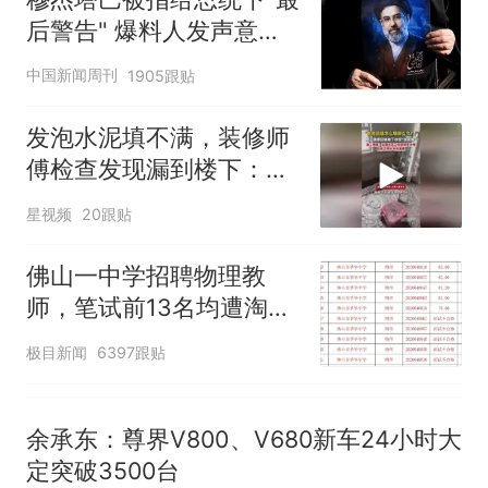
享界G9车型预售价公布：
后警告" 爆料人发声意味
43.98万起
深长
那个在床头放菜刀的女孩，
热
中国新闻周刊
1905跟贴
因老师一句“跟我回家”改写了
人生
发泡水泥填不满，装修师
傅检查发现漏到楼下：出
风口未延伸到外墙
星视频
20跟贴
佛山一中学招聘物理教
师，笔试前13名均遭淘
汰？教育局：已叫停招
极目新闻
6397跟贴
聘，成立调查组全面核查
余承东：尊界V800、V680新车24小时大
定突破3500台