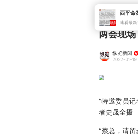
西平命
速看最新
两会现场
纵览新闻
2022-01-19 
“特邀委员记
者史晟全摄
“蔡总，请留