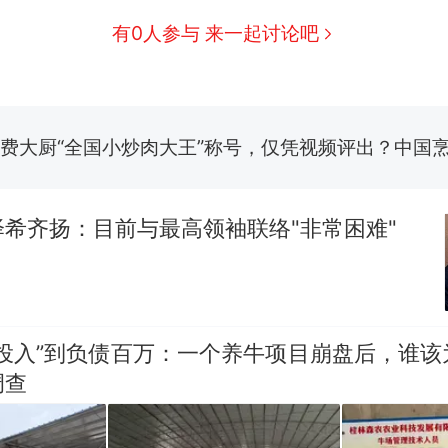
有0人参与 来一起讨论吧
制裁瓜子饺子，美国怕什么？
新
费大厨“全国小炒肉大王”称号，仅凭视频评出？中国
男子上山采菌偶然发现鸡枞菌窝，原地守1天等它长大：
朵
美国渔民钓获鲨鱼徒手将其拽回大海 目击者直呼震惊
参考消息）
希齐扬：目前与最高领袖联络"非常困难"
笔试第一被第二名传话劝弃考 官方通报
那个在床头放菜刀的女孩，因老师一句“跟我回家”
热
零投入”到负债百万：一个养牛项目崩盘后，谁该
调查