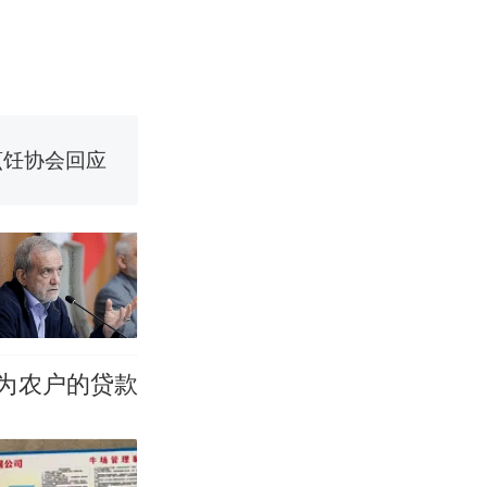
烹饪协会回应
挖了140多
 （视频来源：
改写了人生
为农户的贷款