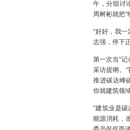
午，分组讨
周树彬就把“
“好好，我
志强，停下
第一次当“
采访提纲。
推进碳达峰
你就建筑领
“建筑业是
能源消耗，改
委员侃侃而