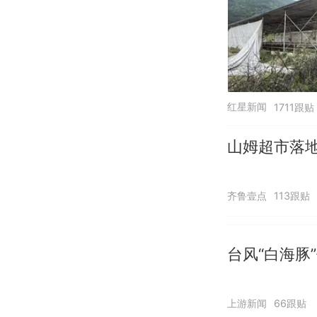
红星新闻
1711跟贴
山姆超市落
齐鲁壹点
113跟贴
台风“白海豚
上游新闻
66跟贴