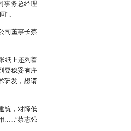
司事务总经理
间”。
公司董事长蔡
张纸上还列着
到要稳妥有序
术研发，想请
建筑，对降低
用……”蔡志强