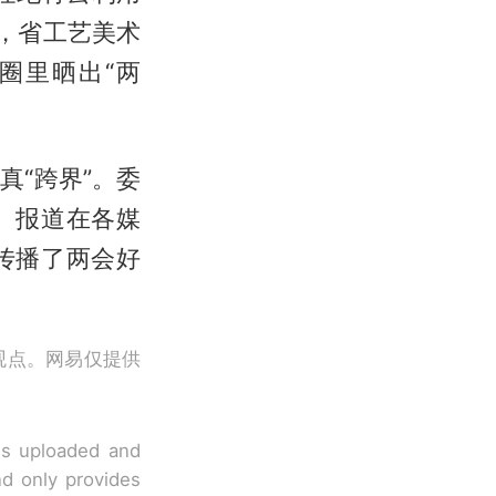
，省工艺美术
圈里晒出“两
“跨界”。委
、报道在各媒
传播了两会好
观点。网易仅提供
 is uploaded and
nd only provides