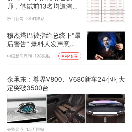
师，笔试前13名均遭淘
汰？教育局：已叫停招
极目新闻
5441跟贴
聘，成立调查组全面核查
穆杰塔巴被指给总统下"最
后警告" 爆料人发声意味
深长
中国新闻周刊
128跟贴
APP专享
余承东：尊界V800、V680新车24小时大
定突破3500台
齐鲁壹点
1.5万跟贴