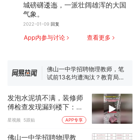
人生
费大厨“全国小炒肉大王”称
新
城磅礴逶迤，一派壮阔雄浑的大国
号，仅凭视频评出？中国烹饪
气象。
协会回应
美国渔民钓获鲨鱼徒手将其拽
2022-01-09
回复
回大海 目击者直呼震惊 （视频
来源：参考消息）
笔试第一被第二名传话劝弃考
App内参与讨论
查看更多
官方通报
佛山一中学招聘物理教师，笔
试前13名均遭淘汰？教育局：
已叫停招聘，成立调查组全面
台风"白海豚"中心附近最大风
核查
力已达15级 最新研判
那个在床头放菜刀的女孩，
热
因老师一句“跟我回家”改写了
发泡水泥填不满，装修师
人生
傅检查发现漏到楼下：出
风口未延伸到外墙
星视频
5跟贴
APP专享
佛山一中学招聘物理教