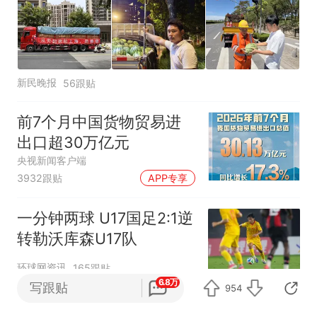
新民晚报
56跟贴
前7个月中国货物贸易进
出口超30万亿元
央视新闻客户端
3932跟贴
APP专享
一分钟两球 U17国足2:1逆
转勒沃库森U17队
环球网资讯
165跟贴
6.8万
写跟贴
954
欧洲热浪愈演愈烈 匈牙利