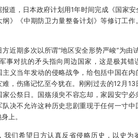
据报道，日本政府计划用1年时间完成《国家安
大纲》《中期防卫力量整备计划》等修订工作
？
日方近期多次以所谓“地区安全形势严峻”为由试
将军事对抗的矛头指向周边国家，这是极其错
国主义当年发动的侵略战争，给包括中国在内
灾难，伤痛记忆至今犹在。刚刚过去的12月13
国家公祭日。国殇须臾不容忘却，家园安宁必
军队决不允许这种历史悲剧重现于任何一寸中
胞身上。
，我们希望日方认真反省侵略历史，以史为