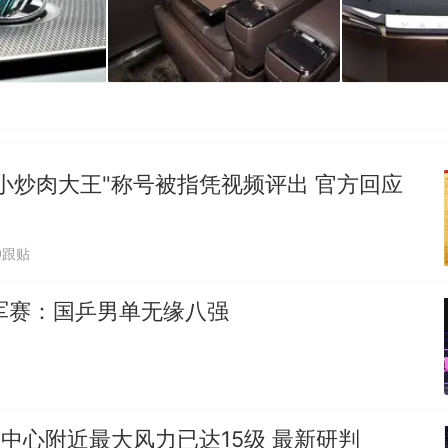
小炒肉大王"称号被指凭视频评出 官方回应
0跟贴
军赛：国乒男单无缘八强
"中心附近最大风力已达15级 最新研判