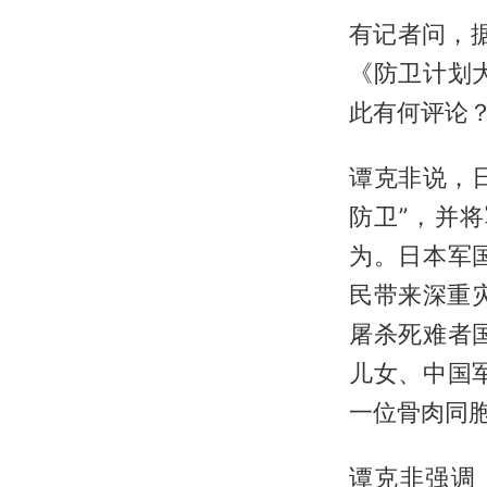
有记者问，
《防卫计划
此有何评论
谭克非说，
防卫”，并
为。日本军
民带来深重
屠杀死难者
儿女、中国
一位骨肉同
谭克非强调