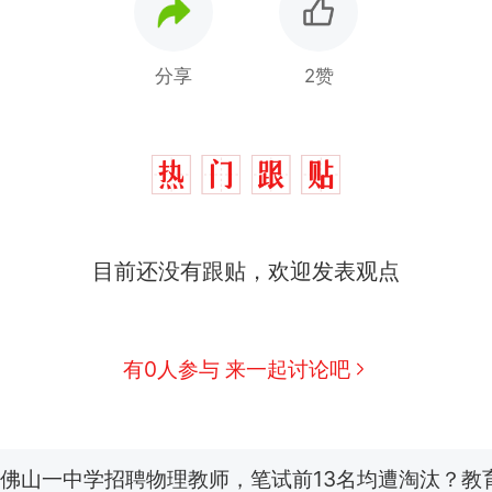
分享
2赞
那个在床头放菜刀的女孩，因老师一句“跟我回家”
热
目前还没有跟贴，欢迎发表观点
费大厨“全国小炒肉大王”称号，仅凭视频评出？中
新
应
美国渔民钓获鲨鱼徒手将其拽回大海 目击者直呼震惊
有0人参与 来一起讨论吧
参考消息）
笔试第一被第二名传话劝弃考 官方通报
佛山一中学招聘物理教师，笔试前13名均遭淘汰？教