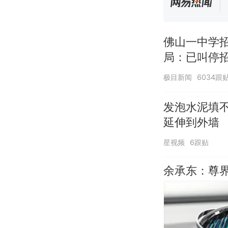
佛山一中学
局：已叫停
极目新闻
6034跟
发泡水泥填
延伸到外墙
星视频
6跟贴
余承东：尊界