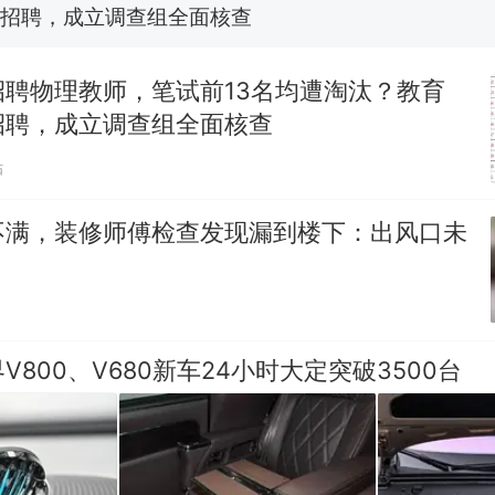
招聘，成立调查组全面核查
台风"白海豚"中心附近最大风力已达15级 最新研判
招聘物理教师，笔试前13名均遭淘汰？教育
那个在床头放菜刀的女孩，因老师一句“跟我回家”
招聘，成立调查组全面核查
热
贴
不满，装修师傅检查发现漏到楼下：出风口未
V800、V680新车24小时大定突破3500台