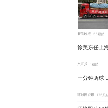
新民晚报
56跟贴
徐美东任上
文汇报
1跟贴
一分钟两球 U
环球网资讯
175跟