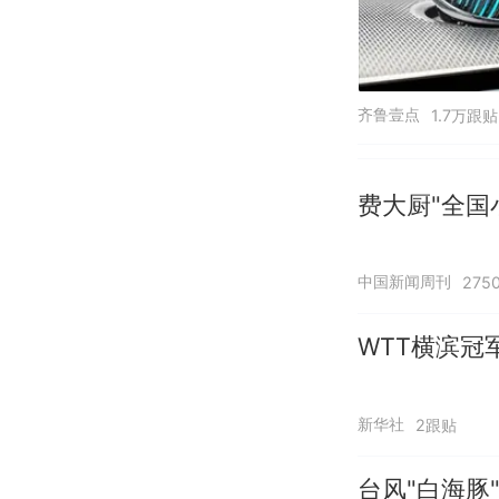
齐鲁壹点
1.7万跟贴
费大厨"全国
中国新闻周刊
275
WTT横滨冠
新华社
2跟贴
台风"白海豚