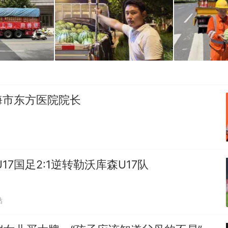
海市东方医院院长
17国足2:1逆转勒沃库森U17队
贴