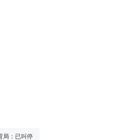
改写了人生
国烹饪协会回
 （视频来源：
育局：已叫停