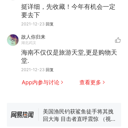
挺详细，先收藏！今年有机会一定
要去下
2021-12-23
回复
故人你归来
湖北武汉
那个在床头放菜刀的女孩，
热
海南不仅仅是旅游天堂,更是购物天
因老师一句“跟我回家”改写了
堂.
人生
制裁瓜子饺子，美国怕什
新
2021-12-23
回复
么？
费大厨“全国小炒肉大王”称
App内参与讨论
查看更多
号，仅凭视频评出？中国烹饪
协会回应
男子上山采菌偶然发现鸡枞菌
窝，原地守1天等它长大：挖了
140多朵
美国渔民钓获鲨鱼徒手将其拽
回大海 目击者直呼震惊 （视频
来源：参考消息）
笔试第一被第二名传话劝弃考