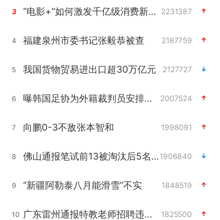
“电影+”如何激发千亿级消费新活力？
2231387
3
福建泉州市委书记张毅恭被查
2187759
4
我国货物贸易进出口超30万亿元
2127727
5
曝韩国足协为外籍裁判员安排色情招待
2007524
6
向鹏0-3不敌张本智和
1998091
7
佛山通报笔试前13被淘汰后5名进体检
1906840
8
“新疆阿勒泰八月能滑雪”不实
1848519
9
广东雷州通报特教老师招聘违规事件
1825500
10