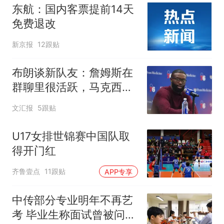
东航：国内客票提前14天
免费退改
新京报
12跟贴
布朗谈新队友：詹姆斯在
群聊里很活跃，马克西最
早联系我
文汇报
5跟贴
U17女排世锦赛中国队取
得开门红
齐鲁壹点
11跟贴
APP专享
中传部分专业明年不再艺
考 毕业生称面试曾被问