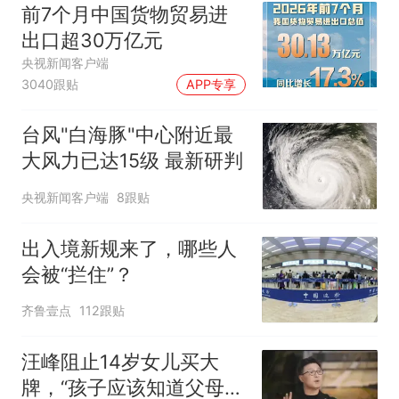
前7个月中国货物贸易进
出口超30万亿元
央视新闻客户端
3040跟贴
APP专享
台风"白海豚"中心附近最
大风力已达15级 最新研判
央视新闻客户端
8跟贴
出入境新规来了，哪些人
会被“拦住”？
齐鲁壹点
112跟贴
汪峰阻止14岁女儿买大
牌，“孩子应该知道父母的