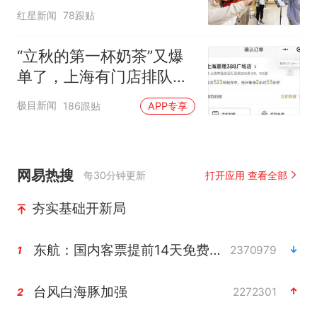
“如何策划晚会” 专家：遏
红星新闻
78跟贴
制“艺考捷径化”
“立秋的第一杯奶茶”又爆
单了，上海有门店排队超
500杯，店员：今天奶茶
极目新闻
186跟贴
APP专享
店都很忙，要等2个多小
时
网易热搜
每30分钟更新
打开应用 查看全部
夯实基础开新局
东航：国内客票提前14天免费退改
2370979
1
台风白海豚加强
2272301
2