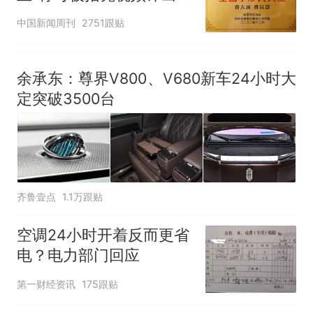
官方回应
中国新闻周刊
2751跟贴
余承东：尊界V800、V680新车24小时大
定突破3500台
齐鲁壹点
1.1万跟贴
空调24小时开着反而更省
电？电力部门回应
第一财经资讯
175跟贴