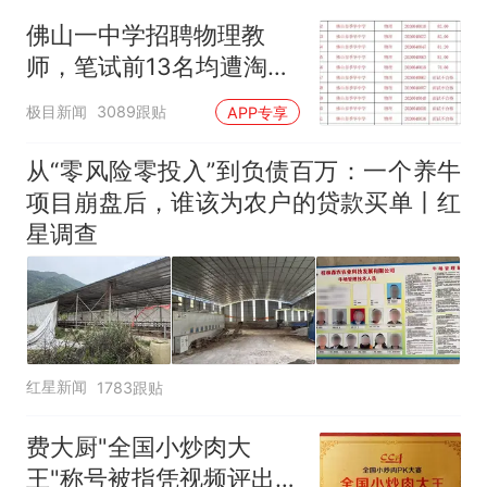
官方通报
佛山一中学招聘物理教
那个在床头放菜刀的女孩，
热
师，笔试前13名均遭淘
因老师一句“跟我回家”改写了
汰？教育局：已叫停招
人生
极目新闻
3089跟贴
APP专享
聘，成立调查组全面核查
从“零风险零投入”到负债百万：一个养牛
项目崩盘后，谁该为农户的贷款买单丨红
星调查
红星新闻
1783跟贴
费大厨"全国小炒肉大
王"称号被指凭视频评出