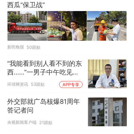
西瓜“保卫战”
新民晚报
50跟贴
“我能看到别人看不到的东
西……”一男子中午吃见手
青没事，晚上再吃却出现
环球网资讯
53跟贴
APP专享
幻觉被紧急送医！
外交部就广岛核爆81周年
答记者问
央视新闻客户端
21跟贴