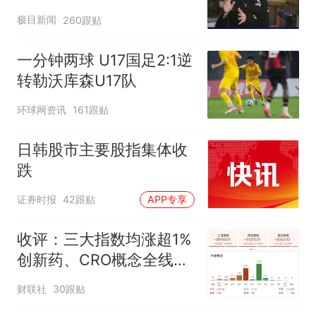
不易”，称自己买衣服80%
极目新闻
260跟贴
都在淘宝
一分钟两球 U17国足2:1逆
转勒沃库森U17队
环球网资讯
161跟贴
日韩股市主要股指集体收
跌
证券时报
42跟贴
APP专享
收评：三大指数均涨超1%
创新药、CRO概念全线走
强
财联社
30跟贴