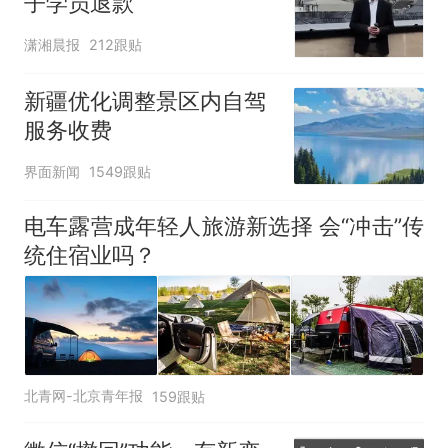
子学员退款
潇湘晨报
212跟贴
新疆优化调整景区内自驾
服务收费
界面新闻
1549跟贴
电车露营成年轻人旅游新选择 会“冲击”传
统住宿业吗？
北青网-北京青年报
159跟贴