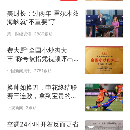
美财长：过两年 霍尔木兹
海峡就“不重要”了
第一财经资讯
3889跟贴
费大厨"全国小炒肉大
王"称号被指凭视频评出
官方回应
中国新闻周刊
2751跟贴
换帅如换刀，申花终结联
赛三连败，拿到宝贵的续
命3分
上观新闻
3跟贴
空调24小时开着反而更省