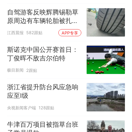
自驾游客反映辉腾锡勒草
原周边有车辆轮胎被扎，
修理店铺换胎价格高达千
江西晨报
582跟贴
APP专享
元，官方发布情况通报
斯诺克中国公开赛首日：
丁俊晖不敌吉尔伯特
极目新闻
2跟贴
浙江省提升防台风应急响
应至Ⅰ级
央视新闻客户端
128跟贴
牛津百万项目被指草台班