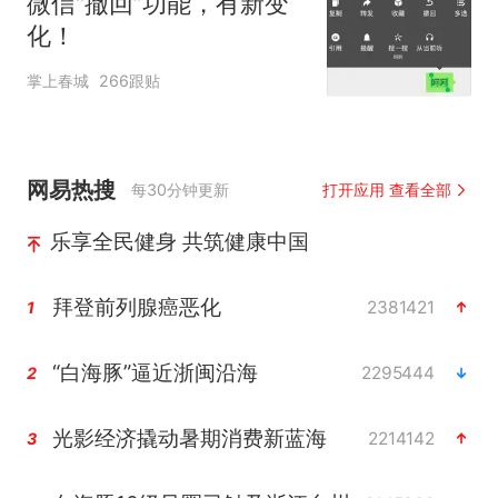
微信“撤回”功能，有新变
化！
掌上春城
266跟贴
网易热搜
每30分钟更新
打开应用 查看全部
乐享全民健身 共筑健康中国
拜登前列腺癌恶化
2381421
1
“白海豚”逼近浙闽沿海
2295444
2
光影经济撬动暑期消费新蓝海
2214142
3