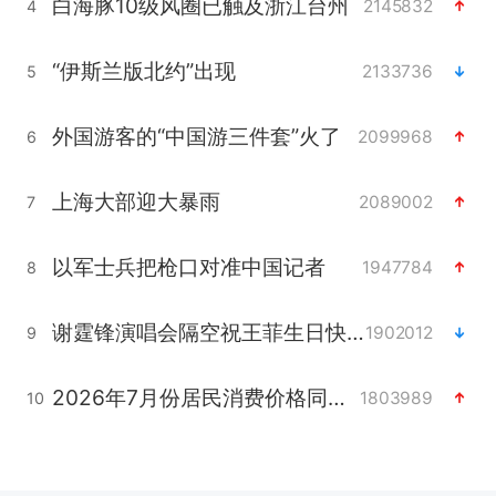
白海豚10级风圈已触及浙江台州
2145832
4
“伊斯兰版北约”出现
2133736
5
外国游客的“中国游三件套”火了
2099968
6
上海大部迎大暴雨
2089002
7
以军士兵把枪口对准中国记者
1947784
8
谢霆锋演唱会隔空祝王菲生日快乐
1902012
9
2026年7月份居民消费价格同比上涨0.5%
1803989
10