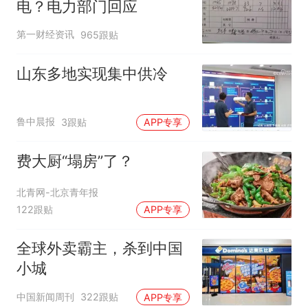
电？电力部门回应
第一财经资讯
965跟贴
山东多地实现集中供冷
鲁中晨报
3跟贴
APP专享
费大厨“塌房”了？
北青网-北京青年报
122跟贴
APP专享
全球外卖霸主，杀到中国
小城
中国新闻周刊
322跟贴
APP专享