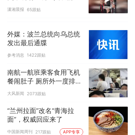
包，向中国粉丝问好
潇湘晨报
65跟贴
外媒：波兰总统向乌总统
发出最后通牒
参考消息
1422跟贴
南航一航班乘客食用飞机
餐闹肚子 厕所外一度排长
队
大风新闻
2073跟贴
“兰州拉面”改名“青海拉
面”，权威回应来了
中国新闻周刊
217跟贴
APP专享