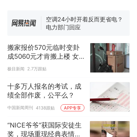
搬家报价570元，搬到楼下
新
交5060元才肯搬上楼！女子傻
眼了……
空调24小时开着反而更省电？
电力部门回应
佛山一中学招聘物理教师，笔
试前13名均遭淘汰？教育局：
搬家报价570元临时变卦
已叫停招聘，成立调查组全面
视频丨只要一枚命中就能让航
成5060元才肯搬上楼 女
核查
母瘫痪 轰-6J实力有多强？
子傻眼
“不建议大家买深色蛋糕”上热
极目新闻
2.7万跟贴
搜，网友：天塌了！
十多万人报名的考试，成绩
十多万人报名的考试，成
热
全部作废，公平么？
绩全部作废，公平么？
中国新闻周刊
4138跟贴
APP专享
“NICE爷爷”获国际安徒生
奖，现场重现经典表情