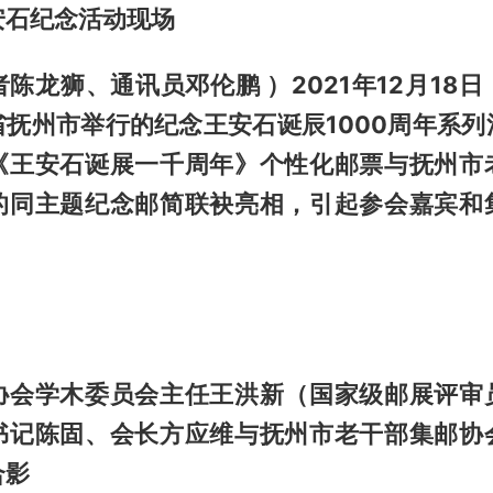
安石纪念活动现场
陈龙狮、通讯员邓伦鹏 ）2021年12月18
省抚州市举行的纪念王安石诞辰1000周年系列
《王安石诞展一千周年》个性化邮票与抚州市
的同主题纪念邮简联袂亮相，引起参会嘉宾和
协会学木委员会主任王洪新（国家级邮展评审
书记陈固、会长方应维与抚州市老干部集邮协
合影