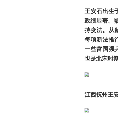
王安石出生
政绩显著。
持变法。从
每项新法推
一些富国强
也是
北宋
时
江西抚州王