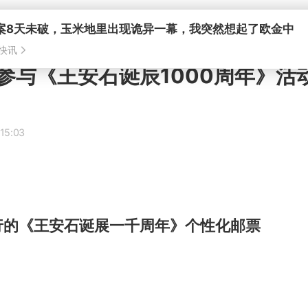
案8天未破，玉米地里出现诡异一幕，我突然想起了欧金中
快讯
参与《王安石诞辰1000周年》活
15:03
行的《王安石诞展一千周年》个性化邮票