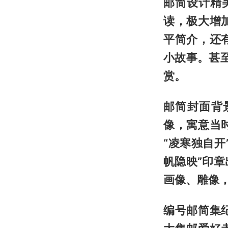
邮简设计精
读，极大增
平简介，还
小故事。甚
赏。
邮简封面背
像，寓意当
“凌寒独自开
帆隐映”印
画像、雕像
编号邮简集