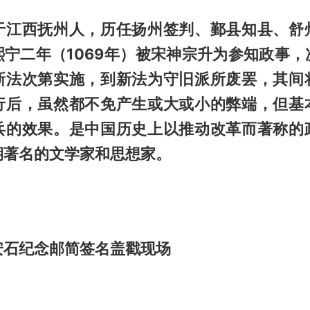
于江西抚州人，历任
扬州
签判、
鄞县
知县、
舒
熙宁
二年（1069年）被
宋神宗
升为
参知政事
，
新法次第实施，到新法为守旧派所废罢，其间
行后，虽然都不免产生或大或小的弊端，但基
兵的效果。是中国历史上以推动改革而著称的
期著名的文学家和思想家。
安石纪念邮简签名盖戳现场