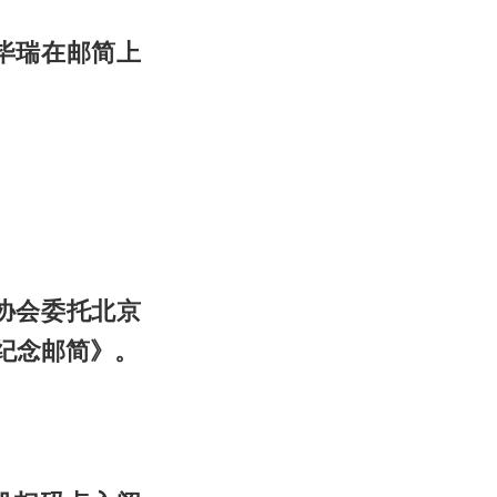
毕瑞在邮简上
协会委托北京
年纪念邮简》。