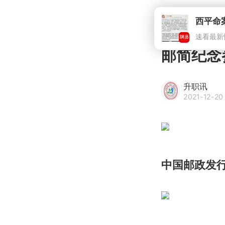
西平命
速看最新
邮简纪念
升职讯
2021-12-20 
中国邮政发