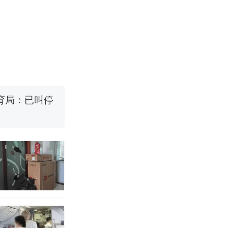
改写了人生
！女子傻眼
育局：已叫停
途中排队上厕
并非每架飞机都
改写了人生