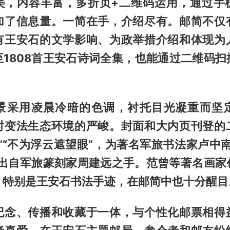
美，内容丰富，多折页+二维码运用，通过手
加了信息量。一简在手，介绍尽有。邮简不仅
有王安石的文学影响、为政举措介绍和体现为
至1808首王安石诗词全集，也能通过二维码扫
景采用凌晨冷暗的色调，衬托目光凝重而坚
时变法生态环境的严峻。封面和大内页刊登的
”“不为浮云遮望眼”，为著名军旅书法家卢中
章出自军旅篆刻家周建远之手。范曾等著名画家
，特别是王安石书法手迹，在邮简中也十分醒目
纪念、传播和收藏于一体，与个性化邮票相得