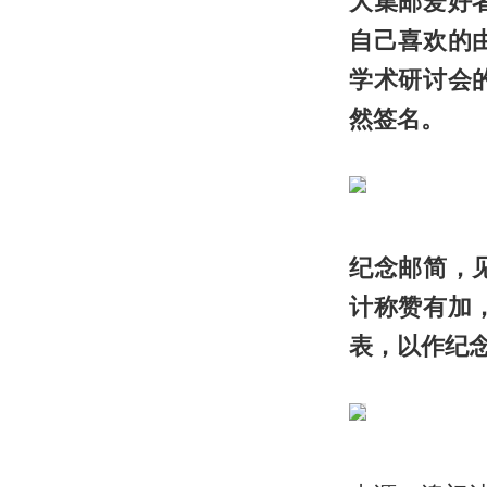
大集邮爱好
自己喜欢的
学术研讨会
然签名。
纪念邮简，
计称赞有加
表，以作纪