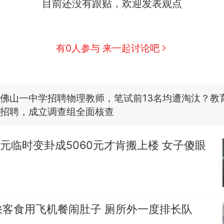
目前还没有跟贴，欢迎发表观点
有0人参与 来一起讨论吧
那个在床头放菜刀的女孩，因老师一句“跟我回家”
热
搬家报价570元，搬到楼下交5060元才肯搬上楼
新
了……
佛山一中学招聘物理教师，笔试前13名均遭淘汰？教
招聘，成立调查组全面核查
空调24小时开着反而更省电？电力部门回应
0元临时变卦成5060元才肯搬上楼 女子傻眼
“不建议大家买深色蛋糕”上热搜，网友：天塌了！
南航一航班疑向乘客发放西梅汁，致多名乘客在飞行
所！乘客：机上100多人只有2个厕所；客服回应：
会发放西梅汁
乘客食用飞机餐闹肚子 厕所外一度排长队
那个在床头放菜刀的女孩，因老师一句“跟我回家”
热