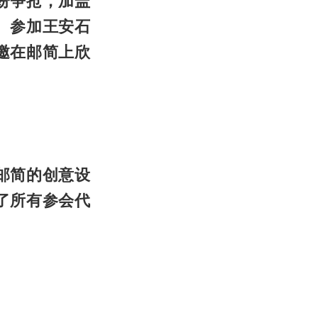
纷争抢，加盖
。参加王安石
邀在邮简上欣
邮简的创意设
了所有参会代