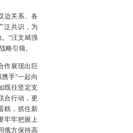
双边关系、各
广泛共识，为
。“汪文斌强
战略引领。
合作展现出巨
携手“一起向
如既往坚定支
联合行动，更
蛋糕，抓住新
要牢牢把握上
同俄方保持高