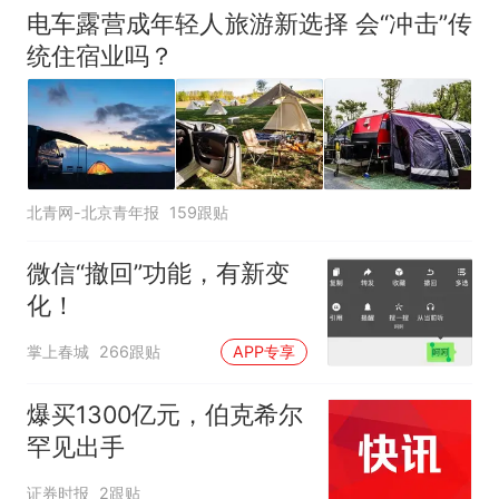
电车露营成年轻人旅游新选择 会“冲击”传
统住宿业吗？
北青网-北京青年报
159跟贴
微信“撤回”功能，有新变
化！
掌上春城
266跟贴
APP专享
爆买1300亿元，伯克希尔
罕见出手
证券时报
2跟贴