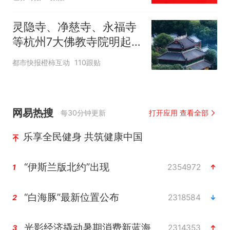
灵隐寺、净慈寺、永福寺
等杭州7大佛教寺院明起
临时关闭，别跑空了
都市快报橙柿互动
110跟贴
网易热搜
每30分钟更新
打开应用 查看全部
乐享全民健身 共筑健康中国
“伊斯兰版北约”出现
2354972
1
“白海豚”最新位置公布
2318584
2
光影经济撬动暑期消费新蓝海
2314353
3