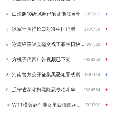
白海豚10级风圈已触及浙江台州
2153219
4
以军士兵把枪口对准中国记者
2105738
5
谢霆锋演唱会隔空祝王菲生日快乐
1991532
6
方桃子代言广告视频已下架
1988353
7
河南警方公开征集黑恶犯罪线索
1887134
8
辽宁省深化扫黑除恶专项斗争
1884854
9
WTT横滨冠军赛女单四强国乒占三席
1709700
10