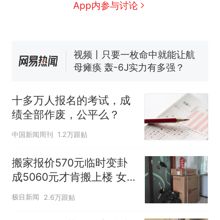
眼了……
空调24小时开着反而更省电？
App内参与讨论
电力部门回应
佛山一中学招聘物理教师，笔
试前13名均遭淘汰？教育局：
已叫停招聘，成立调查组全面
视频丨只要一枚命中就能让航
核查
母瘫痪 轰-6J实力有多强？
“不建议大家买深色蛋糕”上热
搜，网友：天塌了！
十多万人报名的考试，成
十多万人报名的考试，成绩
热
绩全部作废，公平么？
全部作废，公平么？
中国新闻周刊
1.2万跟贴
搬家报价570元临时变卦
成5060元才肯搬上楼 女
子傻眼
极目新闻
2.6万跟贴