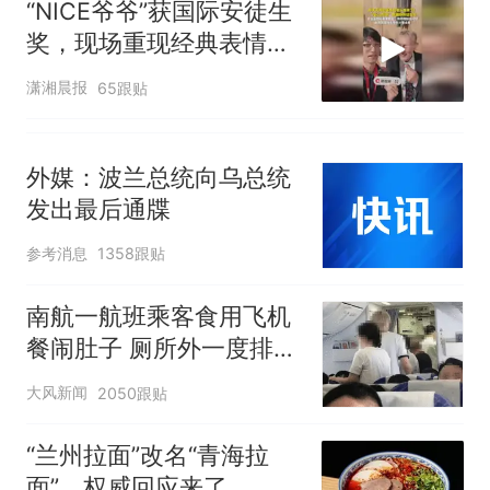
“NICE爷爷”获国际安徒生
奖，现场重现经典表情
包，向中国粉丝问好
潇湘晨报
65跟贴
外媒：波兰总统向乌总统
发出最后通牒
参考消息
1358跟贴
南航一航班乘客食用飞机
餐闹肚子 厕所外一度排长
队
大风新闻
2050跟贴
“兰州拉面”改名“青海拉
面”，权威回应来了