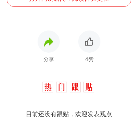
分享
4赞
十多万人报名的考试，成绩
热
目前还没有跟贴，欢迎发表观点
全部作废，公平么？
搬家报价570元，搬到楼下
新
交5060元才肯搬上楼！女子傻