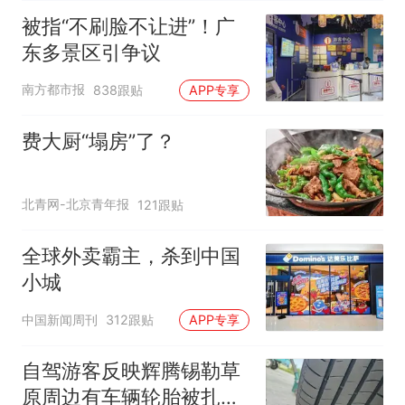
被指“不刷脸不让进”！广
东多景区引争议
南方都市报
838跟贴
APP专享
费大厨“塌房”了？
北青网-北京青年报
121跟贴
全球外卖霸主，杀到中国
小城
中国新闻周刊
312跟贴
APP专享
自驾游客反映辉腾锡勒草
原周边有车辆轮胎被扎，