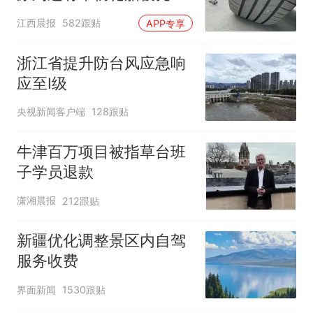
修理店铺换胎价格高达千
江西晨报
582跟贴
APP专享
元，官方发布情况通报
浙江省提升防台风应急响
应至Ⅰ级
央视新闻客户端
128跟贴
牛津百万项目被指草台班
子学员退款
潇湘晨报
212跟贴
新疆优化调整景区内自驾
服务收费
界面新闻
1530跟贴