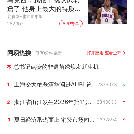
詹了 他身上最大的特质就
是谦逊
北青网-北京青年报
282跟贴
APP专享
网易热搜
每30分钟更新
打开应用 查看全部
总书记点赞的非遗苗绣焕发新生机
上海交大绝杀清华闯进AUBL总决赛
2379073
1
浙江省甬江发生2026年第1号洪水
2340833
2
夏日经济乘热而上 消费市场向新而行
2337894
3