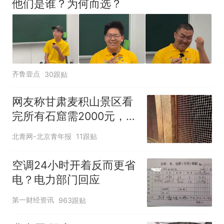
他们是谁？为何而选？
齐鲁壹点
30跟贴
网友称甘肃麦积山景区看
完所有石窟需2000元，景
区：部分石窟受特别保
北青网-北京青年报
11跟贴
护，游客可按需买
空调24小时开着反而更省
电？电力部门回应
第一财经资讯
963跟贴