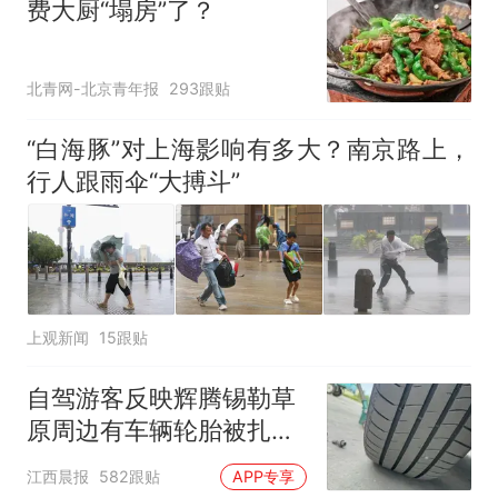
费大厨“塌房”了？
北青网-北京青年报
293跟贴
“白海豚”对上海影响有多大？南京路上，
行人跟雨伞“大搏斗”
上观新闻
15跟贴
自驾游客反映辉腾锡勒草
原周边有车辆轮胎被扎，
修理店铺换胎价格高达千
江西晨报
582跟贴
APP专享
元，官方发布情况通报