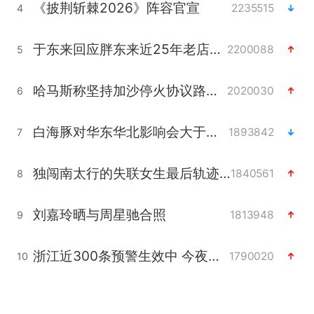
《披荆斩棘2026》阵容官宣
2235515
4
于东来回应胖东来近25年老店年底关闭
2200088
5
哈马斯称坚持加沙停火协议路线图
2020030
6
白海豚对华东华北影响会大于巴威
1893842
7
独闯南太行的失联女生最后轨迹已确认
1840561
8
刘嘉玲晒与周星驰合照
1813948
9
浙江近300条预警生效中 今夜大部暴雨
1790020
10