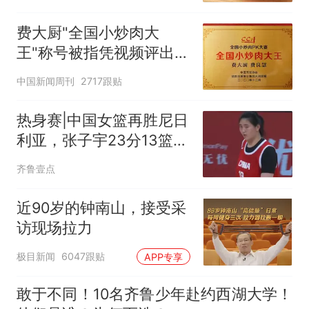
费大厨"全国小炒肉大
王"称号被指凭视频评出
官方回应
中国新闻周刊
2717跟贴
热身赛|中国女篮再胜尼日
利亚，张子宇23分13篮板
表现抢眼
齐鲁壹点
近90岁的钟南山，接受采
访现场拉力
极目新闻
6047跟贴
APP专享
敢于不同！10名齐鲁少年赴约西湖大学！