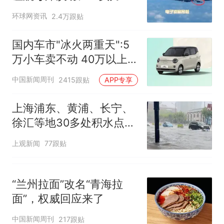
多强？
环球网资讯
2.4万跟贴
国内车市"冰火两重天":5
万小车卖不动 40万以上
的抢购
中国新闻周刊
2415跟贴
APP专享
上海浦东、黄浦、长宁、
徐汇等地30多处积水点正
在抢排
上观新闻
77跟贴
“兰州拉面”改名“青海拉
面”，权威回应来了
中国新闻周刊
217跟贴