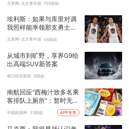
北青网-北京青年报
159跟贴
埃利斯：如果与库里对调
我照样能率领那支勇士取
得现在的成就
北青网-北京青年报
54跟贴
从城市到旷野，享界G9给
出高端SUV新答案
每日经济新闻
9跟贴
南航回应“西梅汁致多名乘
客排队上厕所”：暂时无法
核查是否发放西梅汁
中国能源网
33跟贴
APP专享
马克西：我很早就认识老