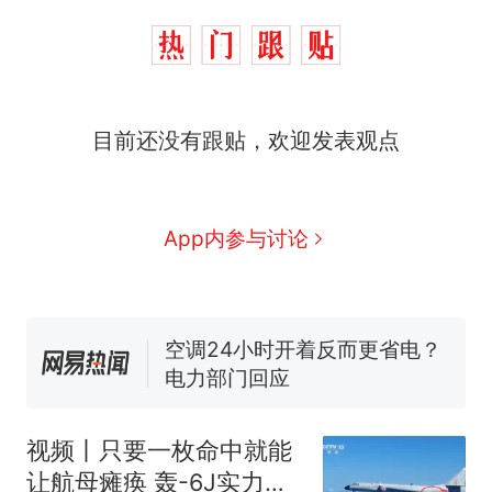
十多万人报名的考试，成绩
热
全部作废，公平么？
全球唯一没有法定首都的国
新
目前还没有跟贴，欢迎发表观点
家，刚改国名，总统就邀请中
国大使骑行绕了几乎整个国境
5万的小车卖不动，40万以上
线一圈，还曾两次到中国寻根
的抢着买
App内参与讨论
视频丨只要一枚命中就能让航
母瘫痪 轰-6J实力有多强？
空调24小时开着反而更省电？
电力部门回应
大雨将至一家老小6分钟抢收完
1千斤稻谷
十多万人报名的考试，成绩
热
全部作废，公平么？
视频丨只要一枚命中就能
让航母瘫痪 轰-6J实力有