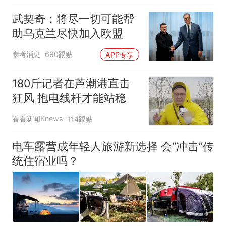
武契奇：将尽一切可能帮
助乌克兰尽快加入欧盟
参考消息
690跟贴
APP专享
180斤记者在芦潮港直击
狂风 抱电线杆才能站稳
看看新闻Knews
114跟贴
电车露营成年轻人旅游新选择 会“冲击”传
统住宿业吗？