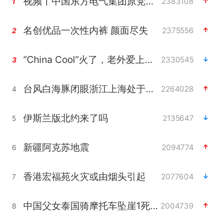
视频丨中国东方电气集团原党组副书记、董事宋致远被查
2383108
1
名创优品一次性内裤 颜面尽失
2375556
2
“China Cool”火了，老外爱上中国避暑游
2330545
3
台风白海豚闭眼浙江上海处于危险半圆
2264028
4
伊斯兰版北约来了吗
2135647
5
新疆阿克苏地震
2094774
6
香港宏福苑火灾或由烟头引起
2077604
7
中国父女泰国骑摩托车坠崖1死1伤
2004739
8