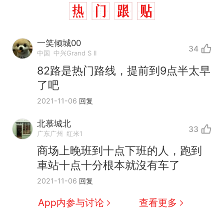
一笑倾城00
34
中国
中兴Grand S II
82路是热门路线，提前到9点半太早
了吧
2021-11-06
回复
那个在床头放菜刀的女孩，
北慕城北
热
33
广东广州
红米1
因老师一句“跟我回家”改写了
人生
搬家报价570元，搬到楼下
商场上晚班到十点下班的人，跑到
新
交5060元才肯搬上楼！女子傻
車站十点十分根本就沒有车了
眼了……
费大厨“全国小炒肉大王”称
2021-11-06
回复
号，仅凭视频评出？中国烹饪
协会回应
App内参与讨论
查看更多
台风"白海豚"中心附近最大风
力已达15级 最新研判