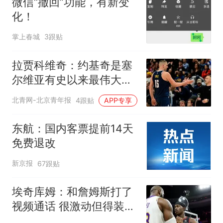
微信“撤回”功能，有新变
化！
掌上春城
3跟贴
拉贾科维奇：约基奇是塞
尔维亚有史以来最伟大的
球员
北青网-北京青年报
4跟贴
APP专享
东航：国内客票提前14天
免费退改
新京报
67跟贴
埃奇库姆：和詹姆斯打了
视频通话 很激动但得装得
若无其事