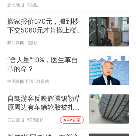
新民晚报
3跟贴
搬家报价570元，搬到楼
下交5060元才肯搬上楼！
女子傻眼了
极目新闻
1跟贴
“含人量”10%，医生革自
己的命？
中国新闻周刊
21跟贴
自驾游客反映辉腾锡勒草
原周边有车辆轮胎被扎，
修理店铺换胎价格高达千
江西晨报
508跟贴
APP专享
元，官方发布情况通报