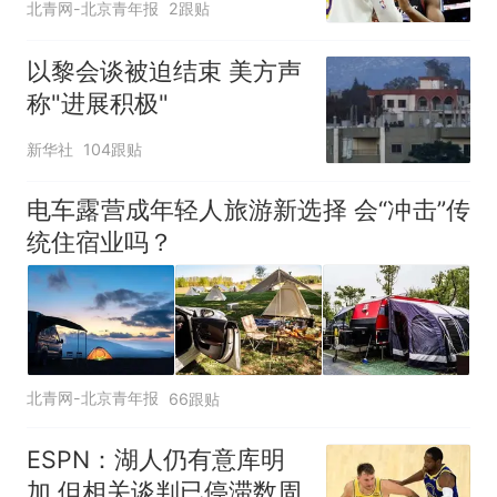
北青网-北京青年报
2跟贴
以黎会谈被迫结束 美方声
称"进展积极"
新华社
104跟贴
电车露营成年轻人旅游新选择 会“冲击”传
统住宿业吗？
北青网-北京青年报
66跟贴
ESPN：湖人仍有意库明
加 但相关谈判已停滞数周