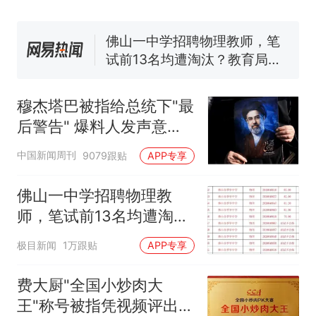
佛山一中学招聘物理教师，笔
试前13名均遭淘汰？教育局：
已叫停招聘，成立调查组全面
笔试第一被第二名传话劝弃考
核查
官方通报
那个在床头放菜刀的女孩，
热
因老师一句“跟我回家”改写了
穆杰塔巴被指给总统下"最
人生
后警告" 爆料人发声意味
深长
中国新闻周刊
9079跟贴
APP专享
佛山一中学招聘物理教
师，笔试前13名均遭淘
汰？教育局：已叫停招
极目新闻
1万跟贴
APP专享
聘，成立调查组全面核查
费大厨"全国小炒肉大
王"称号被指凭视频评出