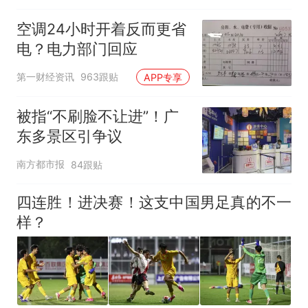
空调24小时开着反而更省
电？电力部门回应
第一财经资讯
963跟贴
APP专享
被指“不刷脸不让进”！广
东多景区引争议
南方都市报
84跟贴
四连胜！进决赛！这支中国男足真的不一
样？