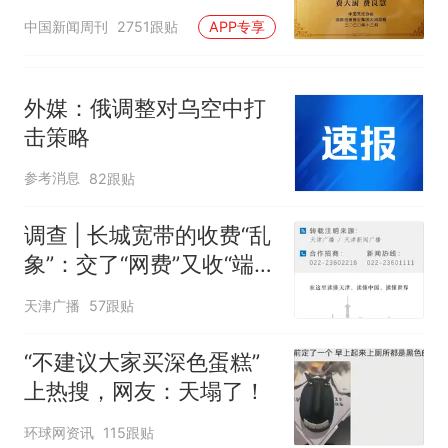
官方回应
中国新闻周刊
2751跟贴
APP专享
外媒：俄调整对乌空中打
击策略
参考消息
82跟贴
调查 | 长城宽带的收费“乱
象”：交了“网费”又收“端口
费”，退费没着落，使用期
天津广播
57跟贴
可延长到2037年
“不建议大家买深色蛋糕”
上热搜，网友：天塌了！
环球网资讯
115跟贴