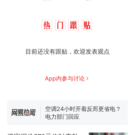
目前还没有跟贴，欢迎发表观点
那个在床头放菜刀的女孩，
热
因老师一句“跟我回家”改写了
人生
搬家报价570元，搬到楼下
新
App内参与讨论
交5060元才肯搬上楼！女子傻
眼了……
佛山一中学招聘物理教师，笔
试前13名均遭淘汰？教育局：
已叫停招聘，成立调查组全面
空调24小时开着反而更省电？
核查
电力部门回应
“不建议大家买深色蛋糕”上热
搜，网友：天塌了！