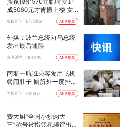
搬家报价570元临时变卦
南航一航班疑向乘客发放西梅
成5060元才肯搬上楼 女
汁，致多名乘客在飞行途中排
子傻眼
队上厕所！乘客：机上100多
那个在床头放菜刀的女孩，
热
极目新闻
1.7万跟贴
APP专享
人只有2个厕所；客服回应：并
因老师一句“跟我回家”改写了
非每架飞机都会发放西梅汁
人生
外媒：波兰总统向乌总统
发出最后通牒
参考消息
266跟贴
APP专享
南航一航班乘客食用飞机
餐闹肚子 厕所外一度排长
队
大风新闻
732跟贴
APP专享
费大厨"全国小炒肉大
王"称号被指凭视频评出