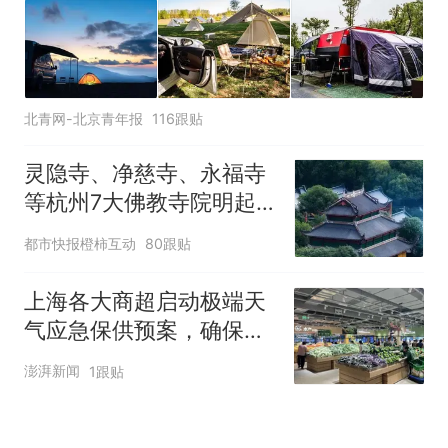
北青网-北京青年报
116跟贴
灵隐寺、净慈寺、永福寺
等杭州7大佛教寺院明起
临时关闭，别跑空了
都市快报橙柿互动
80跟贴
上海各大商超启动极端天
气应急保供预案，确保物
资充足价格平稳
澎湃新闻
1跟贴