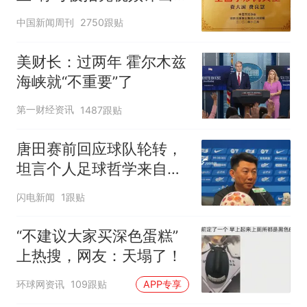
官方回应
中国新闻周刊
2750跟贴
美财长：过两年 霍尔木兹
海峡就“不重要”了
第一财经资讯
1487跟贴
唐田赛前回应球队轮转，
坦言个人足球哲学来自孙
子兵法
闪电新闻
1跟贴
“不建议大家买深色蛋糕”
上热搜，网友：天塌了！
环球网资讯
109跟贴
APP专享