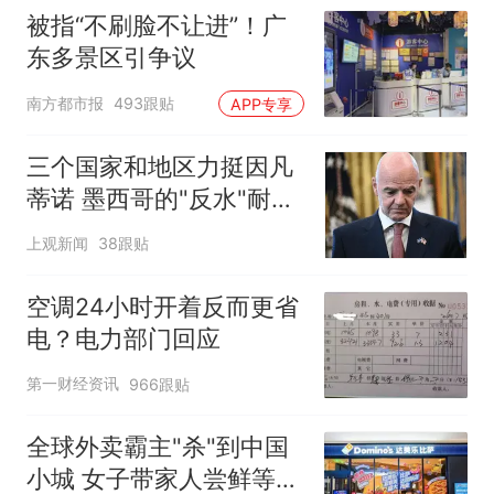
被指“不刷脸不让进”！广
东多景区引争议
南方都市报
493跟贴
APP专享
三个国家和地区力挺因凡
蒂诺 墨西哥的"反水"耐人
寻味
上观新闻
38跟贴
空调24小时开着反而更省
电？电力部门回应
第一财经资讯
966跟贴
全球外卖霸主"杀"到中国
小城 女子带家人尝鲜等俩