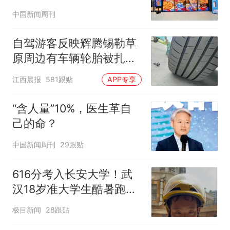
小时
中国新闻周刊
自驾游客反映辉腾锡勒草
原周边有车辆轮胎被扎，
修理店铺换胎价格高达千
江西晨报
581跟贴
APP专享
元，官方发布情况通报
“含人量”10%，医生革自
己的命？
中国新闻周刊
29跟贴
616分考入长安大学！武
汉18岁准大学生酷暑跑外
卖：26天，冲刺5000
极目新闻
28跟贴
元，升级我的电脑