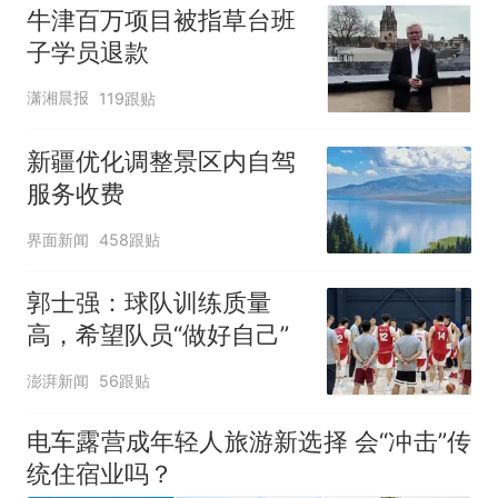
牛津百万项目被指草台班
子学员退款
潇湘晨报
119跟贴
新疆优化调整景区内自驾
服务收费
界面新闻
458跟贴
郭士强：球队训练质量
高，希望队员“做好自己”
澎湃新闻
56跟贴
电车露营成年轻人旅游新选择 会“冲击”传
统住宿业吗？